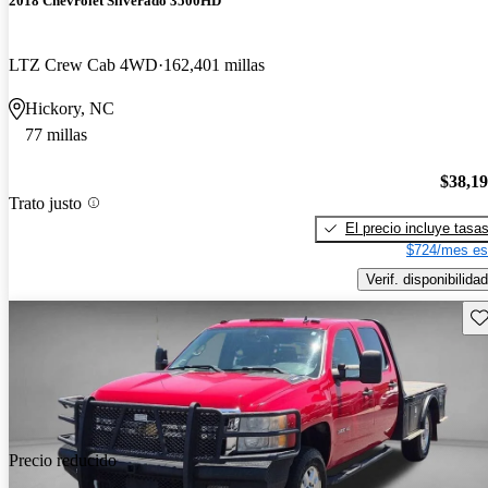
2018 Chevrolet Silverado 3500HD
LTZ Crew Cab 4WD
162,401 millas
Hickory, NC
77 millas
$38,1
Trato justo
El precio incluye tasa
$724/mes es
Verif. disponibilidad
Gu
Precio reducido