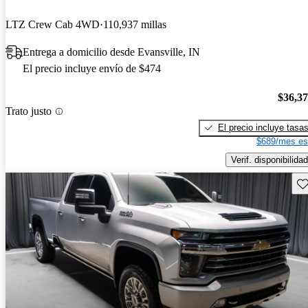
LTZ Crew Cab 4WD
110,937 millas
Entrega a domicilio desde Evansville, IN
El precio incluye envío de $474
$36,3
Trato justo
El precio incluye tasa
$689/mes es
Verif. disponibilidad
Gu