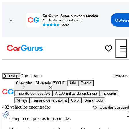
CarGurus: Autos nuevos y usados
Obtene
Con Modo de concesionario
150K+
Chevrolet Silverado 3500HD usados en venta cerca de
Abingdon, V
Compara
Filtro (2)
Ordenar
Chevrolet
Silverado 3500HD
Año
Precio
Tipo de combustible
A 100 millas de distancia
Tracción
Millaje
Tamaño de la cabina
Color
Borrar todo
482 vehículos encontrados
Guardar búsque
Compra con precios transparentes.