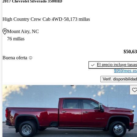
2017 Chevrolet Silverado 3500HD
High Country Crew Cab 4WD
58,173 millas
Mount Airy, NC
76 millas
$50,6
Buena oferta
El precio incluye tasa
$959/mes es
Verif. disponibilidad
Gu