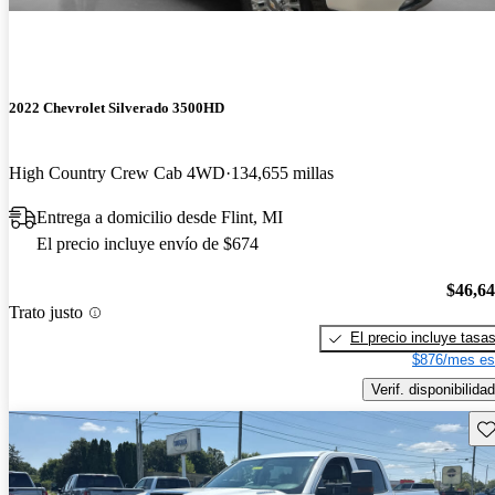
2022 Chevrolet Silverado 3500HD
High Country Crew Cab 4WD
134,655 millas
Entrega a domicilio desde Flint, MI
El precio incluye envío de $674
$46,6
Trato justo
El precio incluye tasa
$876/mes es
Verif. disponibilidad
Gu