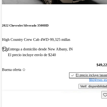
2022 Chevrolet Silverado 3500HD
High Country Crew Cab 4WD
99,325 millas
Entrega a domicilio desde New Albany, IN
El precio incluye envío de $240
$49,2
Buena oferta
El precio incluye tasa
$924/mes es
Verif. disponibilidad
Gu