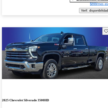
$899/mes es
Verif. disponibilidad
Gu
2025 Chevrolet Silverado 3500HD