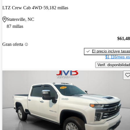
LTZ Crew Cab 4WD
59,182 millas
Statesville, NC
87 millas
$61,4
Gran oferta
El precio incluye tasa
$1,116/mes es
Verif. disponibilidad
Gu