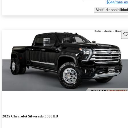
$544/mes es
Verif. disponibilidad
Gu
2025 Chevrolet Silverado 3500HD