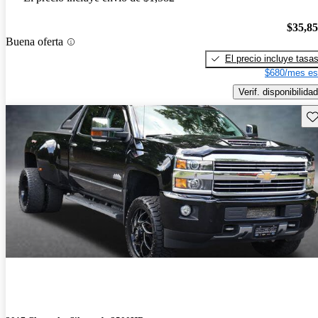
$35,8
Buena oferta
El precio incluye tasa
$680/mes es
Verif. disponibilidad
Gu