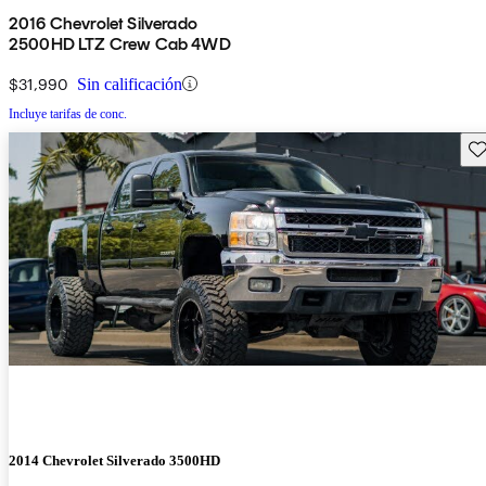
2016 Chevrolet Silverado
2500HD LTZ Crew Cab 4WD
$31,990
Sin calificación
Incluye tarifas de conc.
Gu
2014 Chevrolet Silverado 3500HD