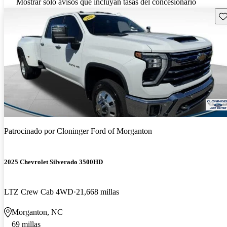
Mostrar solo avisos que incluyan tasas del concesionario
Gu
Patrocinado por
Cloninger Ford of Morganton
2025 Chevrolet Silverado 3500HD
LTZ Crew Cab 4WD
21,668 millas
Morganton, NC
69 millas