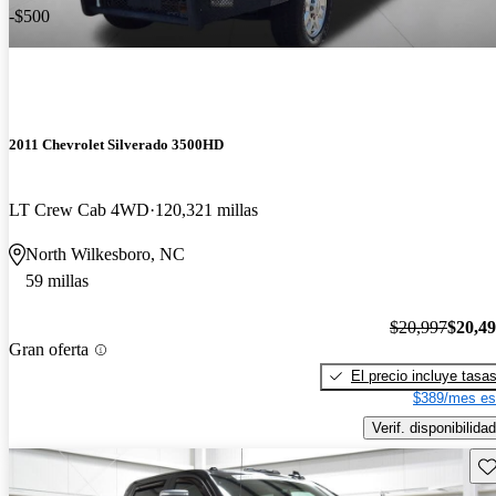
-$500
2011 Chevrolet Silverado 3500HD
LT Crew Cab 4WD
120,321 millas
North Wilkesboro, NC
59 millas
$20,997
$20,4
Gran oferta
El precio incluye tasa
$389/mes es
Verif. disponibilidad
Gu