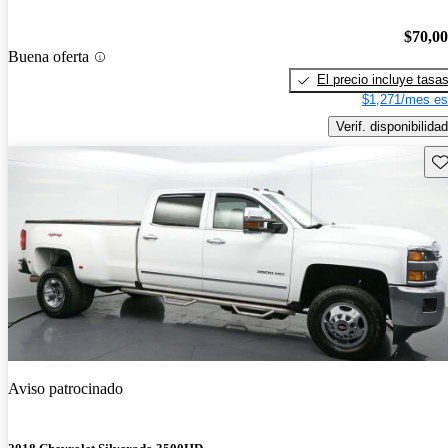
$70,0
Buena oferta
El precio incluye tasa
$1,271/mes es
Verif. disponibilidad
Gu
Aviso patrocinado