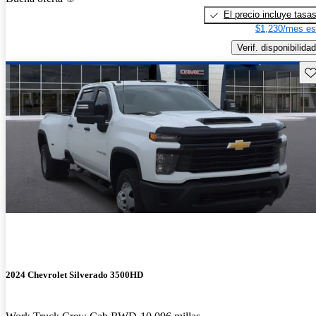
El precio incluye tasa
$1,230/mes es
Verif. disponibilidad
Gu
2024 Chevrolet Silverado 3500HD