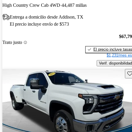
High Country Crew Cab 4WD
44,487 millas
Entrega a domicilio desde Addison, TX
El precio incluye envío de $573
$67,7
Trato justo
El precio incluye tasa
$1,231/mes es
Verif. disponibilidad
Gu