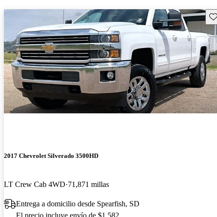
Gu
2017 Chevrolet Silverado 3500HD
LT Crew Cab 4WD
71,871 millas
Entrega a domicilio desde Spearfish, SD
El precio incluye envío de $1,582