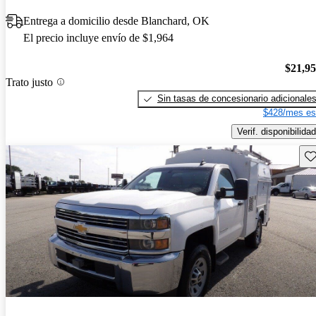
Entrega a domicilio desde Blanchard, OK
El precio incluye envío de $1,964
$21,9
Trato justo
Sin tasas de concesionario adicionale
$428/mes es
Verif. disponibilidad
Gu