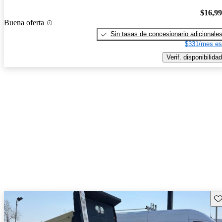
$16,9
Buena oferta
Sin tasas de concesionario adicionale
$331/mes es
Verif. disponibilidad
Gu