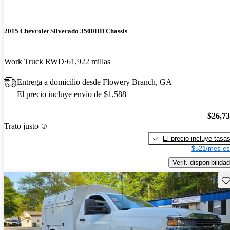
2015 Chevrolet Silverado 3500HD Chassis
Work Truck RWD
61,922 millas
Entrega a domicilio desde Flowery Branch, GA
El precio incluye envío de $1,588
$26,7
Trato justo
El precio incluye tasa
$521/mes es
Verif. disponibilidad
Gu