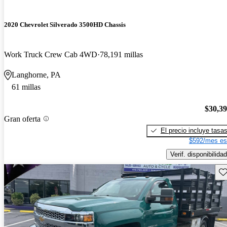
2020 Chevrolet Silverado 3500HD Chassis
Work Truck Crew Cab 4WD
78,191 millas
Langhorne, PA
61 millas
$30,3
Gran oferta
El precio incluye tasa
$592/mes es
Verif. disponibilidad
Gu