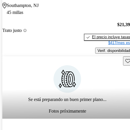
Southampton, NJ
45 millas
$21,3
Trato justo
El precio incluye tasa
$417/mes es
Verif. disponibilidad
Gu
Se está preparando un buen primer plano...
Fotos próximamente