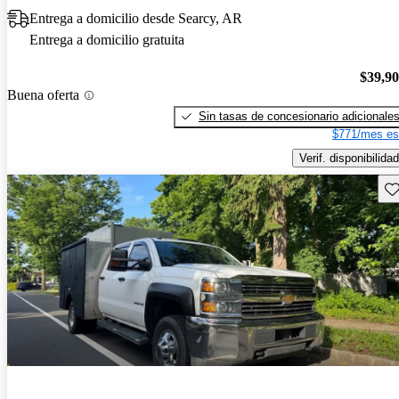
Entrega a domicilio desde Searcy, AR
Entrega a domicilio gratuita
$39,9
Buena oferta
Sin tasas de concesionario adicionale
$771/mes es
Verif. disponibilidad
Gu