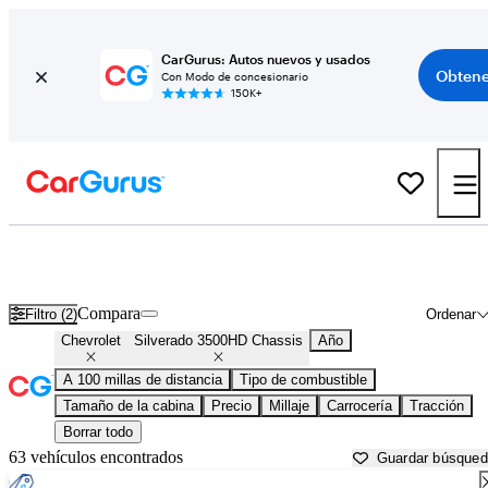
CarGurus: Autos nuevos y usados
Obtene
Con Modo de concesionario
150K+
Chevrolet Silverado 3500HD Chassis usados en venta cerca de
Atlantic City, NJ
Compara
Filtro (2)
Ordenar
Chevrolet
Silverado 3500HD Chassis
Año
A 100 millas de distancia
Tipo de combustible
Tamaño de la cabina
Precio
Millaje
Carrocería
Tracción
Borrar todo
63 vehículos encontrados
Guardar búsque