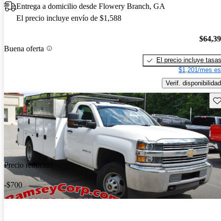
Entrega a domicilio desde Flowery Branch, GA
El precio incluye envío de $1,588
$64,3
Buena oferta
El precio incluye tasa
$1,201/mes es
Verif. disponibilidad
Gu
Precio reducido
-$700