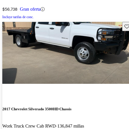
Cab 4WD
$56,738
Gran oferta
Incluye tarifas de conc.
Gu
2017 Chevrolet Silverado 3500HD Chassis
Work Truck Crew Cab RWD
136,847 millas