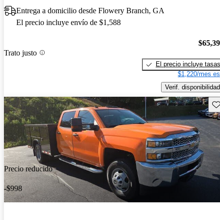
Entrega a domicilio desde Flowery Branch, GA
El precio incluye envío de $1,588
$65,3
Trato justo
El precio incluye tasa
$1,220/mes es
Verif. disponibilidad
Gu
Precio reducido
-$998