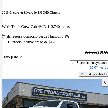
2019 Chevrolet Silverado 3500HD Chassis
Work Truck Crew Cab 4WD
113,740 millas
Entrega a domicilio desde Hamburg, PA
El precio incluye envío de $176
$31,663
$30,6
Trato justo
El precio incluye tasa
$597/mes es
Verif. disponibilidad
Gu