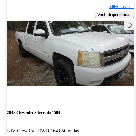
$394/mes est.
Verif. disponibilidad
Guard
2008 Chevrolet Silverado 1500
LTZ Crew Cab RWD
164,850 millas