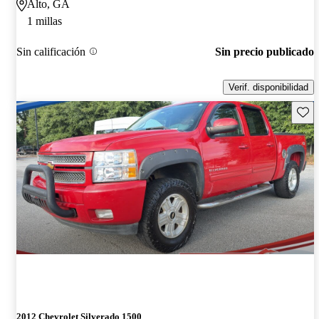
Alto, GA
1 millas
Sin calificación
Sin precio publicado
Verif. disponibilidad
Guard
2012 Chevrolet Silverado 1500