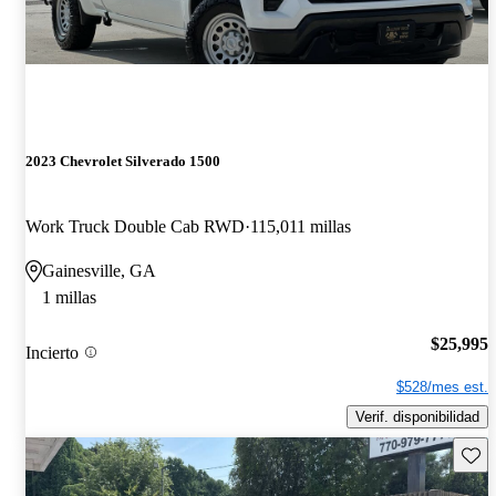
2023 Chevrolet Silverado 1500
Work Truck Double Cab RWD
115,011 millas
Gainesville, GA
1 millas
$25,995
Incierto
$528/mes est.
Verif. disponibilidad
Guard