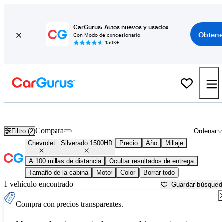
CarGurus: Autos nuevos y usados
Obtene
Con Modo de concesionario
150K+
Chevrolet Silverado 1500HD usados en venta cerca de
Athens, GA
Compara
Filtro (2)
Ordenar
Chevrolet
Silverado 1500HD
Precio
Año
Millaje
A 100 millas de distancia
Ocultar resultados de entrega
Tamaño de la cabina
Motor
Color
Borrar todo
1 vehículo encontrado
Guardar búsque
Compra con precios transparentes.