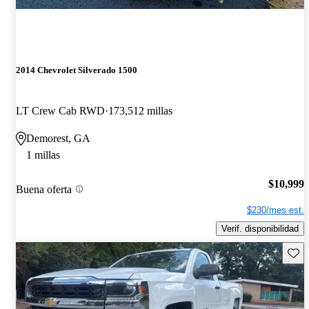
2014 Chevrolet Silverado 1500
LT Crew Cab RWD
173,512 millas
Demorest, GA
1 millas
$10,999
Buena oferta
$230/mes est.
Verif. disponibilidad
Guard