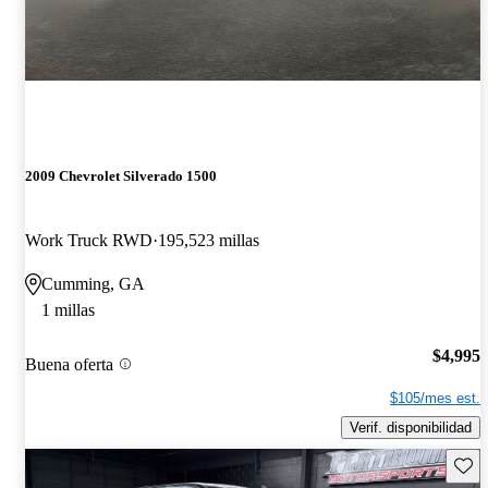
2009 Chevrolet Silverado 1500
Work Truck RWD
195,523 millas
Cumming, GA
1 millas
$4,995
Buena oferta
$105/mes est.
Verif. disponibilidad
Guard