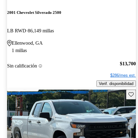
2001 Chevrolet Silverado 2500
LB RWD
86,149 millas
Ellenwood, GA
1 millas
$13,700
Sin calificación
$286/mes est.
Verif. disponibilidad
Guard