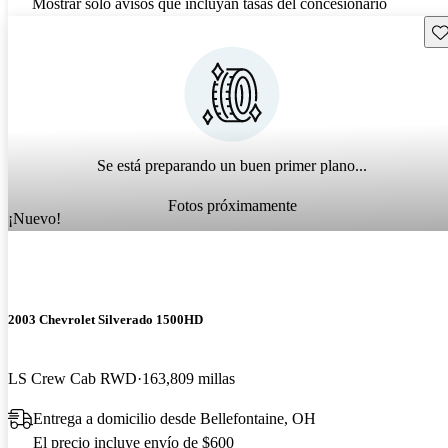
Mostrar solo avisos que incluyan tasas del concesionario
Gu
Se está preparando un buen primer plano...
Fotos próximamente
¡Nuevo!
2003 Chevrolet Silverado 1500HD
LS Crew Cab RWD
163,809 millas
Entrega a domicilio desde Bellefontaine, OH
El precio incluye envío de $600