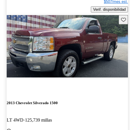
$507/mes est.
Verif. disponibilidad
Guard
2013 Chevrolet Silverado 1500
LT 4WD
125,739 millas