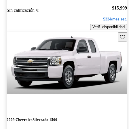
$15,999
Sin calificación
$334/mes est.
Verif. disponibilidad
Guard
2009 Chevrolet Silverado 1500