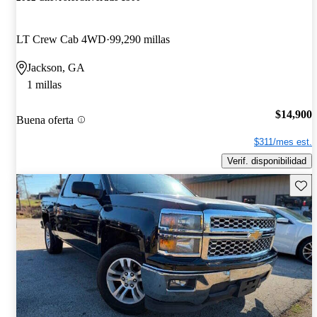
LT Crew Cab 4WD
99,290 millas
Jackson, GA
1 millas
$14,900
Buena oferta
$311/mes est.
Verif. disponibilidad
Guard