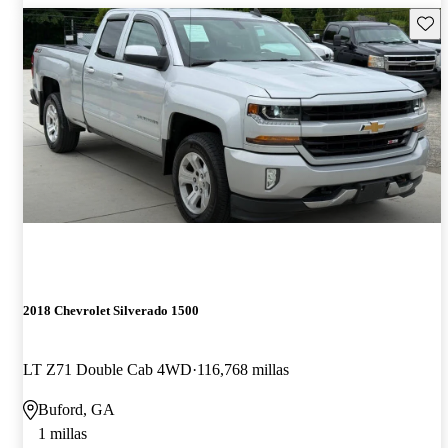
Guard
2018 Chevrolet Silverado 1500
LT Z71 Double Cab 4WD
116,768 millas
Buford, GA
1 millas