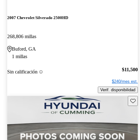
2007 Chevrolet Silverado 2500HD
268,806 millas
Buford, GA
1 millas
$11,500
Sin calificación
$240/mes est.
Verif. disponibilidad
Guard