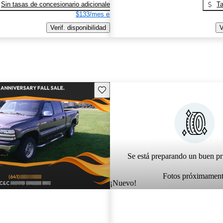
Sin tasas de concesionario adicionales
Ta
$133/mes est.
Verif. disponibilidad
V
Guarda este Aviso
Se está preparando un buen pr
Fotos próximamen
¡Nuevo!