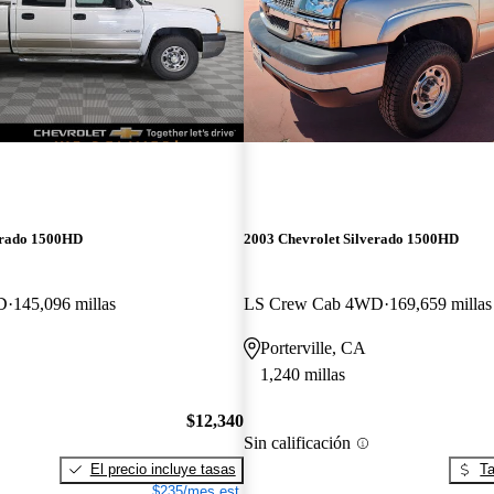
erado 1500HD
2003 Chevrolet Silverado 1500HD
D
145,096 millas
LS Crew Cab 4WD
169,659 millas
Porterville, CA
1,240 millas
$12,340
Sin calificación
El precio incluye tasas
Ta
$235/mes est.