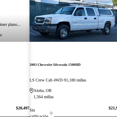
imer plano...
te
2003 Chevrolet Silverado 1500HD
LS Crew Cab 4WD
91,180 millas
Aloha, OR
1,564 millas
$20,497
$21,
Sin
calificación