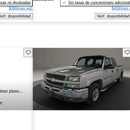
sas no divulgadas
Sin tasas de concesionario adiciona
$390/mes est.
$418/mes 
erif. disponibilidad
Verif. disponibilidad
Guarda este Aviso
Gu
imer plano...
te