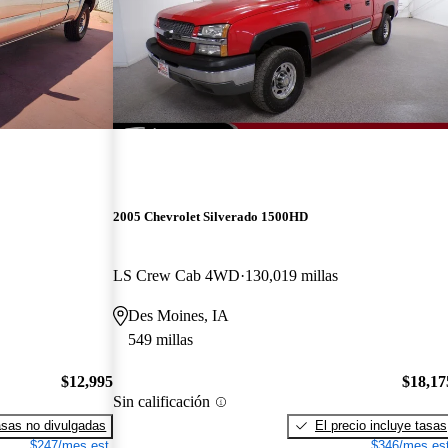
2005 Chevrolet Silverado 1500HD
LS Crew Cab 4WD
130,019 millas
Des Moines, IA
549 millas
$12,995
$18,17
Sin calificación
sas no divulgadas
El precio incluye tasas
$247/mes est.
$346/mes est