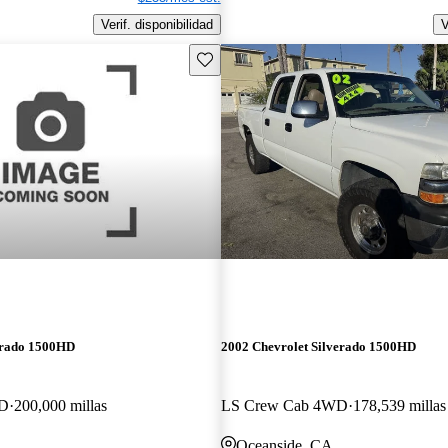
Verif. disponibilidad
V
Guarda este Aviso
erado 1500HD
2002 Chevrolet Silverado 1500HD
WD
200,000 millas
LS Crew Cab 4WD
178,539 millas
Oceanside, CA