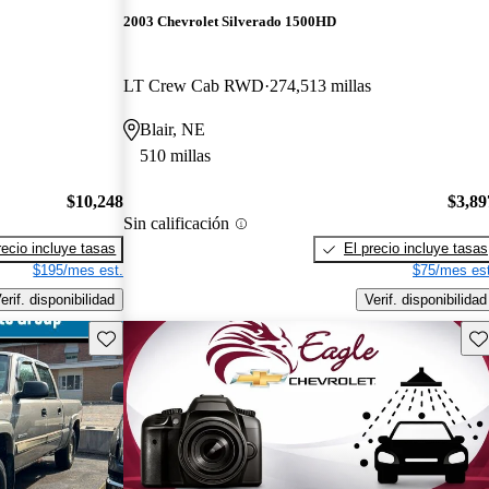
2003 Chevrolet Silverado 1500HD
LT Crew Cab RWD
274,513 millas
Blair, NE
510 millas
$10,248
$3,89
Sin calificación
recio incluye tasas
El precio incluye tasas
$195/mes est.
$75/mes est
erif. disponibilidad
Verif. disponibilidad
Guarda este Aviso
Gu