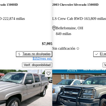
erado 1500HD
2003 Chevrolet Silverado 1500HD
D
222,874 millas
LS Crew Cab RWD
163,809 millas
Bellefontaine, OH
849 millas
$7,995
Sin calificación
Tasas no divulgadas
El p
$152/mes est.
Verif. disponibilidad
V
Guarda este Aviso