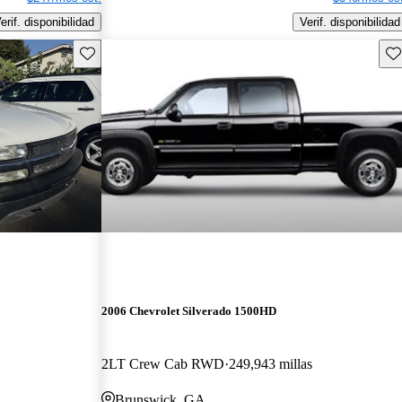
erif. disponibilidad
Verif. disponibilidad
Guarda este Aviso
Gu
2006 Chevrolet Silverado 1500HD
2LT Crew Cab RWD
249,943 millas
Brunswick, GA