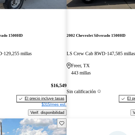
erado 1500HD
2002 Chevrolet Silverado 1500HD
D
129,255 millas
LS Crew Cab RWD
147,585 millas
Freer, TX
443 millas
$16,549
Sin calificación
El precio incluye tasas
El p
$315/mes est.
Verif. disponibilidad
V
Guarda este Aviso