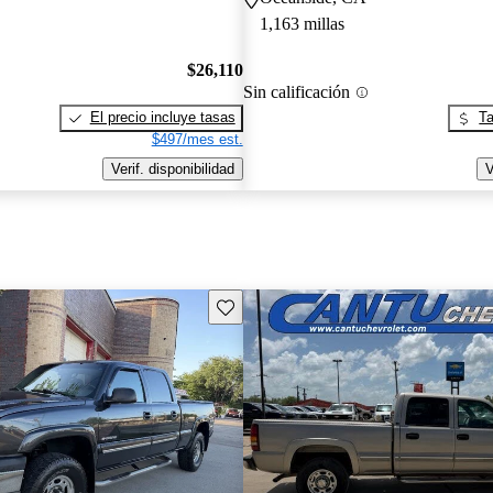
1,163 millas
$26,110
Sin calificación
El precio incluye tasas
Ta
$497/mes est.
Verif. disponibilidad
V
Guarda este Aviso