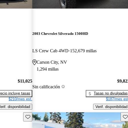
2003 Chevrolet Silverado 1500HD
LS Crew Cab 4WD
152,679 millas
Carson City, NV
1,294 millas
$11,025
$9,82
Sin calificación
recio incluye tasas
Tasas no divulgadas
$210/mes est.
$187/mes est
erif. disponibilidad
Verif. disponibilidad
Guarda este Aviso
Gu