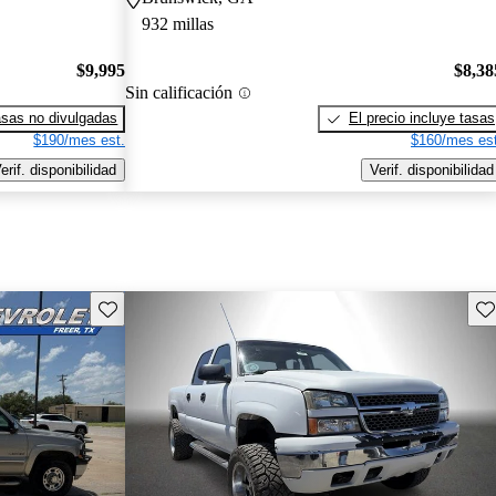
932 millas
$9,995
$8,38
Sin calificación
sas no divulgadas
El precio incluye tasas
$190/mes est.
$160/mes est
erif. disponibilidad
Verif. disponibilidad
Guarda este Aviso
Gu