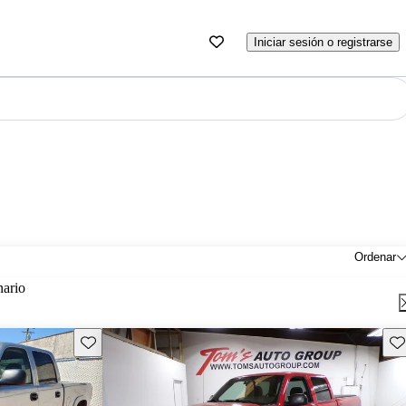
Iniciar sesión o registrarse
Ordenar
nario
Guarda este Aviso
Gu