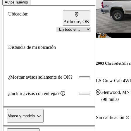
Autos nuevos
Ubicación:
Ardmore, OK
¡Nuevo!
Distancia de mi ubicación
2003 Chevrolet Silv
¿Mostrar avisos solamente de OK?
LS Crew Cab 4W
Glenwood, MN
¿Incluir avisos con entrega?
798 millas
Marca y modelo
Sin calificación