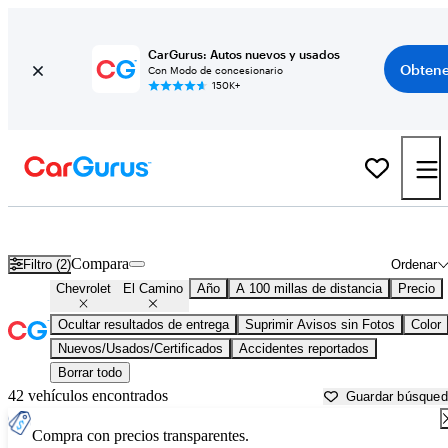
CarGurus: Autos nuevos y usados
Obtene
Con Modo de concesionario
150K+
Chevrolet El Camino usados en venta cerca de
Atlantic City, NJ
Compara
Filtro (2)
Ordenar
Chevrolet
El Camino
Año
A 100 millas de distancia
Precio
Ocultar resultados de entrega
Suprimir Avisos sin Fotos
Color
Nuevos/Usados/Certificados
Accidentes reportados
Borrar todo
42 vehículos encontrados
Guardar búsque
Compra con precios transparentes.