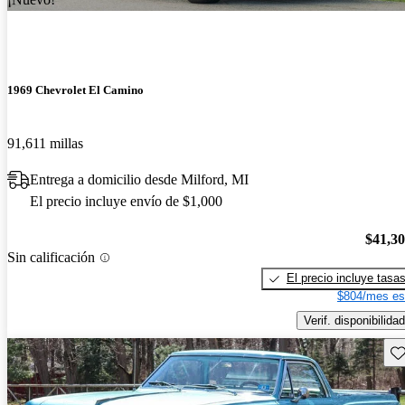
1969 Chevrolet El Camino
91,611 millas
Entrega a domicilio desde Milford, MI
El precio incluye envío de $1,000
$41,3
Sin calificación
El precio incluye tasa
$804/mes es
Verif. disponibilidad
Gu