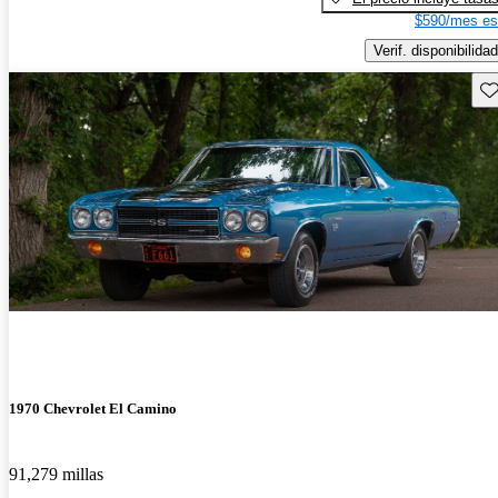
$590/mes es
Verif. disponibilidad
Gu
1970 Chevrolet El Camino
91,279 millas