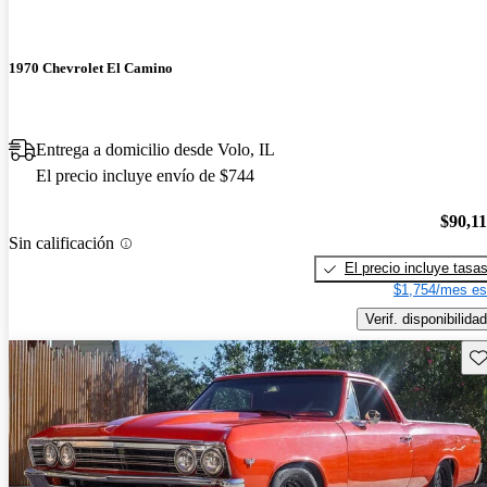
1970 Chevrolet El Camino
Entrega a domicilio desde Volo, IL
El precio incluye envío de $744
$90,1
Sin calificación
El precio incluye tasa
$1,754/mes es
Verif. disponibilidad
Gu