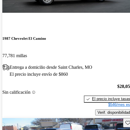
1987 Chevrolet El Camino
77,781 millas
Entrega a domicilio desde Saint Charles, MO
El precio incluye envío de $860
$28,0
Sin calificación
El precio incluye tasa
$546/mes es
Verif. disponibilidad
Gu