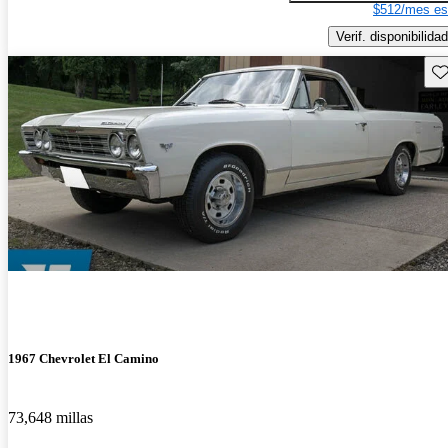
$512/mes es
Verif. disponibilidad
Gu
1967 Chevrolet El Camino
73,648 millas