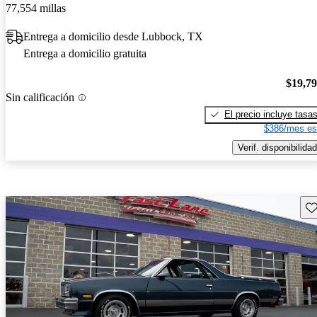
77,554 millas
Entrega a domicilio desde Lubbock, TX
Entrega a domicilio gratuita
$19,7
Sin calificación
El precio incluye tasa
$386/mes es
Verif. disponibilidad
Gu