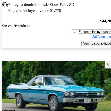
Entrega a domicilio desde Sioux Falls, SD
El precio incluye envío de $1,778
$44,2
Sin calificación
El precio incluye tasa
$862/mes es
Verif. disponibilidad
Gu
¡Nuevo!