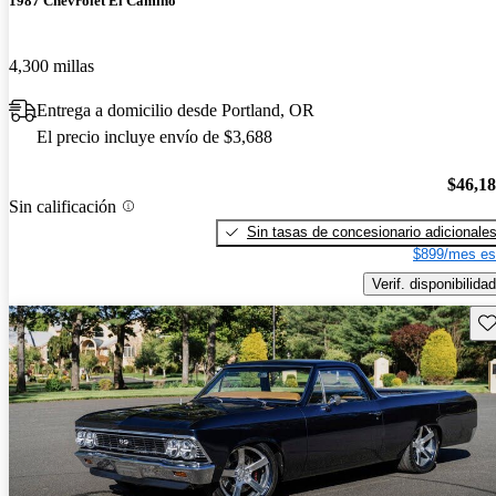
1987 Chevrolet El Camino
4,300 millas
Entrega a domicilio desde Portland, OR
El precio incluye envío de $3,688
$46,1
Sin calificación
Sin tasas de concesionario adicionale
$899/mes es
Verif. disponibilidad
Gu