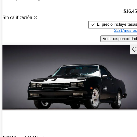
$16,4
Sin calificación
El precio incluye tasa
$321/mes es
Verif. disponibilidad
Gu