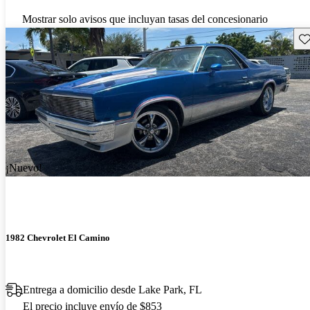
Mostrar solo avisos que incluyan tasas del concesionario
Gu
¡Nuevo!
1982 Chevrolet El Camino
Entrega a domicilio desde Lake Park, FL
El precio incluye envío de $853