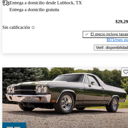
Entrega a domicilio desde Lubbock, TX
Entrega a domicilio gratuita
$29,2
Sin calificación
El precio incluye tasa
$571/mes es
Verif. disponibilidad
Gu