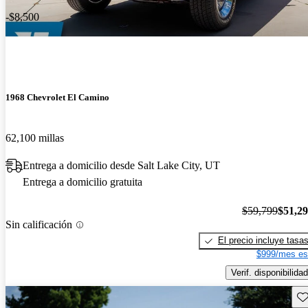
-$8,500
1968 Chevrolet El Camino
62,100 millas
Entrega a domicilio desde Salt Lake City, UT
Entrega a domicilio gratuita
$59,799
$51,2
Sin calificación
El precio incluye tasa
$999/mes es
Verif. disponibilidad
Gu