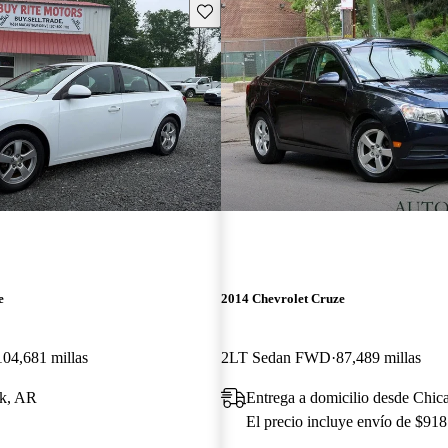
Guarda este Aviso
e
2014 Chevrolet Cruze
104,681 millas
2LT Sedan FWD
87,489 millas
ck, AR
Entrega a domicilio desde Chic
El precio incluye envío de $918