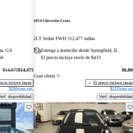
2014 Chevrolet Cruze
2LT Sedan FWD
112,477 millas
nta, GA
Entrega a domicilio desde Springfield, IL
50
El precio incluye envío de $433
$14,875
$14,475
$6,80
Gran oferta
recio incluye tasas
El precio incluye tasas
$290/mes est.
$137/mes est
erif. disponibilidad
Verif. disponibilidad
Guarda este Aviso
Gu