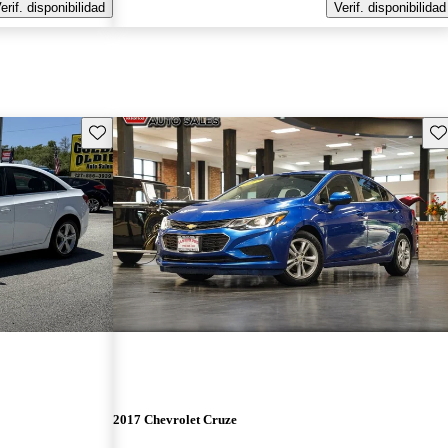
erif. disponibilidad
Verif. disponibilidad
Guarda este Aviso
Gu
2017 Chevrolet Cruze