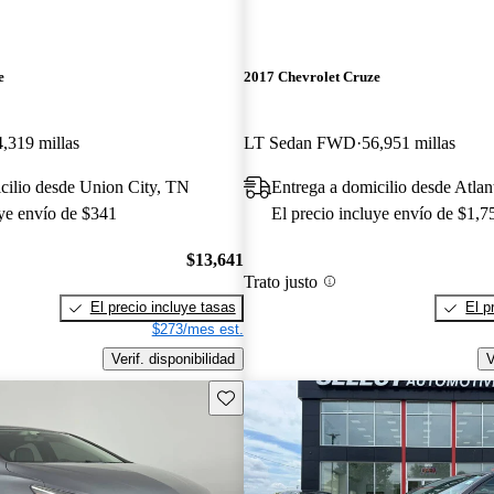
e
2017 Chevrolet Cruze
4,319 millas
LT Sedan FWD
56,951 millas
cilio desde Union City, TN
Entrega a domicilio desde Atla
uye envío de $341
El precio incluye envío de $1,7
$13,641
Trato justo
El precio incluye tasas
El p
$273/mes est.
Verif. disponibilidad
V
Guarda este Aviso