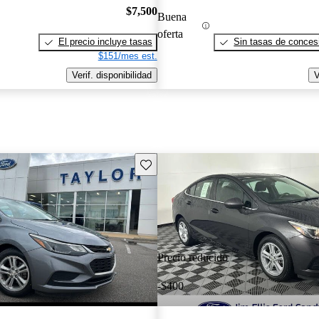
$7,500
Buena
oferta
El precio incluye tasas
Sin tasas de concesi
$151/mes est.
Verif. disponibilidad
V
Guarda este Aviso
Precio reducido
-$400