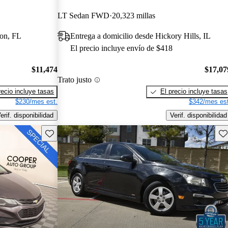
LT Sedan FWD
20,323 millas
son, FL
Entrega a domicilio desde Hickory Hills, IL
El precio incluye envío de $418
$11,474
$17,07
Trato justo
recio incluye tasas
El precio incluye tasas
$230/mes est.
$342/mes est
erif. disponibilidad
Verif. disponibilidad
Guarda este Aviso
Gu