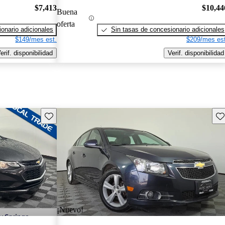
$7,413
$10,44
Buena
oferta
onario adicionales
Sin tasas de concesionario adicionales
$149/mes est.
$209/mes est
erif. disponibilidad
Verif. disponibilidad
Guarda este Aviso
Gu
¡Nuevo!