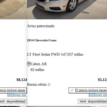
Aviso patrocinado
2014 Chevrolet Cruze
LT Fleet Sedan FWD
147,937 millas
Cabot, AR
82 millas
$8,124
$5,12
Buena oferta
recio incluye tasas
El precio incluye tasas
$163/mes est.
$103/mes est
erif. disponibilidad
Verif. disponibilidad