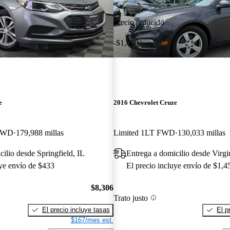
Precio reducido
-$1,459
e
2016 Chevrolet Cruze
 FWD
179,988 millas
Limited 1LT FWD
130,033 millas
cilio desde Springfield, IL
Entrega a domicilio desde Virg
uye envío de $433
El precio incluye envío de $1,4
$8,306
Trato justo
El precio incluye tasas
El p
$167/mes est.