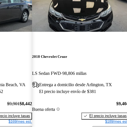
2018 Chevrolet Cruze
LS Sedan FWD
98,806 millas
inia Beach, VA
Entrega a domicilio desde Arlington, TX
52
El precio incluye envío de $381
$9,901
$8,442
$9,40
Buena oferta
recio incluye tasas
El precio incluye tasas
$169/mes est.
$189/mes est