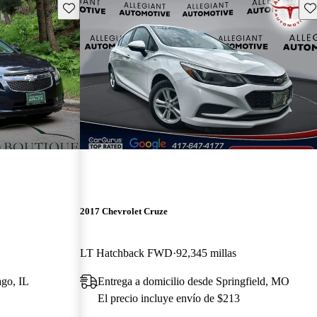
Guarda este Aviso
Gu
2017 Chevrolet Cruze
LT Hatchback FWD
92,345 millas
ago, IL
Entrega a domicilio desde Springfield, MO
El precio incluye envío de $213