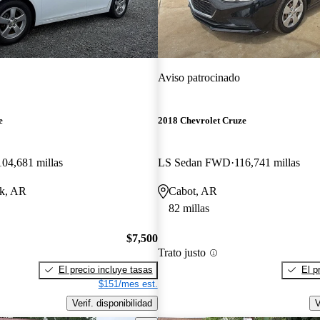
Aviso patrocinado
e
2018 Chevrolet Cruze
104,681 millas
LS Sedan FWD
116,741 millas
ck, AR
Cabot, AR
82 millas
$7,500
Trato justo
El precio incluye tasas
El p
$151/mes est.
Verif. disponibilidad
V