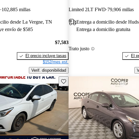
102,885 millas
Limited 2LT FWD
79,906 millas
cilio desde La Vergne, TN
Entrega a domicilio desde Hud
uye envío de $585
Entrega a domicilio gratuita
$7,583
Trato justo
El precio incluye tasas
El p
$152/mes est.
Verif. disponibilidad
V
Guarda este Aviso