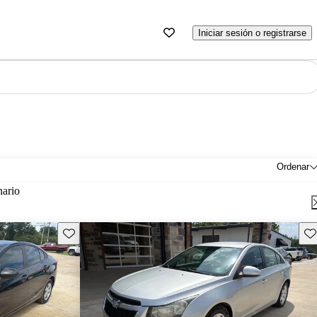
Iniciar sesión o registrarse
Ordenar
nario
Guarda este Aviso
Gu