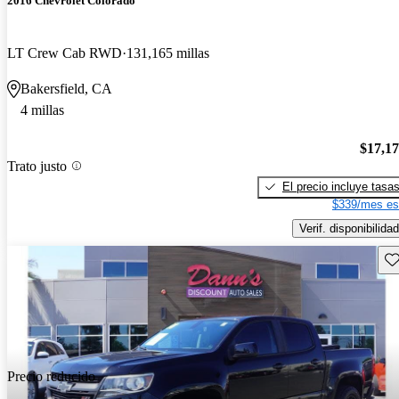
2016 Chevrolet Colorado
LT Crew Cab RWD
131,165 millas
Bakersfield, CA
4 millas
$17,1
Trato justo
El precio incluye tasa
$339/mes es
Verif. disponibilidad
Gu
Precio reducido