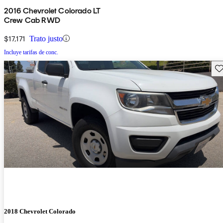
2016 Chevrolet Colorado LT
Crew Cab RWD
$17,171
Trato justo
Incluye tarifas de conc.
Gu
2018 Chevrolet Colorado