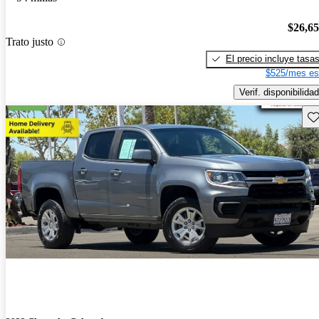
$26,6
Trato justo
El precio incluye tasa
$525/mes es
Verif. disponibilidad
Gu