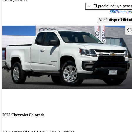
El precio incluye tasa
$567/mes es
Verif. disponibilidad
Gu
2022 Chevrolet Colorado