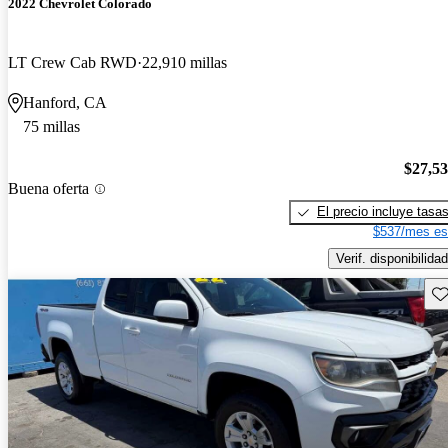
2022 Chevrolet Colorado
LT Crew Cab RWD
22,910 millas
Hanford, CA
75 millas
$27,5
Buena oferta
El precio incluye tasa
$537/mes es
Verif. disponibilidad
Gu