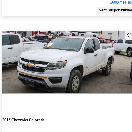
$608/mes es
Verif. disponibilidad
Gu
2016 Chevrolet Colorado