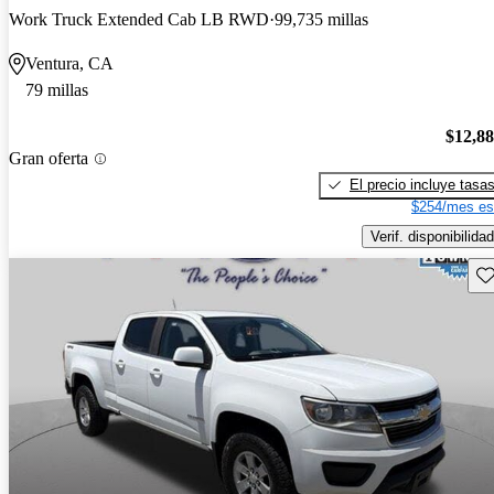
Work Truck Extended Cab LB RWD
99,735 millas
Ventura, CA
79 millas
$12,8
Gran oferta
El precio incluye tasa
$254/mes es
Verif. disponibilidad
Gu