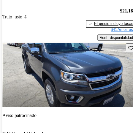
$21,1
Trato justo
El precio incluye tasa
$417/mes es
Verif. disponibilidad
Gu
Aviso patrocinado