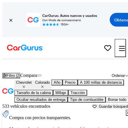
CarGurus: Autos nuevos y usados
Obtene
Con Modo de concesionario
150K+
Chevrolet Colorado usados en venta cerca de
Bakersfield, CA
Compara
Filtro (2)
Ordenar
Chevrolet
Colorado
Año
Precio
A 100 millas de distancia
Tamaño de la cabina
Millaje
Tracción
Ocultar resultados de entrega
Tipo de combustible
Borrar todo
533 vehículos encontrados
Guardar búsque
Compra con precios transparentes.