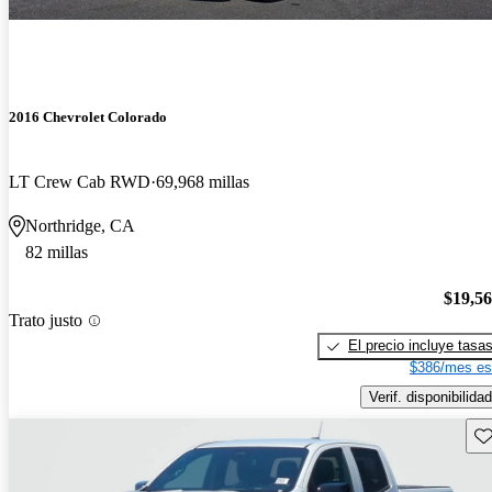
2016 Chevrolet Colorado
LT Crew Cab RWD
69,968 millas
Northridge, CA
82 millas
$19,5
Trato justo
El precio incluye tasa
$386/mes es
Verif. disponibilidad
Gu