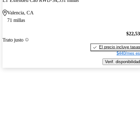
LT Extended Cab RWD
34,531 millas
Valencia, CA
71 millas
$22,5
Trato justo
El precio incluye tasa
$440/mes es
Verif. disponibilidad