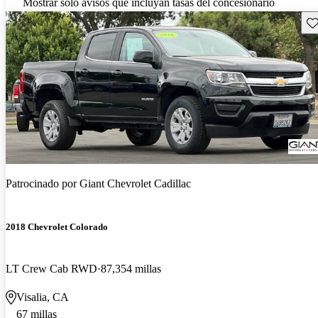
Mostrar solo avisos que incluyan tasas del concesionario
Gu
Patrocinado por
Giant Chevrolet Cadillac
2018 Chevrolet Colorado
LT Crew Cab RWD
87,354 millas
Visalia, CA
67 millas