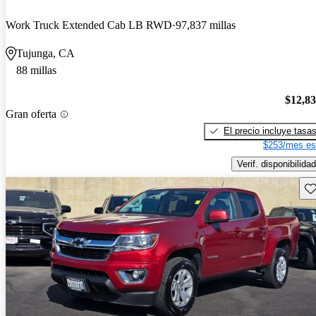
Work Truck Extended Cab LB RWD
97,837 millas
Tujunga, CA
88 millas
$12,8
Gran oferta
El precio incluye tasa
$253/mes es
Verif. disponibilidad
Gu