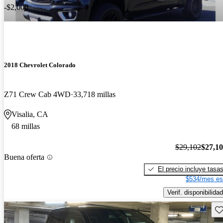
-$2,000
2018 Chevrolet Colorado
Z71 Crew Cab 4WD
33,718 millas
Visalia, CA
68 millas
$29,102
$27,1
Buena oferta
El precio incluye tasa
$534/mes es
Verif. disponibilidad
Gu