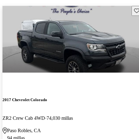
Gu
2017 Chevrolet Colorado
ZR2 Crew Cab 4WD
74,030 millas
Paso Robles, CA
94 millas