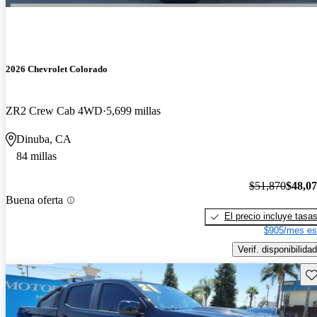
2026 Chevrolet Colorado
ZR2 Crew Cab 4WD
5,699 millas
Dinuba, CA
84 millas
$51,870
$48,0
Buena oferta
El precio incluye tasa
$905/mes es
Verif. disponibilidad
Gu