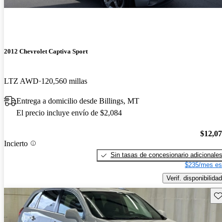
2012 Chevrolet Captiva Sport
LTZ AWD
120,560 millas
Entrega a domicilio desde Billings, MT
El precio incluye envío de $2,084
$12,0
Incierto
Sin tasas de concesionario adicionale
$235/mes es
Verif. disponibilidad
Gu