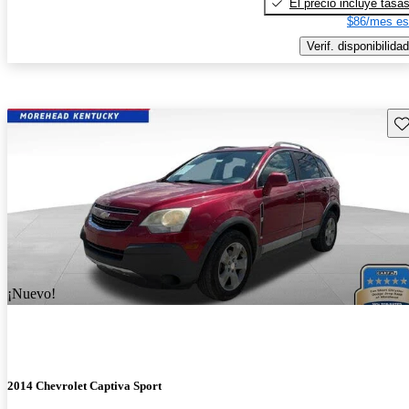
El precio incluye tasa
$86/mes es
Verif. disponibilidad
Gu
¡Nuevo!
2014 Chevrolet Captiva Sport