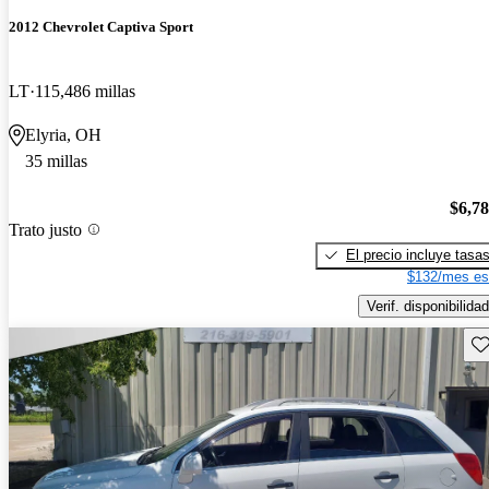
2012 Chevrolet Captiva Sport
LT
115,486 millas
Elyria, OH
35 millas
$6,7
Trato justo
El precio incluye tasa
$132/mes es
Verif. disponibilidad
Gu