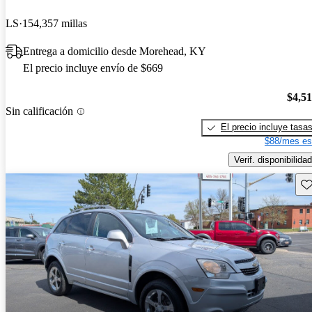
LS
154,357 millas
Entrega a domicilio desde Morehead, KY
El precio incluye envío de $669
$4,5
Sin calificación
El precio incluye tasa
$88/mes es
Verif. disponibilidad
Gu