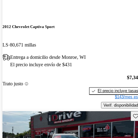
2012 Chevrolet Captiva Sport
LS
80,671 millas
Entrega a domicilio desde Monroe, WI
El precio incluye envío de $431
$7,3
Trato justo
El precio incluye tasa
$143/mes es
Verif. disponibilidad
Gu