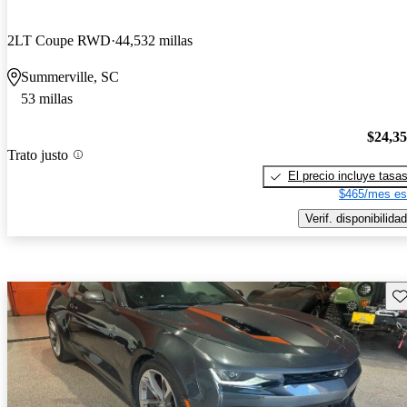
2LT Coupe RWD
44,532 millas
Summerville, SC
53 millas
$24,3
Trato justo
El precio incluye tasa
$465/mes es
Verif. disponibilidad
Gu