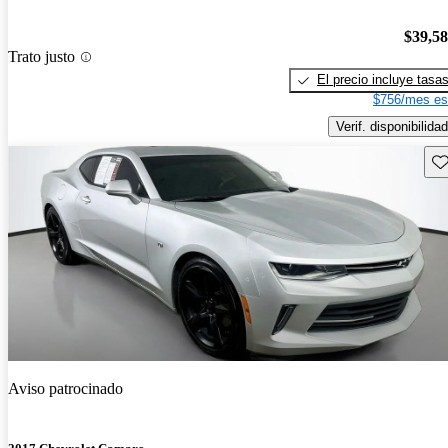
$39,5
Trato justo
El precio incluye tasa
$756/mes es
Verif. disponibilidad
Gu
Aviso patrocinado