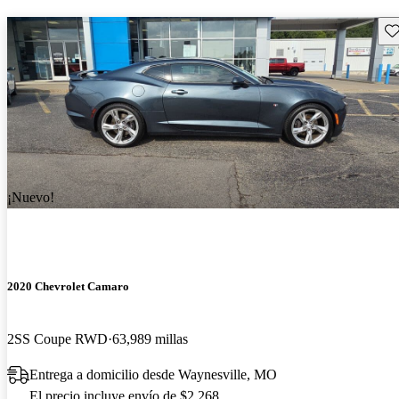
Gu
¡Nuevo!
2020 Chevrolet Camaro
2SS Coupe RWD
63,989 millas
Entrega a domicilio desde Waynesville, MO
El precio incluye envío de $2,268