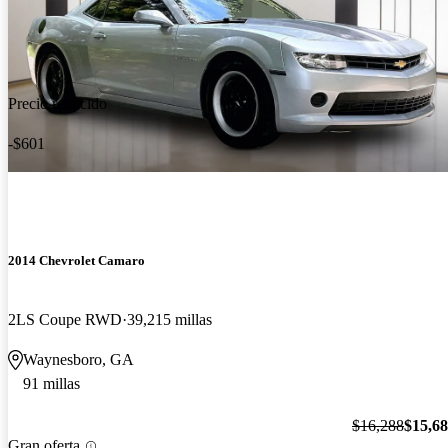
Precio reducido
-$601
2014 Chevrolet Camaro
2LS Coupe RWD
39,215 millas
Waynesboro, GA
91 millas
$16,288
$15,6
Gran oferta