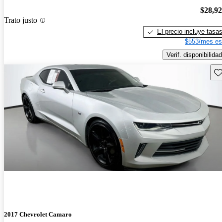
$28,9
Trato justo
El precio incluye tasa
$553/mes es
Verif. disponibilidad
Gu
2017 Chevrolet Camaro