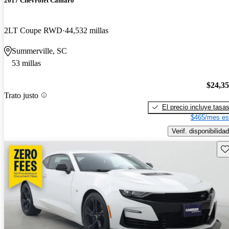
2017 Chevrolet Camaro
2LT Coupe RWD
44,532 millas
Summerville, SC
53 millas
$24,3
Trato justo
El precio incluye tasa
$465/mes es
Verif. disponibilidad
Gu