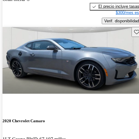
El precio incluye tasa
$300/mes es
Verif. disponibilidad
Gu
2020 Chevrolet Camaro