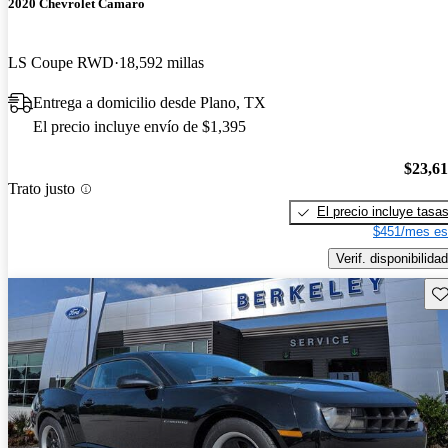
2020 Chevrolet Camaro
LS Coupe RWD
18,592 millas
Entrega a domicilio desde Plano, TX
El precio incluye envío de $1,395
$23,6
Trato justo
El precio incluye tasa
$451/mes es
Verif. disponibilidad
Gu