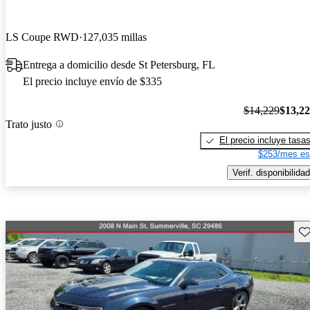
LS Coupe RWD
127,035 millas
Entrega a domicilio desde St Petersburg, FL
El precio incluye envío de $335
$14,229
$13,2
Trato justo
El precio incluye tasa
$253/mes es
Verif. disponibilidad
Gu