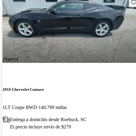
Gu
¡Nuevo!
2016 Chevrolet Camaro
1LT Coupe RWD
140,799 millas
Entrega a domicilio desde Roebuck, SC
El precio incluye envío de $279