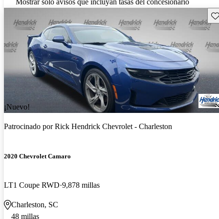
Mostrar solo avisos que incluyan tasas del concesionario
Gu
¡Nuevo!
Patrocinado por
Rick Hendrick Chevrolet - Charleston
2020 Chevrolet Camaro
LT1 Coupe RWD
9,878 millas
Charleston, SC
48 millas