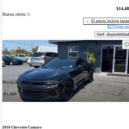
$14,4
Buena oferta
El precio incluye tasa
$277/mes es
Verif. disponibilidad
Gu
Precio reducido
-$1,000
2018 Chevrolet Camaro