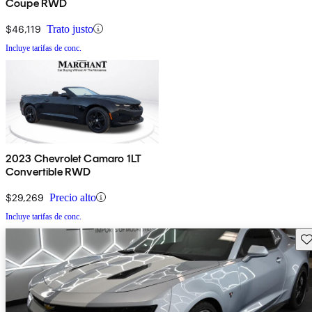
Coupe RWD
$46,119
Trato justo
Incluye tarifas de conc.
2023 Chevrolet Camaro 1LT
Convertible RWD
$29,269
Precio alto
Incluye tarifas de conc.
Gu