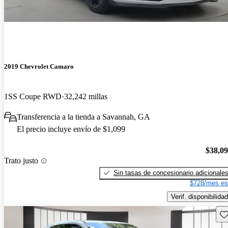
2019 Chevrolet Camaro
1SS Coupe RWD
32,242 millas
Transferencia a la tienda a Savannah, GA
El precio incluye envío de $1,099
$38,0
Trato justo
Sin tasas de concesionario adicionale
$728/mes es
Verif. disponibilidad
Gu