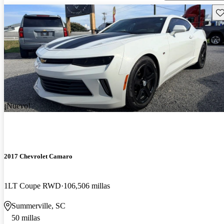
Gu
¡Nuevo!
2017 Chevrolet Camaro
1LT Coupe RWD
106,506 millas
Summerville, SC
50 millas