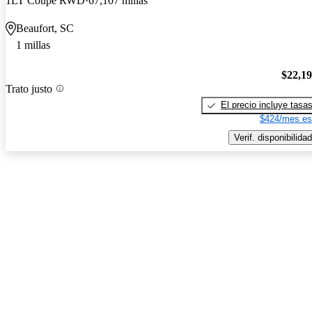
1LT Coupe RWD
67,107 millas
Beaufort, SC
1 millas
$22,1
Trato justo
El precio incluye tasa
$424/mes es
Verif. disponibilidad