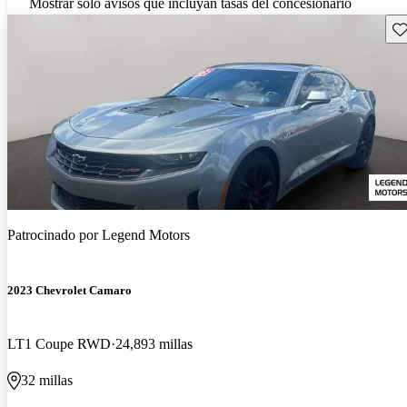
Mostrar solo avisos que incluyan tasas del concesionario
Gu
Patrocinado por
Legend Motors
2023 Chevrolet Camaro
LT1 Coupe RWD
24,893 millas
32 millas