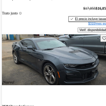
$17,055
$16,0
Trato justo
El precio incluye tasa
$310/mes es
Verif. disponibilidad
Gu
¡Nuevo!