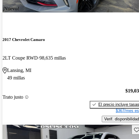
¡Nuevo!
2017 Chevrolet Camaro
2LT Coupe RWD
98,635 millas
Lansing, MI
49 millas
$19,0
Trato justo
El precio incluye tasa
$367/mes es
Verif. disponibilidad
Gu