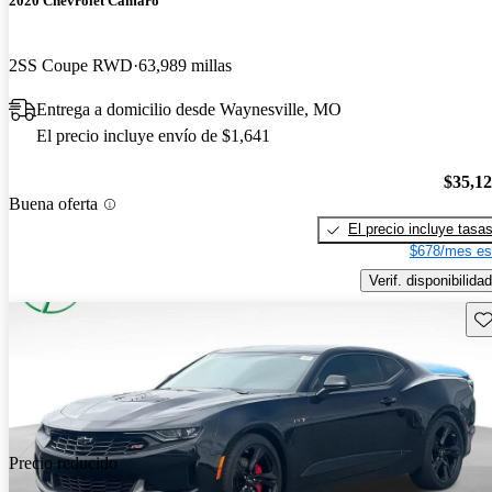
2020 Chevrolet Camaro
2SS Coupe RWD
63,989 millas
Entrega a domicilio desde Waynesville, MO
El precio incluye envío de $1,641
$35,1
Buena oferta
El precio incluye tasa
$678/mes es
Verif. disponibilidad
Gu
Precio reducido