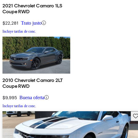
2021 Chevrolet Camaro 1LS
Coupe RWD
$22,281
Trato justo
Incluye tarifas de conc.
2010 Chevrolet Camaro 2LT
Coupe RWD
$9,995
Buena oferta
Incluye tarifas de conc.
Gu