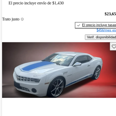
El precio incluye envío de $1,430
$23,6
Trato justo
El precio incluye tasa
$456/mes es
Verif. disponibilidad
Gu