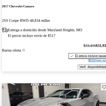
2017 Chevrolet Camaro
2SS Coupe RWD
48,834 millas
Entrega a domicilio desde Maryland Heights, MO
El precio incluye envío de $517
$33,416
$31,9
Buena oferta
El precio incluye tasa
$616/mes es
Verif. disponibilidad
Gu