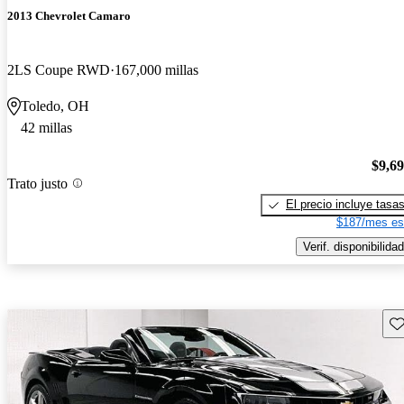
2013 Chevrolet Camaro
2LS Coupe RWD
167,000 millas
Toledo, OH
42 millas
$9,6
Trato justo
El precio incluye tasa
$187/mes es
Verif. disponibilidad
Gu