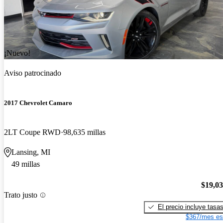
¡Nuevo!
Aviso patrocinado
2017 Chevrolet Camaro
2LT Coupe RWD
98,635 millas
Lansing, MI
49 millas
$19,0
Trato justo
El precio incluye tasa
$367/mes es