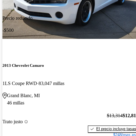
Precio reducido
-$500
2013 Chevrolet Camaro
1LS Coupe RWD
83,047 millas
Grand Blanc, MI
46 millas
$13,314
$12,8
Trato justo
El precio incluye tasa
$248/mes es