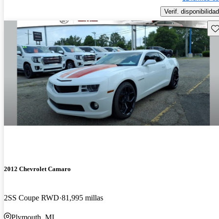
Verif. disponibilidad
Gu
2012 Chevrolet Camaro
2SS Coupe RWD
81,995 millas
Plymouth, MI