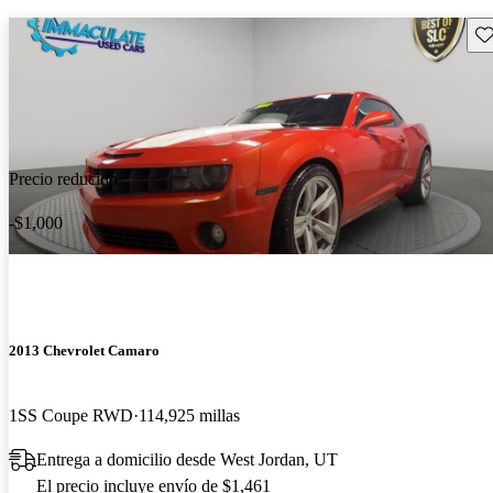
Gu
Precio reducido
-$1,000
2013 Chevrolet Camaro
1SS Coupe RWD
114,925 millas
Entrega a domicilio desde West Jordan, UT
El precio incluye envío de $1,461