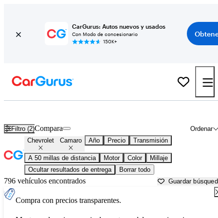
CarGurus: Autos nuevos y usados
Obtene
Con Modo de concesionario
150K+
Chevrolet Camaro usados en venta cerca de
Ann Arbor, MI
Compara
Filtro (2)
Ordenar
Chevrolet
Camaro
Año
Precio
Transmisión
A 50 millas de distancia
Motor
Color
Millaje
Ocultar resultados de entrega
Borrar todo
796 vehículos encontrados
Guardar búsque
Compra con precios transparentes.