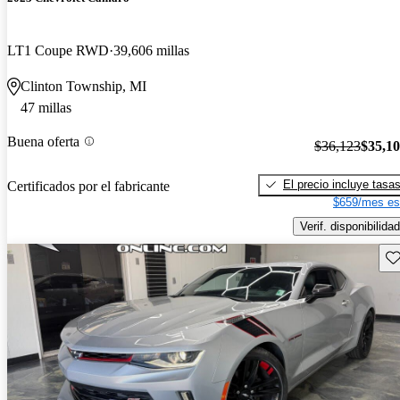
LT1 Coupe RWD
39,606 millas
Clinton Township, MI
47 millas
Buena oferta
$36,123
$35,1
El precio incluye tasa
Certificados por el fabricante
$659/mes es
Verif. disponibilidad
Gu