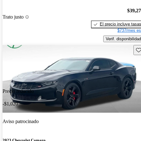
$39,2
Trato justo
El precio incluye tasa
$737/mes es
Verif. disponibilidad
Gu
Precio reducido
-$1,020
Aviso patrocinado
2023 Chevrolet Camaro