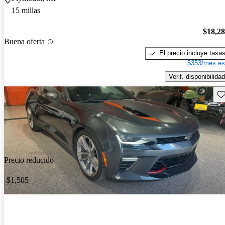
15 millas
$18,2
Buena oferta
El precio incluye tasa
$353/mes es
Verif. disponibilidad
Gu
Precio reducido
-$1,505