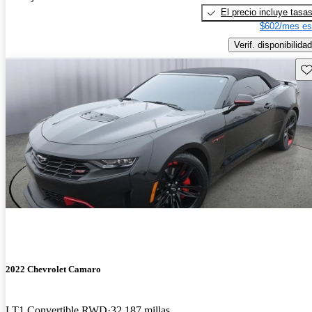
El precio incluye tasa
$602/mes es
Verif. disponibilidad
Gu
2022 Chevrolet Camaro
LT1 Convertible RWD
32,187 millas