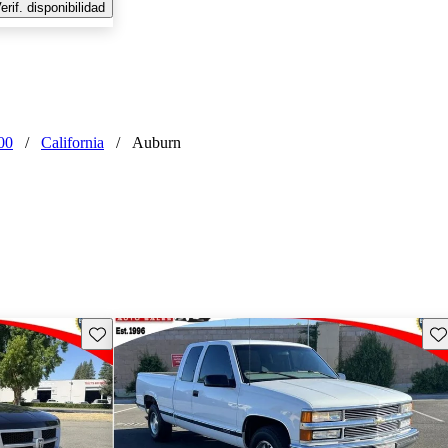
erif. disponibilidad
00
/
California
/
Auburn
Guarda este Aviso
Gu