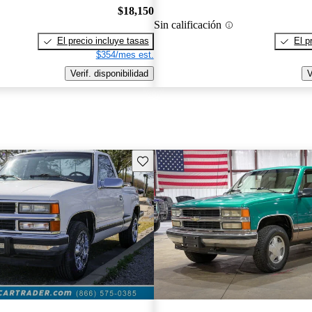
$18,150
Sin calificación
El precio incluye tasas
El p
$354/mes est.
Verif. disponibilidad
V
Guarda este Aviso