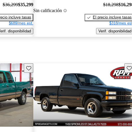
$36,299
$35,299
$18,298
$16,29
Sin calificación
recio incluye tasas
El precio incluye tasas
$689/mes est.
$318/mes est
erif. disponibilidad
Verif. disponibilidad
Guarda este Aviso
Gu