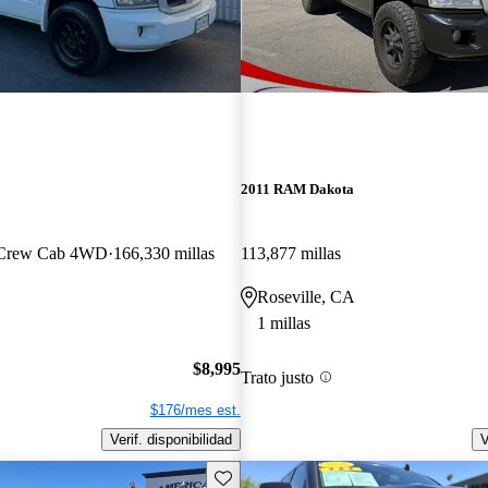
2011 RAM Dakota
r Crew Cab 4WD
166,330 millas
113,877 millas
Roseville, CA
1 millas
$8,995
Trato justo
$176/mes est.
Verif. disponibilidad
V
Guarda este Aviso