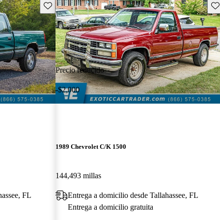
Guarda este Aviso
Gu
Precio reducido
-$2,000
1989 Chevrolet C/K 1500
144,493 millas
hassee, FL
Entrega a domicilio desde Tallahassee, FL
Entrega a domicilio gratuita