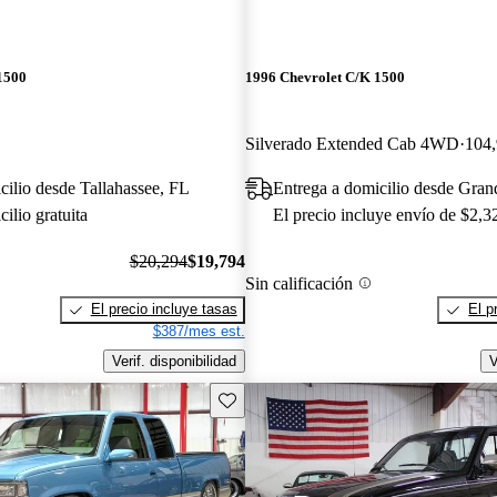
1500
1996 Chevrolet C/K 1500
Silverado Extended Cab 4WD
104,
cilio desde Tallahassee, FL
Entrega a domicilio desde Gran
ilio gratuita
El precio incluye envío de $2,3
$20,294
$19,794
Sin calificación
El precio incluye tasas
El p
$387/mes est.
Verif. disponibilidad
V
Guarda este Aviso