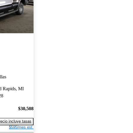
llas
d Rapids, MI
28
$30,508
recio incluye tasas
$595/mes est.