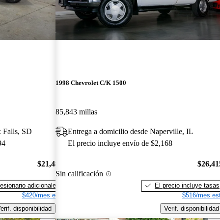
1998 Chevrolet C/K 1500
85,843 millas
 Falls, SD
Entrega a domicilio desde Naperville, IL
94
El precio incluye envío de $2,168
$21,484
$26,41
Sin calificación
esionario adicionales
El precio incluye tasas
$420/mes est.
$516/mes est
erif. disponibilidad
Verif. disponibilidad