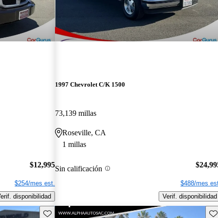
1997 Chevrolet C/K 1500
73,139 millas
Roseville, CA
1 millas
$12,995
$24,99
Sin calificación
$254/mes est.
$488/mes est
erif. disponibilidad
Verif. disponibilidad
Guarda este Aviso
Gu