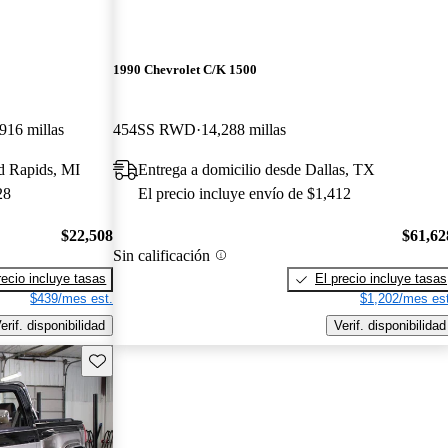
1990 Chevrolet C/K 1500
916 millas
454SS RWD
14,288 millas
d Rapids, MI
Entrega a domicilio desde Dallas, TX
28
El precio incluye envío de $1,412
$22,508
$61,62
Sin calificación
recio incluye tasas
El precio incluye tasas
$439/mes est.
$1,202/mes est
erif. disponibilidad
Verif. disponibilidad
Guarda este Aviso