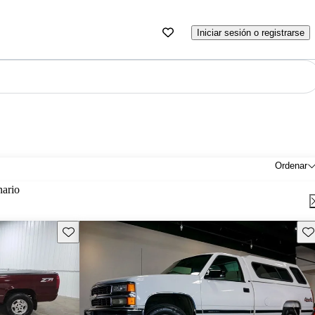
Iniciar sesión o registrarse
Ordenar
nario
Guarda este Aviso
Gu