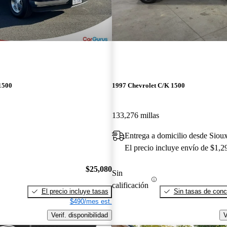
1500
1997 Chevrolet C/K 1500
133,276 millas
Entrega a domicilio desde Sioux
El precio incluye envío de $1,2
$25,080
Sin
calificación
El precio incluye tasas
Sin tasas de conc
$490/mes est.
Verif. disponibilidad
V