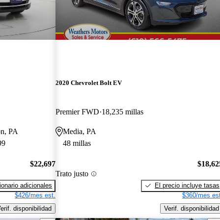
2020 Chevrolet Bolt EV
Premier FWD
18,235 millas
on, PA
Media, PA
99
48 millas
$22,697
$18,62
Trato justo
onario adicionales
El precio incluye tasas
$426/mes est.
$360/mes est
erif. disponibilidad
Verif. disponibilidad