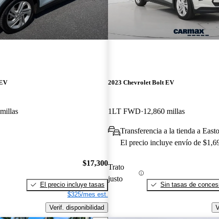
 EV
2023 Chevrolet Bolt EV
millas
1LT FWD
12,860 millas
Transferencia a la tienda a East
El precio incluye envío de $1,6
$17,300
Trato
justo
El precio incluye tasas
Sin tasas de concesi
$325/mes est.
Verif. disponibilidad
V