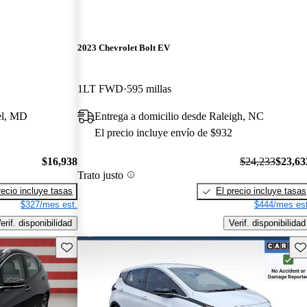
2023 Chevrolet Bolt EV
1LT FWD
595 millas
el, MD
Entrega a domicilio desde Raleigh, NC
El precio incluye envío de $932
$16,938
$24,233
$23,63
Trato justo
recio incluye tasas
El precio incluye tasas
$327/mes est.
$444/mes est
erif. disponibilidad
Verif. disponibilidad
Guarda este Aviso
Gu