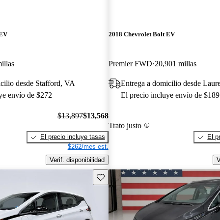
 EV
2018 Chevrolet Bolt EV
illas
Premier FWD
20,901 millas
cilio desde Stafford, VA
Entrega a domicilio desde Laur
uye envío de $272
El precio incluye envío de $189
$13,897
$13,568
Trato justo
El precio incluye tasas
El p
$262/mes est.
Verif. disponibilidad
V
Guarda este Aviso