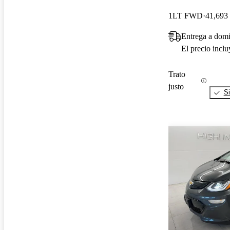
1LT FWD
41,693 
Entrega a domi
El precio incl
Trato
justo
Si