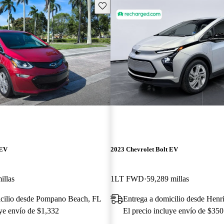
Guarda este Aviso
 EV
2023 Chevrolet Bolt EV
illas
1LT FWD
59,289 millas
icilio desde Pompano Beach, FL
Entrega a domicilio desde Henr
uye envío de $1,332
El precio incluye envío de $350