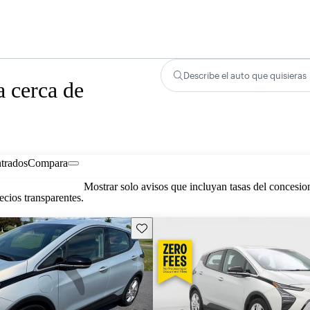
Describe el auto que quisieras
a cerca de
trados
Compara
Mostrar solo avisos que incluyan tasas del concesio
cios transparentes.
Guarda este Aviso