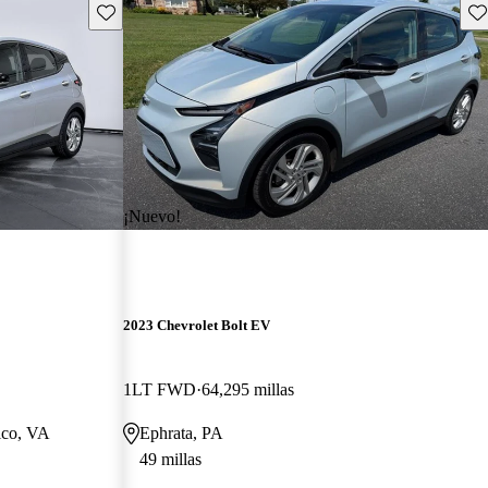
Guarda este Aviso
Gu
¡Nuevo!
2023 Chevrolet Bolt EV
1LT FWD
64,295 millas
ico, VA
Ephrata, PA
49 millas