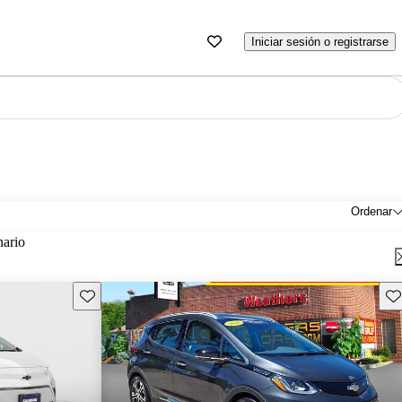
Iniciar sesión o registrarse
Ordenar
nario
Guarda este Aviso
Gu