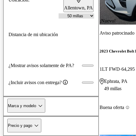
Allentown, PA
¡Nuevo!
Aviso patrocinado
Distancia de mi ubicación
2023 Chevrolet Bolt
¿Mostrar avisos solamente de PA?
1LT FWD
64,295 
Ephrata, PA
¿Incluir avisos con entrega?
49 millas
Marca y modelo
Buena oferta
Precio y pago