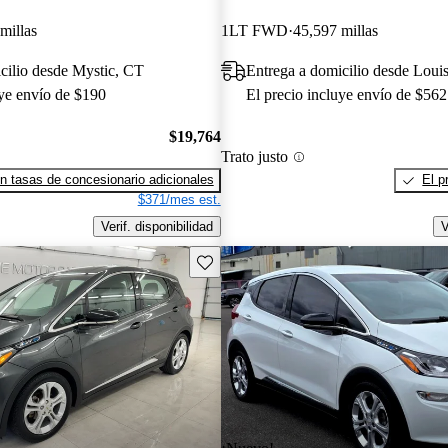
millas
1LT FWD
45,597 millas
cilio desde Mystic, CT
Entrega a domicilio desde Loui
uye envío de $190
El precio incluye envío de $562
$19,764
Trato justo
n tasas de concesionario adicionales
El p
$371/mes est.
Verif. disponibilidad
V
Guarda este Aviso