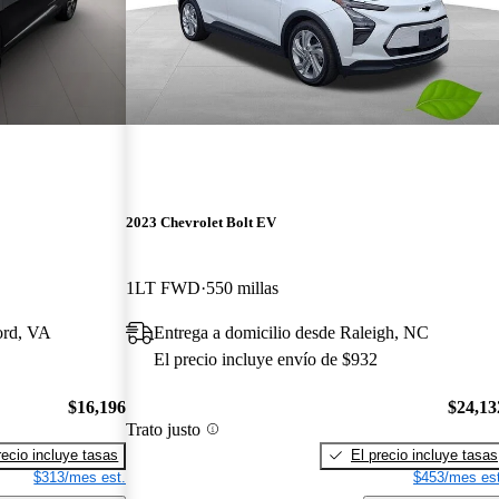
2023 Chevrolet Bolt EV
1LT FWD
550 millas
ord, VA
Entrega a domicilio desde Raleigh, NC
El precio incluye envío de $932
$16,196
$24,13
Trato justo
recio incluye tasas
El precio incluye tasas
$313/mes est.
$453/mes est