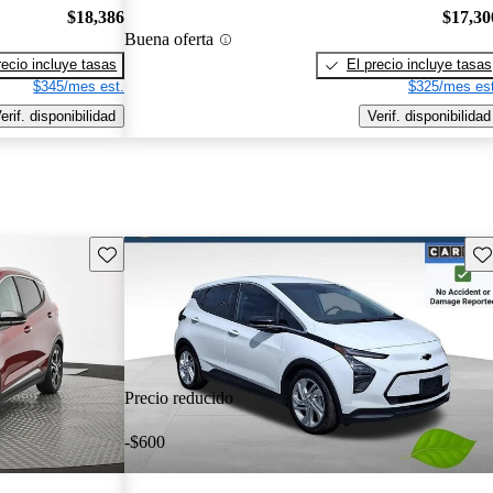
$18,386
$17,30
Buena oferta
recio incluye tasas
El precio incluye tasas
$345/mes est.
$325/mes est
erif. disponibilidad
Verif. disponibilidad
Guarda este Aviso
Gu
Precio reducido
-$600