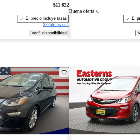
$11,622
Buena oferta
El precio incluye tasas
El p
$225/mes est.
Verif. disponibilidad
V
Guarda este Aviso