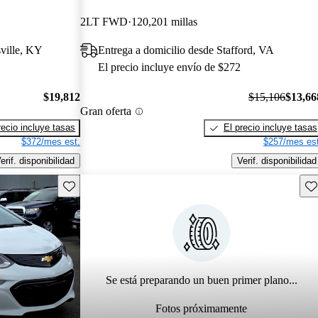
2LT FWD
120,201 millas
sville, KY
Entrega a domicilio desde Stafford, VA
El precio incluye envío de $272
$19,812
$15,106
$13,66
Gran oferta
recio incluye tasas
El precio incluye tasas
$372/mes est.
$257/mes est
erif. disponibilidad
Verif. disponibilidad
Guarda este Aviso
Gu
Se está preparando un buen primer plano...
Fotos próximamente