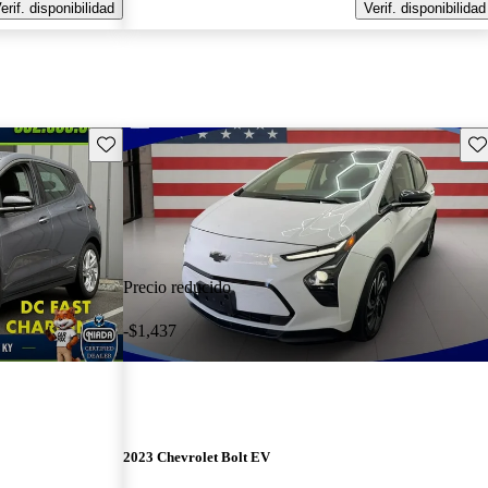
erif. disponibilidad
Verif. disponibilidad
Guarda este Aviso
Gu
Precio reducido
-$1,437
2023 Chevrolet Bolt EV