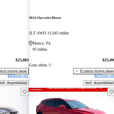
2024 Chevrolet Blazer
2LT AWD
31,045 millas
Muncy, PA
95 millas
$25,083
$25,49
Gran oferta
recio incluye tasas
El precio incluye tasas
$464/mes est.
$475/mes est
erif. disponibilidad
Verif. disponibilidad
Guarda este Aviso
Gu