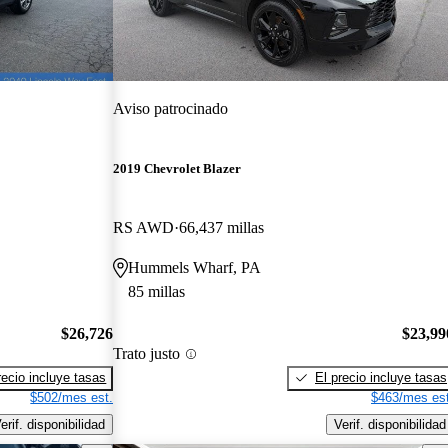
Aviso patrocinado
2019 Chevrolet Blazer
RS AWD
66,437 millas
Hummels Wharf, PA
85 millas
$26,726
$23,99
Trato justo
recio incluye tasas
El precio incluye tasas
$502/mes est.
$463/mes est
erif. disponibilidad
Verif. disponibilidad