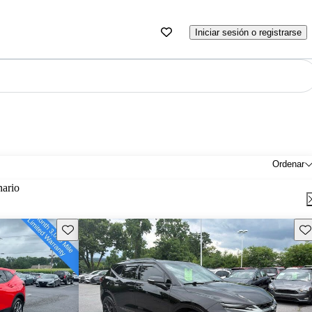
Iniciar sesión o registrarse
Ordenar
nario
Guarda este Aviso
Gu