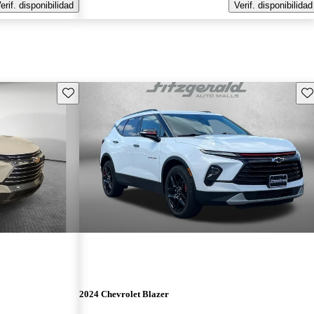
erif. disponibilidad
Verif. disponibilidad
Guarda este Aviso
Gu
2024 Chevrolet Blazer