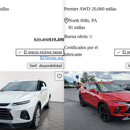
illas
Premier AWD
20,060 millas
North Hills, PA
81 millas
Buena oferta
$20,490
$19,490
Certificados por el
El precio incluye tasas
El p
fabricante
$376/mes est.
Verif. disponibilidad
V
Guarda este Aviso