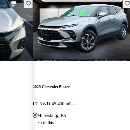
Guarda este Aviso
Gu
2025 Chevrolet Blazer
LT AWD
45,400 millas
Millersburg, PA
76 millas