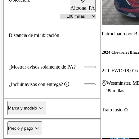
Altoona, PA
Patrocinado por
Bu
Distancia de mi ubicación
2024 Chevrolet Blaz
¿Mostrar avisos solamente de PA?
2LT FWD
18,016 
Westminster, M
¿Incluir avisos con entrega?
99 millas
Marca y modelo
Trato justo
Precio y pago