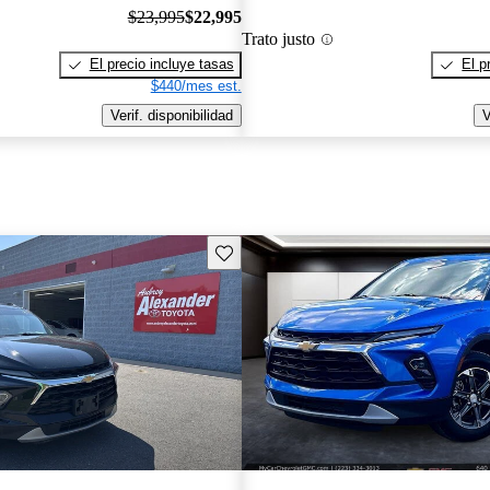
$23,995
$22,995
Trato justo
El precio incluye tasas
El p
$440/mes est.
Verif. disponibilidad
V
Guarda este Aviso