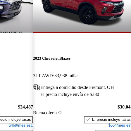
2023 Chevrolet Blazer
3LT AWD
33,938 millas
Entrega a domicilio desde Fremont, OH
El precio incluye envío de $380
$24,487
$30,04
Buena oferta
recio incluye tasas
El precio incluye tasas
$469/mes est.
$564/mes est