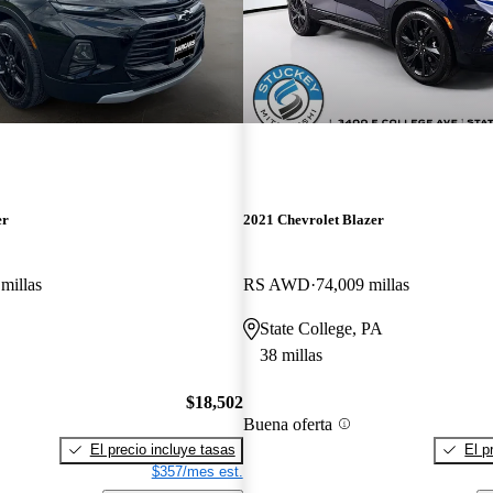
er
2021 Chevrolet Blazer
millas
RS AWD
74,009 millas
State College, PA
38 millas
$18,502
Buena oferta
El precio incluye tasas
El p
$357/mes est.