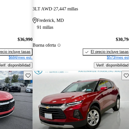
3LT AWD
27,447 millas
Frederick, MD
91 millas
$36,990
$30,79
Buena oferta
recio incluye tasas
El precio incluye tasas
$684/mes est.
$573/mes est
erif. disponibilidad
Verif. disponibilidad
Guarda este Aviso
Gu