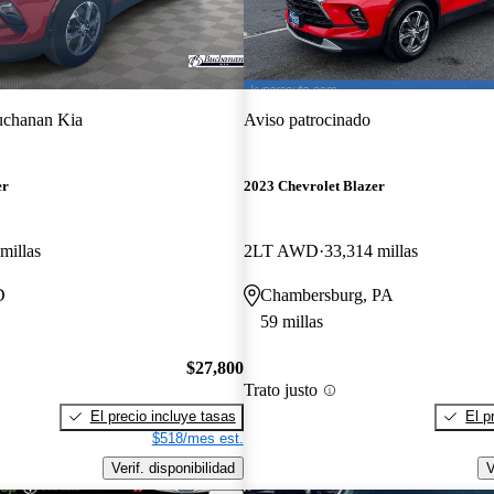
chanan Kia
Aviso patrocinado
er
2023 Chevrolet Blazer
millas
2LT AWD
33,314 millas
D
Chambersburg, PA
59 millas
$27,800
Trato justo
El precio incluye tasas
El p
$518/mes est.
Verif. disponibilidad
V