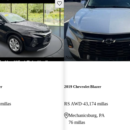
Guarda este Aviso
¡Nuevo!
er
2019 Chevrolet Blazer
millas
RS AWD
43,174 millas
Mechanicsburg, PA
76 millas