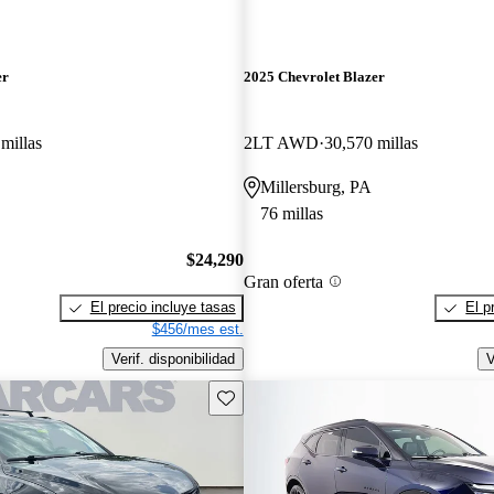
er
2025 Chevrolet Blazer
millas
2LT AWD
30,570 millas
Millersburg, PA
76 millas
$24,290
Gran oferta
El precio incluye tasas
El p
$456/mes est.
Verif. disponibilidad
V
Guarda este Aviso