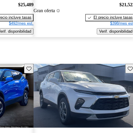
$25,489
$21,52
Gran oferta
recio incluye tasas
El precio incluye tasas
$492/mes est.
$398/mes est
erif. disponibilidad
Verif. disponibilidad
Guarda este Aviso
Gu