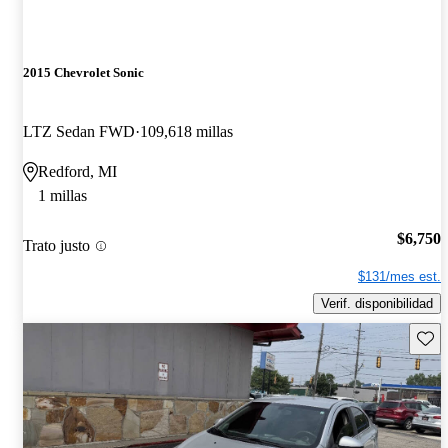
2015 Chevrolet Sonic
LTZ Sedan FWD
109,618 millas
Redford, MI
1 millas
$6,750
Trato justo
$131/mes est.
Verif. disponibilidad
Guard