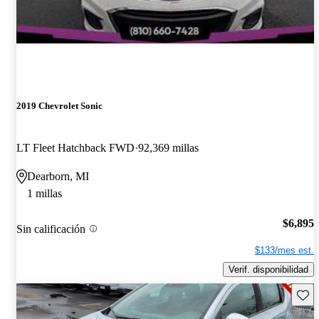
2019 Chevrolet Sonic
LT Fleet Hatchback FWD
92,369 millas
Dearborn, MI
1 millas
$6,895
Sin calificación
$133/mes est.
Verif. disponibilidad
Guard