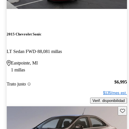
2015 Chevrolet Sonic
LT Sedan FWD
88,081 millas
Eastpointe, MI
1 millas
$6,995
Trato justo
$135/mes est.
Verif. disponibilidad
Guard