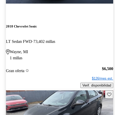
2018 Chevrolet Sonic
LT Sedan FWD
73,402 millas
Wayne, MI
1 millas
$6,500
Gran oferta
$126/mes est.
Verif. disponibilidad
Guard