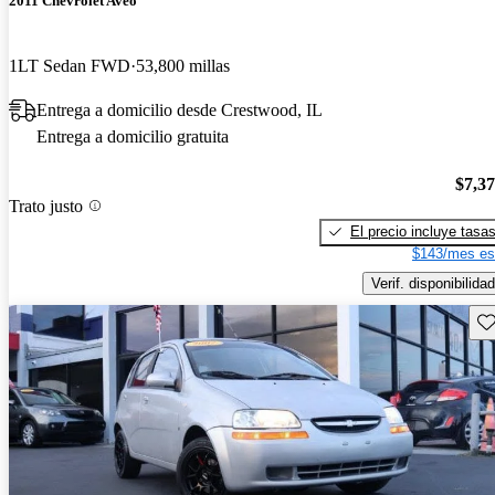
2011 Chevrolet Aveo
1LT Sedan FWD
53,800 millas
Entrega a domicilio desde Crestwood, IL
Entrega a domicilio gratuita
$7,3
Trato justo
El precio incluye tasa
$143/mes es
Verif. disponibilidad
Gu