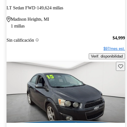
LT Sedan FWD
149,624 millas
Madison Heights, MI
1 millas
$4,999
Sin calificación
$97/mes est.
Verif. disponibilidad
Guard