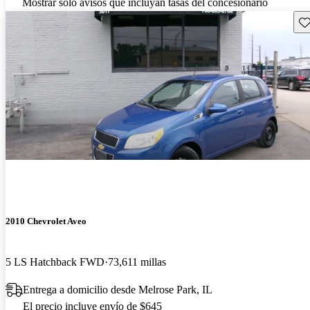
Mostrar solo avisos que incluyan tasas del concesionario
Gu
2010 Chevrolet Aveo
5 LS Hatchback FWD
73,611 millas
Entrega a domicilio desde Melrose Park, IL
El precio incluye envío de $645