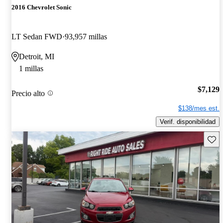
2016 Chevrolet Sonic
LT Sedan FWD
93,957 millas
Detroit, MI
1 millas
$7,129
Precio alto
$138/mes est.
Verif. disponibilidad
Guard