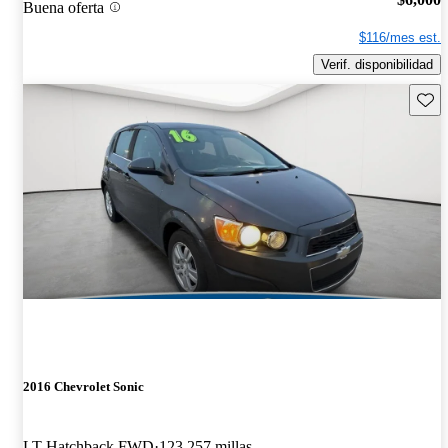
Buena oferta
$116/mes est.
Verif. disponibilidad
Guard
2016 Chevrolet Sonic
LT Hatchback FWD
123,257 millas