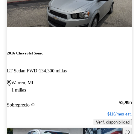
2016 Chevrolet Sonic
LT Sedan FWD
134,300 millas
Warren, MI
1 millas
$5,995
Sobreprecio
$116/mes est.
Verif. disponibilidad
Guard