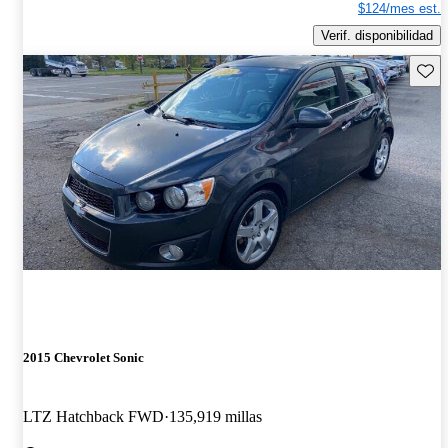
$124/mes est.
Verif. disponibilidad
Guard
2015 Chevrolet Sonic
LTZ Hatchback FWD
135,919 millas