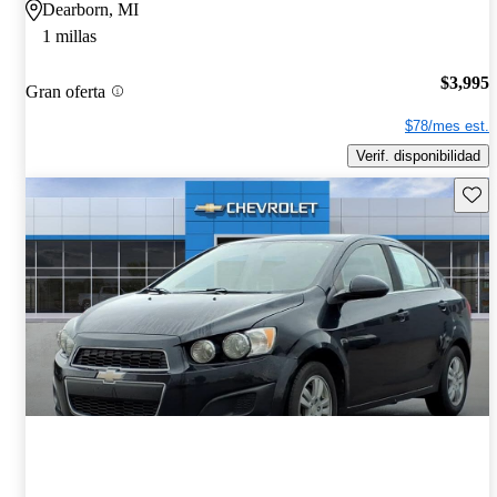
Dearborn, MI
1 millas
$3,995
Gran oferta
$78/mes est.
Verif. disponibilidad
Guard