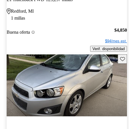
Redford, MI
1 millas
$4,850
Buena oferta
$94/mes est.
Verif. disponibilidad
Guard