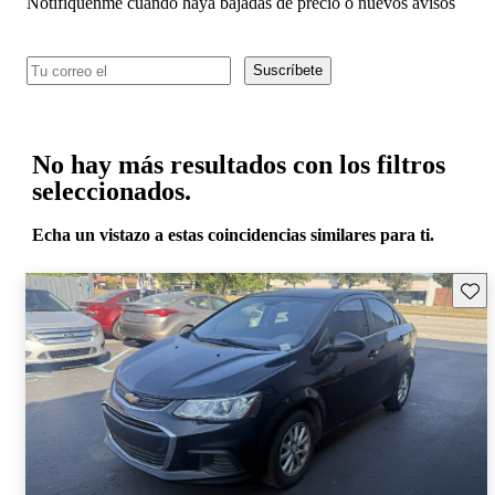
Notifíquenme cuando haya bajadas de precio o nuevos avisos
Suscríbete
No hay más resultados con los filtros
seleccionados.
Echa un vistazo a estas coincidencias similares para ti.
Guard