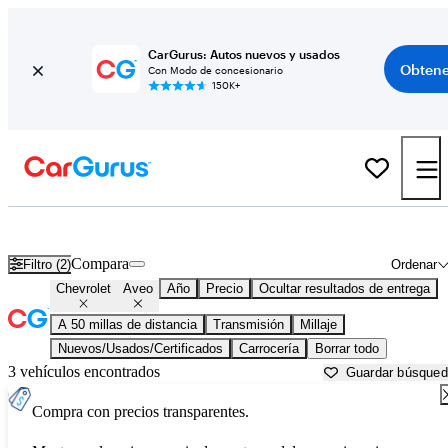
CarGurus: Autos nuevos y usados
Obtene
Con Modo de concesionario
150K+
Chevrolet Aveo usados en venta cerca de
Ann Arbor, MI
Compara
Filtro (2)
Ordenar
Chevrolet
Aveo
Año
Precio
Ocultar resultados de entrega
A 50 millas de distancia
Transmisión
Millaje
Nuevos/Usados/Certificados
Carrocería
Borrar todo
3 vehículos encontrados
Guardar búsque
Compra con precios transparentes.