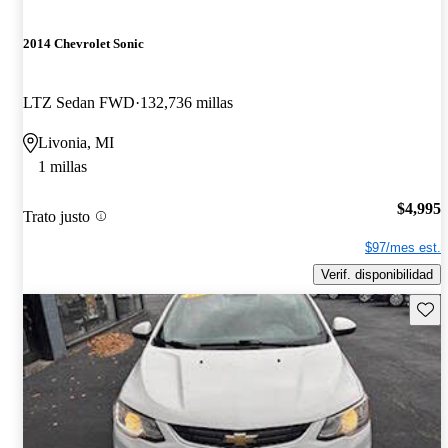
2014 Chevrolet Sonic
LTZ Sedan FWD
132,736 millas
Livonia, MI
1 millas
$4,995
Trato justo
$97/mes est.
Verif. disponibilidad
Guard