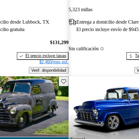
5,323 millas
icilio desde Lubbock, TX
Entrega a domicilio desde Clare
ilio gratuita
El precio incluye envío de $945
$131,299
Sin calificación
El precio incluye tasas
Ta
$2,460/mes est.
Verif. disponibilidad
V
Guarda este Aviso