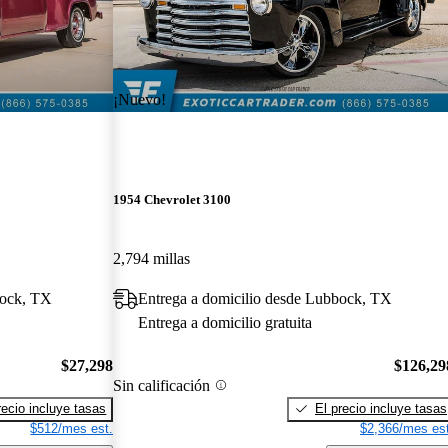
¡Nuevo!
1954 Chevrolet 3100
2,794 millas
bock, TX
Entrega a domicilio desde Lubbock, TX
Entrega a domicilio gratuita
$27,298
$126,29
Sin calificación
recio incluye tasas
El precio incluye tasas
$512/mes est.
$2,366/mes est