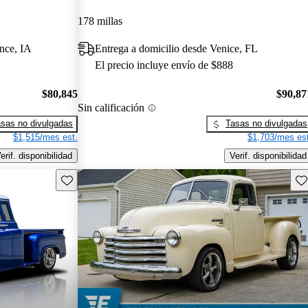
178 millas
nce, IA
Entrega a domicilio desde Venice, FL
El precio incluye envío de $888
$80,845
$90,87
Sin calificación
sas no divulgadas
Tasas no divulgadas
$1,515/mes est.
$1,703/mes est
erif. disponibilidad
Verif. disponibilidad
Guarda este Aviso
Gu