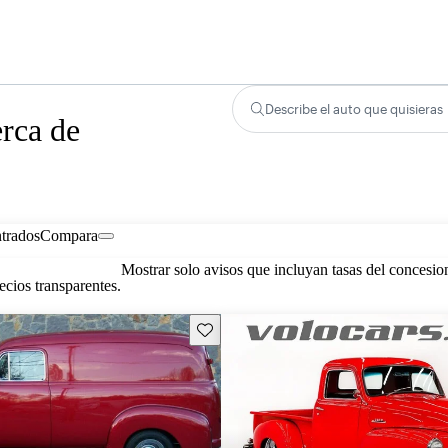
Describe el auto que quisieras
rca de
trados
Compara
Mostrar solo avisos que incluyan tasas del concesio
cios transparentes.
Guarda este Aviso