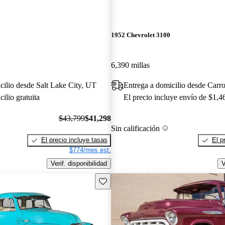
1952 Chevrolet 3100
6,390 millas
cilio desde Salt Lake City, UT
Entrega a domicilio desde Carro
ilio gratuita
El precio incluye envío de $1,4
$43,799
$41,298
Sin calificación
El precio incluye tasas
El p
$774/mes est.
Verif. disponibilidad
V
Guarda este Aviso