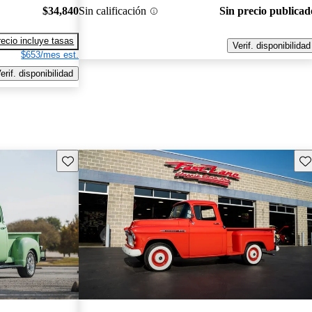
$34,840
Sin calificación
Sin precio publicad
recio incluye tasas
Verif. disponibilidad
$653/mes est.
erif. disponibilidad
Guarda este Aviso
Gu