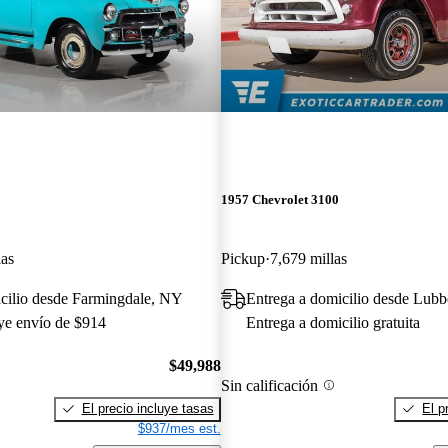
1957 Chevrolet 3100
las
Pickup
7,679 millas
cilio desde Farmingdale, NY
Entrega a domicilio desde Lub
uye envío de $914
Entrega a domicilio gratuita
$49,988
Sin calificación
El precio incluye tasas
El p
$937/mes est.