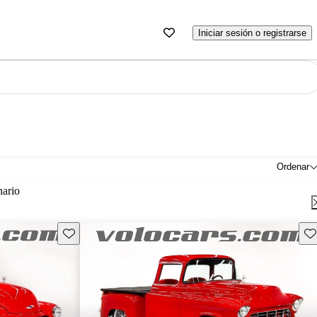
Iniciar sesión o registrarse
Ordenar
nario
Guarda este Aviso
Gu