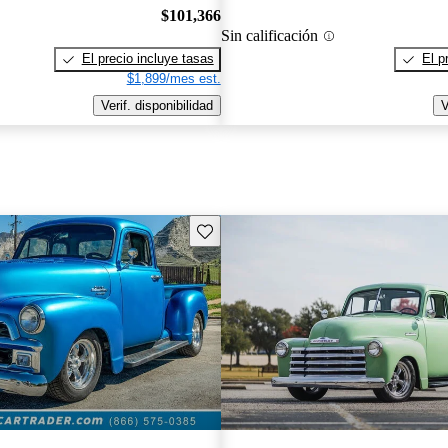
$101,366
Sin calificación
El precio incluye tasas
El p
$1,899/mes est.
Verif. disponibilidad
V
Guarda este Aviso