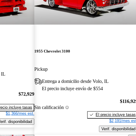
1955 Chevrolet 3100
Pickup
 IL
Entrega a domicilio desde Volo, IL
El precio incluye envío de $554
$72,929
$116,92
Sin calificación
recio incluye tasas
$1,366/mes est.
El precio incluye tasas
$2,191/mes est
erif. disponibilidad
Verif. disponibilidad