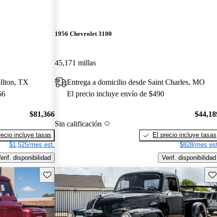
1956 Chevrolet 3100
45,171 millas
llton, TX
Entrega a domicilio desde Saint Charles, MO
66
El precio incluye envío de $490
$81,366
$44,18
Sin calificación
recio incluye tasas
El precio incluye tasas
$1,525/mes est.
$828/mes est
erif. disponibilidad
Verif. disponibilidad
Guarda este Aviso
Gu