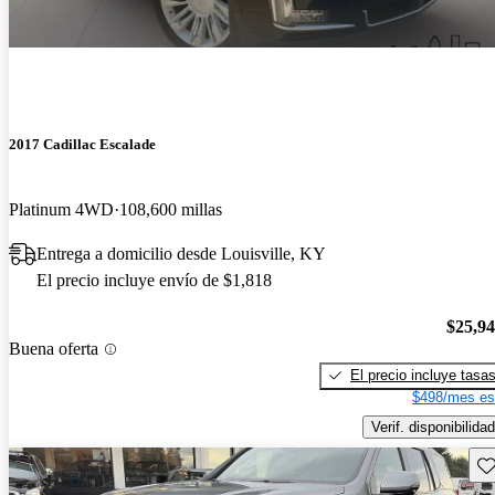
2017 Cadillac Escalade
Platinum 4WD
108,600 millas
Entrega a domicilio desde Louisville, KY
El precio incluye envío de $1,818
$25,9
Buena oferta
El precio incluye tasa
$498/mes es
Verif. disponibilidad
Gu