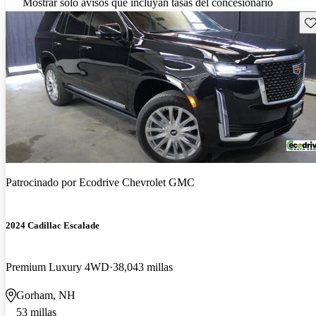
Mostrar solo avisos que incluyan tasas del concesionario
Gu
Patrocinado por
Ecodrive Chevrolet GMC
2024 Cadillac Escalade
Premium Luxury 4WD
38,043 millas
Gorham, NH
53 millas