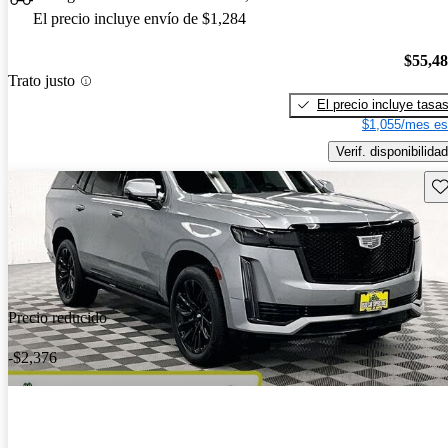
El precio incluye envío de $1,284
$55,4
Trato justo
El precio incluye tasa
$1,055/mes es
Verif. disponibilidad
Gu
Precio reducido
-$2,376