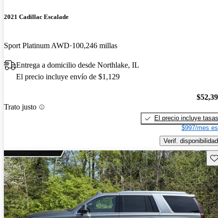
2021 Cadillac Escalade
Sport Platinum AWD
100,246 millas
Entrega a domicilio desde Northlake, IL
El precio incluye envío de $1,129
$52,3
Trato justo
El precio incluye tasa
$997/mes es
Verif. disponibilidad
Gu