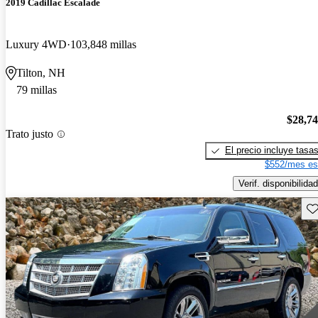
2019 Cadillac Escalade
Luxury 4WD
103,848 millas
Tilton, NH
79 millas
$28,7
Trato justo
El precio incluye tasa
$552/mes es
Verif. disponibilidad
Gu