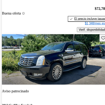
$72,7
Buena oferta
El precio incluye tasa
$1,348/mes es
Verif. disponibilidad
Gu
Aviso patrocinado