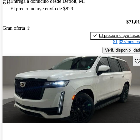
Entrega a domicilio desde Detroit, MI
El precio incluye envío de $829
$71,0
Gran oferta
El precio incluye tasa
$1,327/mes es
Verif. disponibilidad
Gu