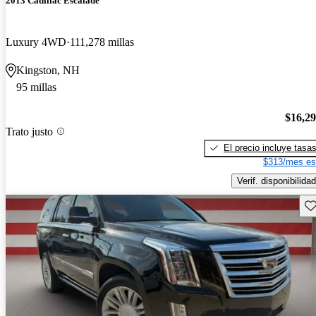
2013 Cadillac Escalade
Luxury 4WD
111,278 millas
Kingston, NH
95 millas
$16,2
Trato justo
El precio incluye tasa
$313/mes es
Verif. disponibilidad
Gu