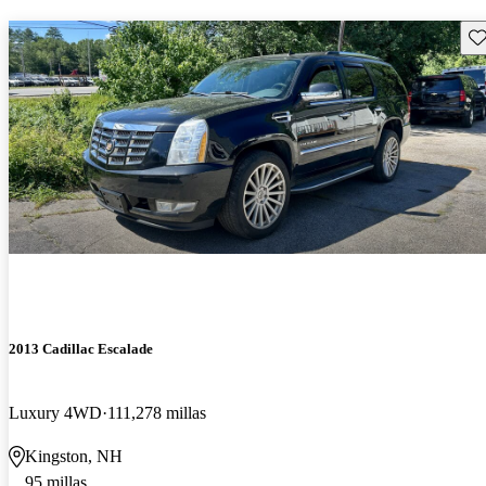
Gu
2013 Cadillac Escalade
Luxury 4WD
111,278 millas
Kingston, NH
95 millas