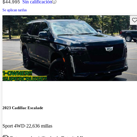
$44,995
Sin calificación
Se aplican tarifas
Gu
2023 Cadillac Escalade
Sport 4WD
22,636 millas