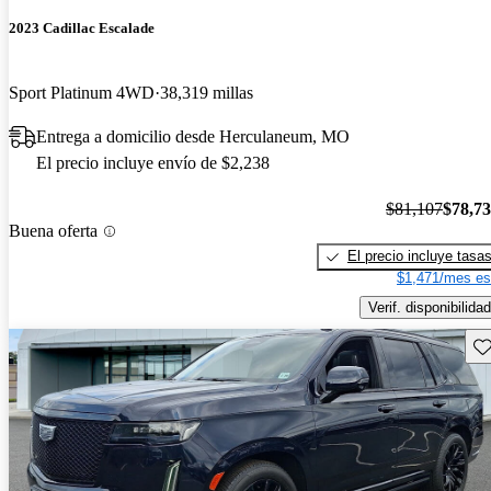
2023 Cadillac Escalade
Sport Platinum 4WD
38,319 millas
Entrega a domicilio desde Herculaneum, MO
El precio incluye envío de $2,238
$81,107
$78,7
Buena oferta
El precio incluye tasa
$1,471/mes es
Verif. disponibilidad
Gu