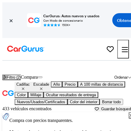
CarGurus: Autos nuevos y usados
Obtene
Con Modo de concesionario
150K+
Cadillac Escalade usados en venta cerca de
Auburn, ME
Compara
Filtro (2)
Ordenar
Cadillac
Escalade
Año
Precio
A 100 millas de distancia
Color
Millaje
Ocultar resultados de entrega
Nuevos/Usados/Certificados
Color del interior
Borrar todo
433 vehículos encontrados
Guardar búsque
Compra con precios transparentes.