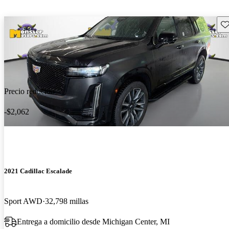
Gu
Precio reducido
-$2,062
2021 Cadillac Escalade
Sport AWD
32,798 millas
Entrega a domicilio desde Michigan Center, MI