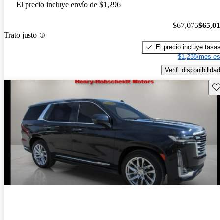
El precio incluye envío de $1,296
$67,075
$65,0
Trato justo
El precio incluye tasa
$1,238/mes es
Verif. disponibilidad
Gu