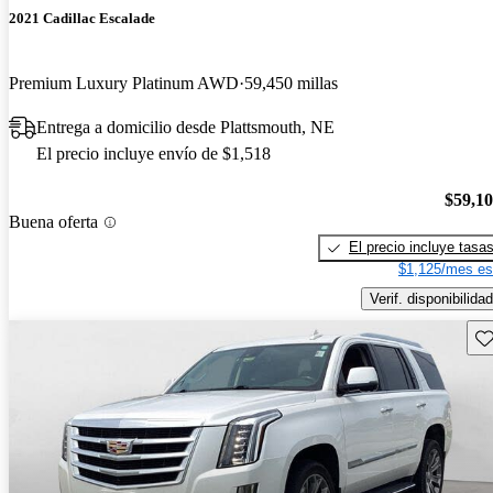
2021 Cadillac Escalade
Premium Luxury Platinum AWD
59,450 millas
Entrega a domicilio desde Plattsmouth, NE
El precio incluye envío de $1,518
$59,1
Buena oferta
El precio incluye tasa
$1,125/mes es
Verif. disponibilidad
Gu