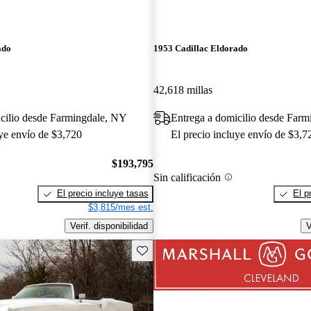
ado
1953 Cadillac Eldorado
42,618 millas
cilio desde Farmingdale, NY
Entrega a domicilio desde Far
uye envío de $3,720
El precio incluye envío de $3,7
$193,795
Sin calificación
El precio incluye tasas
El p
$3,815/mes est.
Verif. disponibilidad
V
Guarda este Aviso