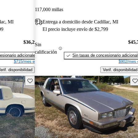
117,000 millas
lac, MI
Entrega a domicilio desde Cadillac, MI
99
El precio incluye envío de $2,799
$36,294
$45,
Sin
calificación
esionario adicionales
Sin tasas de concesionario adiciona
$715/mes est.
$902/mes 
erif. disponibilidad
Verif. disponibilidad
Guarda este Aviso
Gu