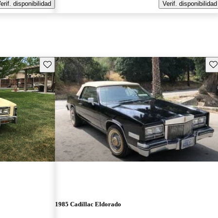
erif. disponibilidad
Verif. disponibilidad
Guarda este Aviso
Gu
1985 Cadillac Eldorado