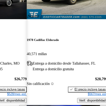
¡Nuevo!
1978 Cadillac Eldorado
40,571 millas
t Charles, MO
Entrega a domicilio desde Tallahassee, FL
85
Entrega a domicilio gratuita
$26,779
$28,79
Sin calificación
recio incluye tasas
El precio incluye tasas
$528/mes est.
$567/mes est
erif. disponibilidad
Verif. disponibilidad