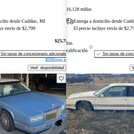
16,128 millas
cilio desde Cadillac, MI
Entrega a domicilio desde Cadil
uye envío de $2,799
El precio incluye envío de $2,7
$25,794
Sin
calificación
Sin tasas de concesionario adicionales
Sin tasas de conc
$508/mes est.
Verif. disponibilidad
V
Guarda este Aviso