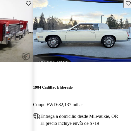
Guarda este Aviso
Gu
1984 Cadillac Eldorado
Coupe FWD
82,137 millas
Entrega a domicilio desde Milwaukie, OR
El precio incluye envío de $719