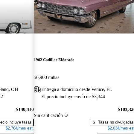
1962 Cadillac Eldorado
56,900 millas
eland, OH
Entrega a domicilio desde Venice, FL
12
El precio incluye envío de $3,344
$140,410
$103,32
Sin calificación
recio incluye tasas
Tasas no divulgadas
$2,764/mes est.
$2,034/mes est