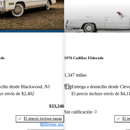
¡Nuevo!
ado
1976 Cadillac Eldorado
1,347 millas
icilio desde Blackwood, NJ
Entrega a domicilio desde Clev
uye envío de $2,402
El precio incluye envío de $4,1
$33,246
Sin calificación
El precio incluye tasas
El p
$655/mes est.