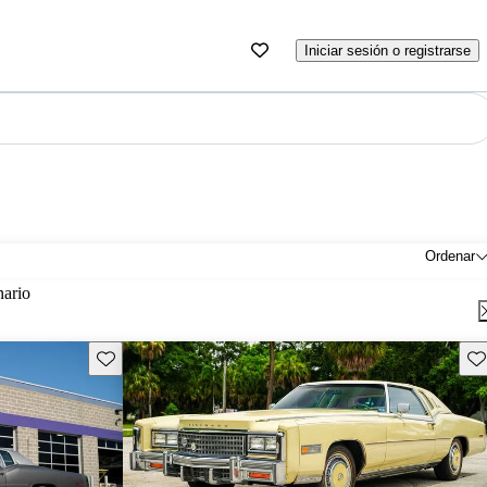
Iniciar sesión o registrarse
Ordenar
nario
Guarda este Aviso
Gu