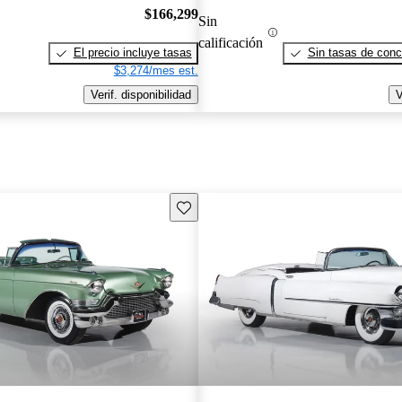
$166,299
Sin
calificación
El precio incluye tasas
Sin tasas de conc
$3,274/mes est.
Verif. disponibilidad
V
Guarda este Aviso