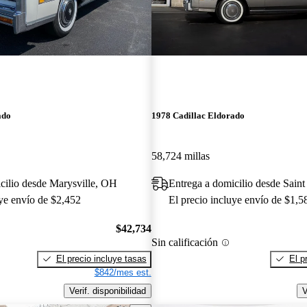
ado
1978 Cadillac Eldorado
58,724 millas
cilio desde Marysville, OH
Entrega a domicilio desde Sain
uye envío de $2,452
El precio incluye envío de $1,5
$42,734
Sin calificación
El precio incluye tasas
El p
$842/mes est.
Verif. disponibilidad
V