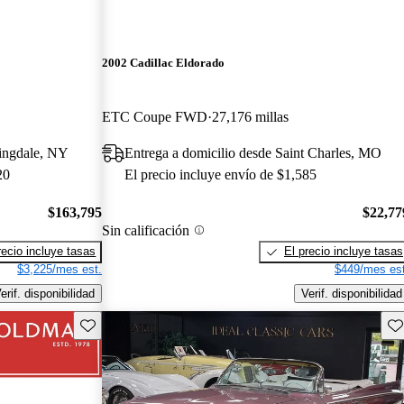
2002 Cadillac Eldorado
ETC Coupe FWD
27,176 millas
mingdale, NY
Entrega a domicilio desde Saint Charles, MO
20
El precio incluye envío de $1,585
$163,795
$22,77
Sin calificación
recio incluye tasas
El precio incluye tasas
$3,225/mes est.
$449/mes est
erif. disponibilidad
Verif. disponibilidad
Guarda este Aviso
Gu