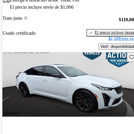
El precio incluye envío de $1,006
Trato justo
$110,0
El precio incluye tasa
Usado certificado
$2,194/mes es
Verif. disponibilidad
Gu
¡Nuevo!