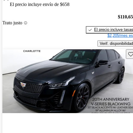
El precio incluye envío de $658
$110,6
Trato justo
El precio incluye tasa
$2,205/mes es
Verif. disponibilidad
Gu