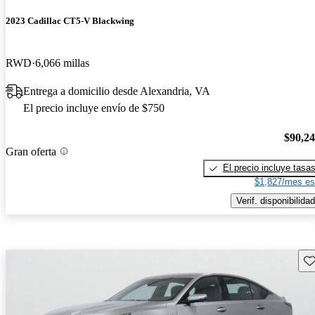
2023 Cadillac CT5-V Blackwing
RWD
6,066 millas
Entrega a domicilio desde Alexandria, VA
El precio incluye envío de $750
$90,2
Gran oferta
El precio incluye tasa
$1,827/mes es
Verif. disponibilidad
Gu