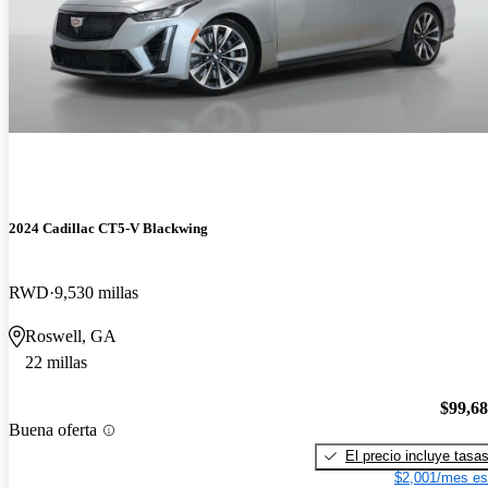
2024 Cadillac CT5-V Blackwing
RWD
9,530 millas
Roswell, GA
22 millas
$99,6
Buena oferta
El precio incluye tasa
$2,001/mes es