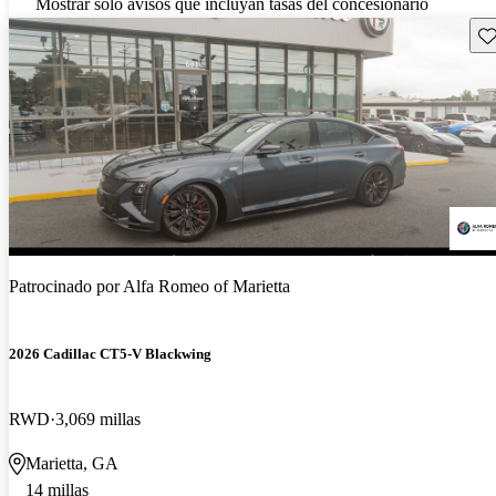
Mostrar solo avisos que incluyan tasas del concesionario
Gu
Patrocinado por
Alfa Romeo of Marietta
2026 Cadillac CT5-V Blackwing
RWD
3,069 millas
Marietta, GA
14 millas