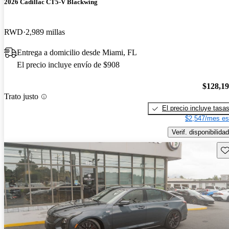
2026 Cadillac CT5-V Blackwing
RWD
2,989 millas
Entrega a domicilio desde Miami, FL
El precio incluye envío de $908
$128,1
Trato justo
El precio incluye tasa
$2,547/mes es
Verif. disponibilidad
Gu