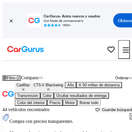
CarGurus: Autos nuevos y usados
Obtene
Con Modo de concesionario
150K+
Cadillac CT5-V Blackwing usados en venta cerca de
Atlanta, GA
Compara
Filtro (2)
Ordenar
Cadillac
CT5-V Blackwing
Año
A 50 millas de distancia
Transmisión
Color
Ocultar resultados de entrega
Color del interior
Precio
Motor
Borrar todo
44 vehículos encontrados
Guardar búsque
Compra con precios transparentes.