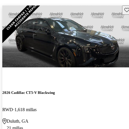
Gu
2026 Cadillac CT5-V Blackwing
RWD
1,618 millas
Duluth, GA
21 millas