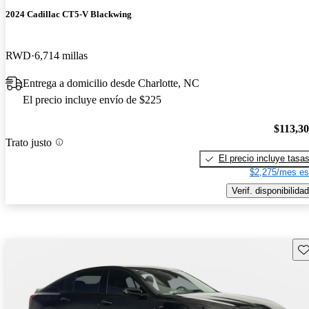
2024 Cadillac CT5-V Blackwing
RWD
6,714 millas
Entrega a domicilio desde Charlotte, NC
El precio incluye envío de $225
$113,3
Trato justo
El precio incluye tasa
$2,275/mes es
Verif. disponibilidad
Gu