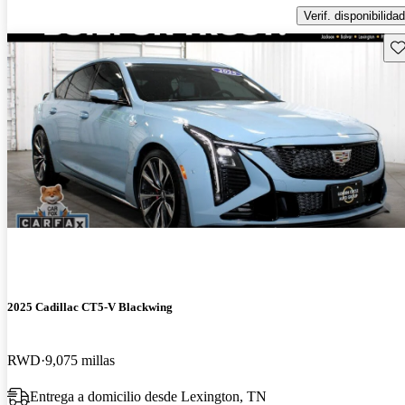
Verif. disponibilidad
Gu
2025 Cadillac CT5-V Blackwing
RWD
9,075 millas
Entrega a domicilio desde Lexington, TN