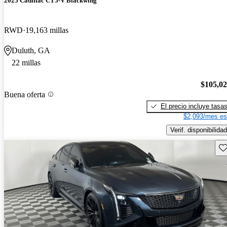
2025 Cadillac CT5-V Blackwing
RWD
19,163 millas
Duluth, GA
22 millas
$105,0
Buena oferta
El precio incluye tasa
$2,093/mes es
Verif. disponibilidad
Gu