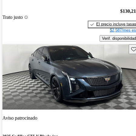
$130,2
Trato justo
El precio incluye tasa
$2,587/mes es
Verif. disponibilidad
Gu
Aviso patrocinado