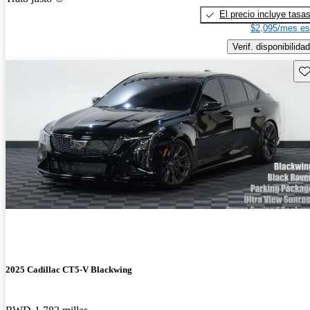
El precio incluye tasa
$2,095/mes es
Verif. disponibilidad
Gu
2025 Cadillac CT5-V Blackwing