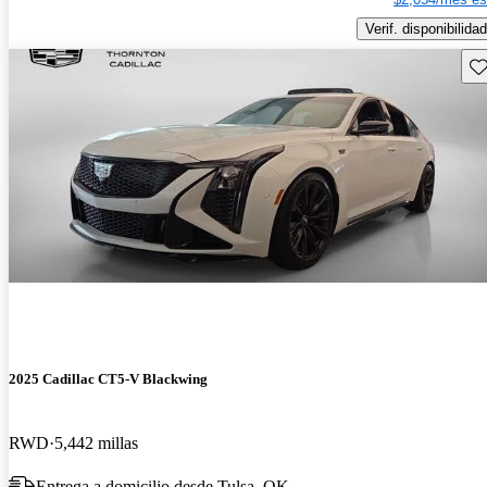
Verif. disponibilidad
Gu
2025 Cadillac CT5-V Blackwing
RWD
5,442 millas
Entrega a domicilio desde Tulsa, OK