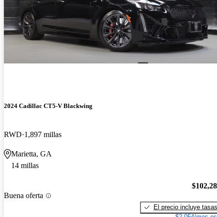
2024 Cadillac CT5-V Blackwing
RWD
1,897 millas
Marietta, GA
14 millas
$102,2
Buena oferta
El precio incluye tasa
$2,054/mes es