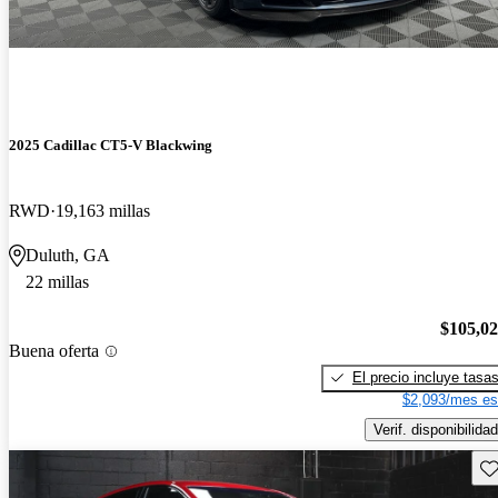
2025 Cadillac CT5-V Blackwing
RWD
19,163 millas
Duluth, GA
22 millas
$105,0
Buena oferta
El precio incluye tasa
$2,093/mes es
Verif. disponibilidad
Gu