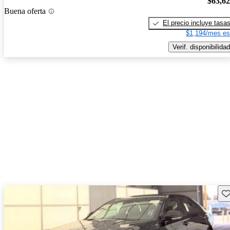
$63,6
Buena oferta
El precio incluye tasa
$1,194/mes es
Verif. disponibilidad
Gu