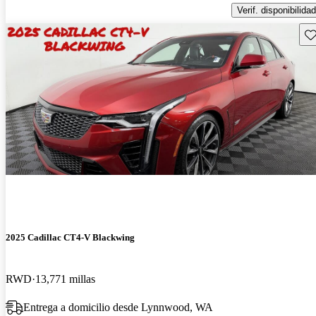
Verif. disponibilidad
Gu
2025 Cadillac CT4-V Blackwing
RWD
13,771 millas
Entrega a domicilio desde Lynnwood, WA