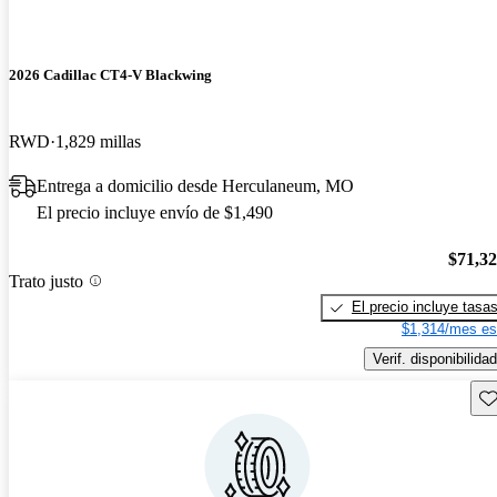
2026 Cadillac CT4-V Blackwing
RWD
1,829 millas
Entrega a domicilio desde Herculaneum, MO
El precio incluye envío de $1,490
$71,3
Trato justo
El precio incluye tasa
$1,314/mes es
Verif. disponibilidad
Gu