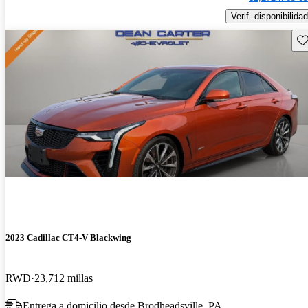
Verif. disponibilidad
Gu
2023 Cadillac CT4-V Blackwing
RWD
23,712 millas
Entrega a domicilio desde Brodheadsville, PA