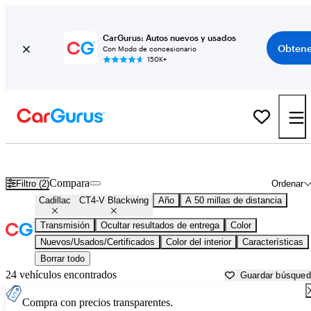
CarGurus: Autos nuevos y usados
Obtene
Con Modo de concesionario
150K+
Cadillac CT4-V Blackwing usados en venta cerca de
Baltimore, MD
Compara
Filtro (2)
Ordenar
Cadillac
CT4-V Blackwing
Año
A 50 millas de distancia
Transmisión
Ocultar resultados de entrega
Color
Nuevos/Usados/Certificados
Color del interior
Características
Borrar todo
24 vehículos encontrados
Guardar búsque
Compra con precios transparentes.