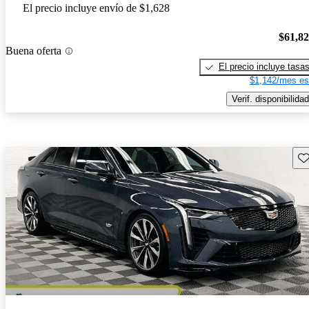
El precio incluye envío de $1,628
$61,8
Buena oferta
El precio incluye tasa
$1,142/mes es
Verif. disponibilidad
Gu