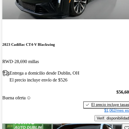
2023 Cadillac CT4-V Blackwing
RWD
28,690 millas
Entrega a domicilio desde Dublin, OH
El precio incluye envío de $526
$56,6
Buena oferta
El precio incluye tasa
$1,062/mes es
Verif. disponibilidad
Gu