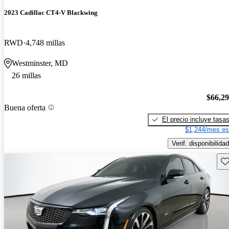
2023 Cadillac CT4-V Blackwing
RWD
4,748 millas
Westminster, MD
26 millas
$66,2
Buena oferta
El precio incluye tasa
$1,244/mes es
Verif. disponibilidad
Gu