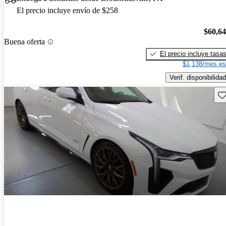
El precio incluye envío de $258
$60,6
Buena oferta
El precio incluye tasa
$1,138/mes es
Verif. disponibilidad
Gu