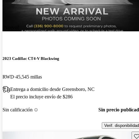
¡Nuevo!
2023 Cadillac CT4-V Blackwing
RWD
45,545 millas
Entrega a domicilio desde Greensboro, NC
El precio incluye envío de $286
Sin calificación
Sin precio publica
Verif. disponibilidad
Gu