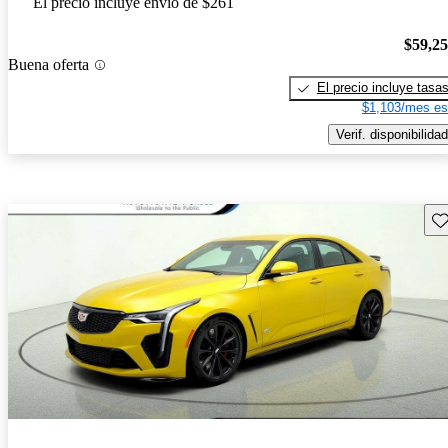
El precio incluye envío de $261
$59,2
Buena oferta
El precio incluye tasa
$1,103/mes es
Verif. disponibilidad
Gu