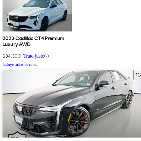
2023 Cadillac CT4 Premium
Luxury AWD
$34,300
Trato justo
Incluye tarifas de conc.
Gu