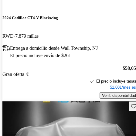
2024 Cadillac CT4-V Blackwing
RWD
7,879 millas
Entrega a domicilio desde Wall Township, NJ
El precio incluye envío de $261
$58,0
Gran oferta
El precio incluye tasa
$1,081/mes es
Verif. disponibilidad
Gu