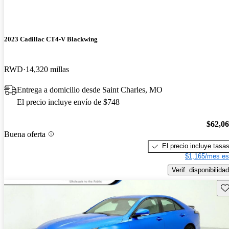
2023 Cadillac CT4-V Blackwing
RWD
14,320 millas
Entrega a domicilio desde Saint Charles, MO
El precio incluye envío de $748
$62,0
Buena oferta
El precio incluye tasa
$1,165/mes es
Verif. disponibilidad
Gu