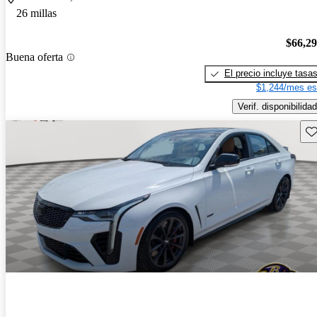
26 millas
$66,2
Buena oferta
El precio incluye tasa
$1,244/mes es
Verif. disponibilidad
Gu