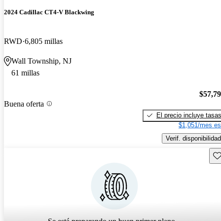
2024 Cadillac CT4-V Blackwing
RWD
6,805 millas
Wall Township, NJ
61 millas
$57,7
Buena oferta
El precio incluye tasa
$1,051/mes es
Verif. disponibilidad
Gu