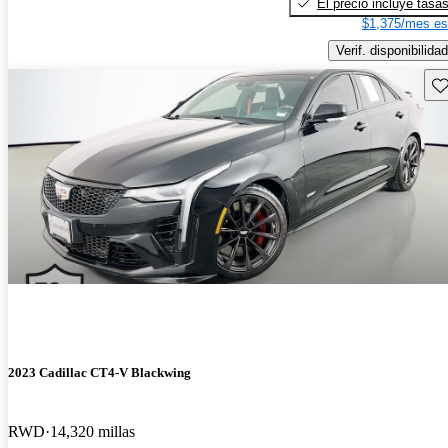
El precio incluye tasa
$1,375/mes es
Verif. disponibilidad
Gu
2023 Cadillac CT4-V Blackwing
RWD
14,320 millas