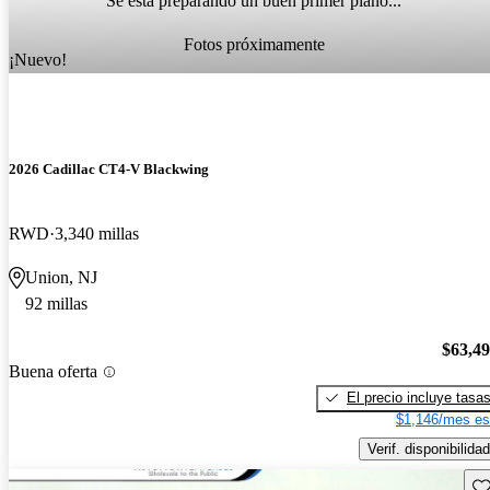
Se está preparando un buen primer plano...
Fotos próximamente
¡Nuevo!
2026 Cadillac CT4-V Blackwing
RWD
3,340 millas
Union, NJ
92 millas
$63,4
Buena oferta
El precio incluye tasa
$1,146/mes es
Verif. disponibilidad
Gu