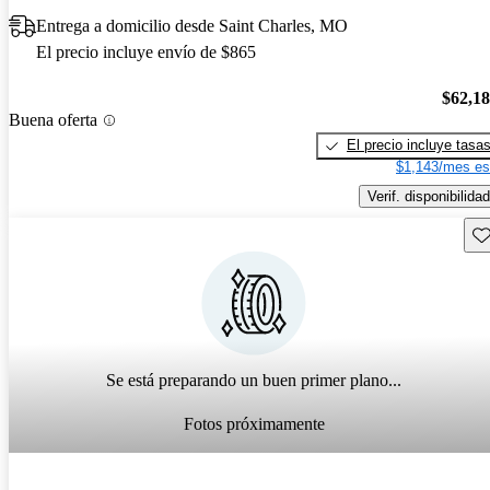
Entrega a domicilio desde Saint Charles, MO
El precio incluye envío de $865
$62,1
Buena oferta
El precio incluye tasa
$1,143/mes es
Verif. disponibilidad
Gu
Se está preparando un buen primer plano...
Fotos próximamente