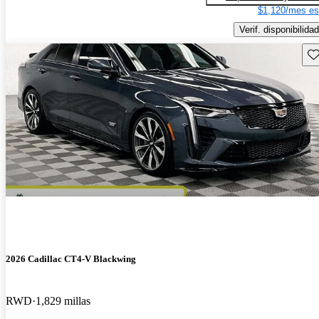
$1,120/mes es
Verif. disponibilidad
Gu
2026 Cadillac CT4-V Blackwing
RWD
1,829 millas