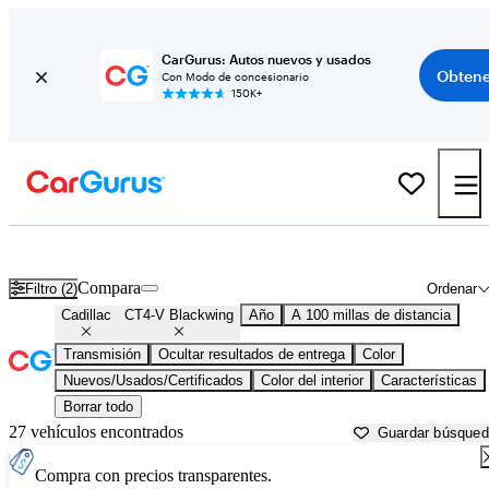
CarGurus: Autos nuevos y usados
Obtene
Con Modo de concesionario
150K+
Cadillac CT4-V Blackwing usados en venta cerca de
Atlantic City, N
Compara
Filtro (2)
Ordenar
Cadillac
CT4-V Blackwing
Año
A 100 millas de distancia
Transmisión
Ocultar resultados de entrega
Color
Nuevos/Usados/Certificados
Color del interior
Características
Borrar todo
27 vehículos encontrados
Guardar búsque
Compra con precios transparentes.