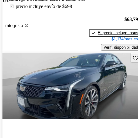
El precio incluye envío de $698
$63,7
Trato justo
El precio incluye tasa
$1,174/mes es
Verif. disponibilidad
Gu