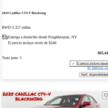
2024 Cadillac CT4-V Blackwing
RWD
5,327 millas
Entrega a domicilio desde Poughkeepsie, NY
El precio incluye envío de $246
$65,4
Trato justo
El precio incluye tasa
$1,194/mes es
Verif. disponibilidad
Gu