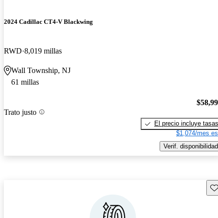
2024 Cadillac CT4-V Blackwing
RWD
8,019 millas
Wall Township, NJ
61 millas
$58,9
Trato justo
El precio incluye tasa
$1,074/mes es
Verif. disponibilidad
Gu