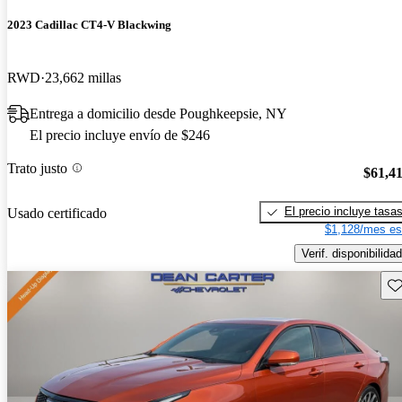
2023 Cadillac CT4-V Blackwing
RWD
23,662 millas
Entrega a domicilio desde Poughkeepsie, NY
El precio incluye envío de $246
Trato justo
$61,4
El precio incluye tasa
Usado certificado
$1,128/mes es
Verif. disponibilidad
Gu