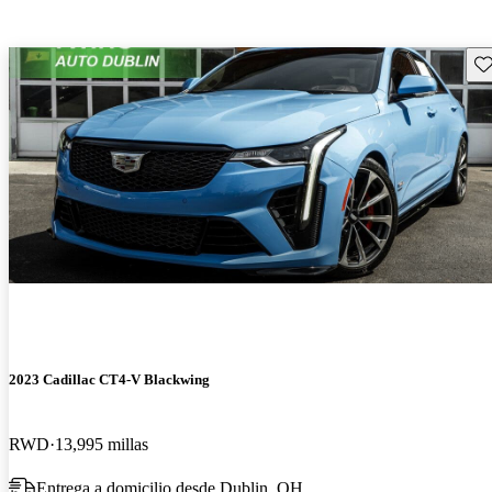
Gu
2023 Cadillac CT4-V Blackwing
RWD
13,995 millas
Entrega a domicilio desde Dublin, OH