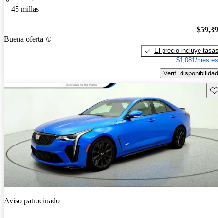
45 millas
$59,3
Buena oferta
El precio incluye tasa
$1,081/mes es
Verif. disponibilidad
Gu
Aviso patrocinado