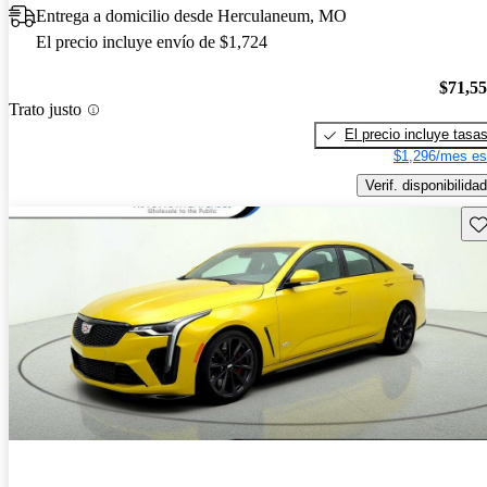
Entrega a domicilio desde Herculaneum, MO
El precio incluye envío de $1,724
$71,5
Trato justo
El precio incluye tasa
$1,296/mes es
Verif. disponibilidad
Gu