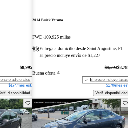
2014 Buick Verano
FWD
109,925 millas
Entrega a domicilio desde Saint Augustine, FL
El precio incluye envío de $1,227
$8,995
$9,293
$8,78
Buena oferta
onario adicionales
El precio incluye tasas
$174/mes est.
$170/mes est
erif. disponibilidad
Verif. disponibilidad
Guarda este Aviso
Gu