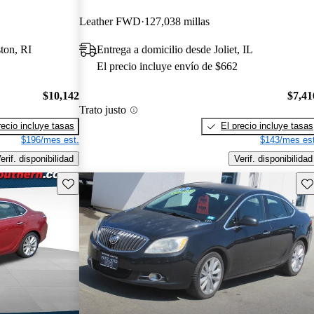
Leather FWD
127,038 millas
ton, RI
Entrega a domicilio desde Joliet, IL
El precio incluye envío de $662
$10,142
$7,41
Trato justo
recio incluye tasas
El precio incluye tasas
$196/mes est.
$143/mes est
erif. disponibilidad
Verif. disponibilidad
Guarda este Aviso
Gu