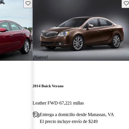
Guarda este Aviso
Gu
¡Nuevo!
2014 Buick Verano
Leather FWD
67,221 millas
Entrega a domicilio desde Manassas, VA
El precio incluye envío de $249