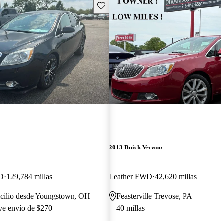
Guarda este Aviso
2013 Buick Verano
WD
129,784 millas
Leather FWD
42,620 millas
icilio desde Youngstown, OH
Feasterville Trevose, PA
uye envío de $270
40 millas