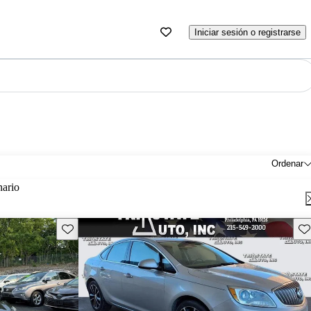
Iniciar sesión o registrarse
Ordenar
nario
Guarda este Aviso
Gu