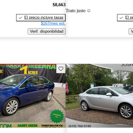
$8,663
Trato justo
El precio incluye tasas
El p
$167/mes est.
Verif. disponibilidad
V
Guarda este Aviso