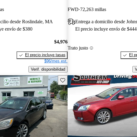
as
FWD
72,263 millas
cilio desde Roslindale, MA
Entrega a domicilio desde Johns
uye envío de $380
El precio incluye envío de $444
$4,976
Trato justo
El precio incluye tasas
El p
$96/mes est.
Verif. disponibilidad
V
Guarda este Aviso