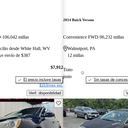
2014 Buick Verano
D
106,042 millas
Convenience FWD
96,232 millas
cilio desde White Hall, WV
Walnutport, PA
uye envío de $387
12 millas
$7,912
Trato
justo
El precio incluye tasas
Sin tasas de concesi
$153/mes est.
Verif. disponibilidad
V
Guarda este Aviso