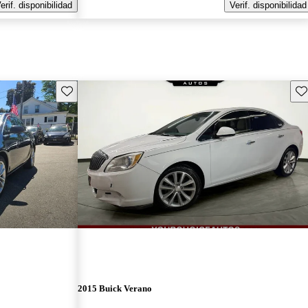
erif. disponibilidad
Verif. disponibilidad
Guarda este Aviso
Gu
2015 Buick Verano