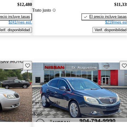
$12,480
$11,33
Trato justo
recio incluye tasas
El precio incluye tasas
$241/mes est.
$219/mes est
erif. disponibilidad
Verif. disponibilidad
Guarda este Aviso
Gu
Precio reducido
-$505