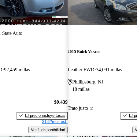
i-State Auto
2015 Buick Verano
WD
92,459 millas
Leather FWD
34,091 millas
A
Phillipsburg, NJ
18 millas
$9,439
Trato justo
El precio incluye tasas
El p
$182/mes est.
Verif. disponibilidad
V