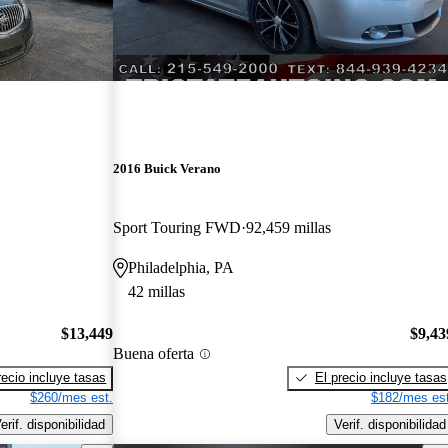
2016 Buick Verano
Sport Touring FWD
92,459 millas
Philadelphia, PA
42 millas
$13,449
$9,43
Buena oferta
recio incluye tasas
El precio incluye tasas
$260/mes est.
$182/mes est
erif. disponibilidad
Verif. disponibilidad