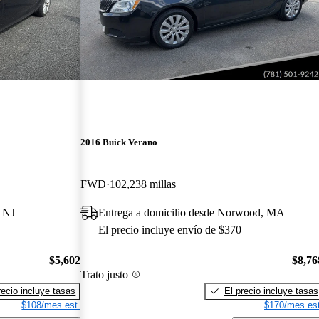
2016 Buick Verano
FWD
102,238 millas
, NJ
Entrega a domicilio desde Norwood, MA
El precio incluye envío de $370
$5,602
$8,76
Trato justo
recio incluye tasas
El precio incluye tasas
$108/mes est.
$170/mes est