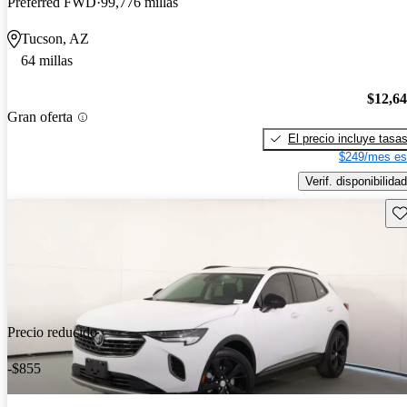
Preferred FWD
99,776 millas
Tucson, AZ
64 millas
$12,6
Gran oferta
El precio incluye tasa
$249/mes es
Verif. disponibilidad
Gu
Precio reducido
-$855