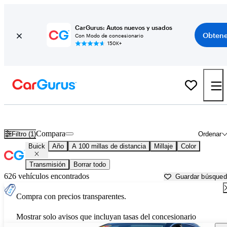
CarGurus: Autos nuevos y usados
Obtene
Con Modo de concesionario
150K+
Autos Buick usados en venta cerca de
Sierra Vista, AZ
Compara
Filtro (1)
Ordenar
Buick
Año
A 100 millas de distancia
Millaje
Color
Transmisión
Borrar todo
626 vehículos encontrados
Guardar búsque
Compra con precios transparentes.
Mostrar solo avisos que incluyan tasas del concesionario