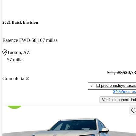
2021 Buick Envision
Essence FWD
58,107 millas
Tucson, AZ
57 millas
$21,588
$20,7
Gran oferta
El precio incluye tasa
$405/mes es
Verif. disponibilidad
Gu