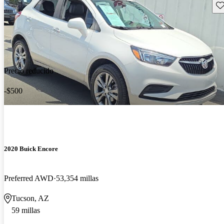
Gu
Precio reducido
-$500
2020 Buick Encore
Preferred AWD
53,354 millas
Tucson, AZ
59 millas