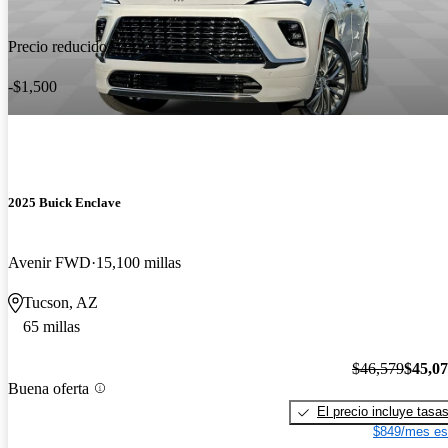
Precio reducido
-$1,500
2025 Buick Enclave
Avenir FWD
15,100 millas
Tucson, AZ
65 millas
$46,579
$45,0
Buena oferta
El precio incluye tasa
$849/mes es