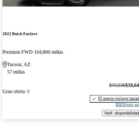
2022 Buick Enclave
Premium FWD
104,800 millas
Tucson, AZ
57 millas
$19,036
$18,6
Gran oferta
El precio incluye tasa
$363/mes es
Verif. disponibilidad