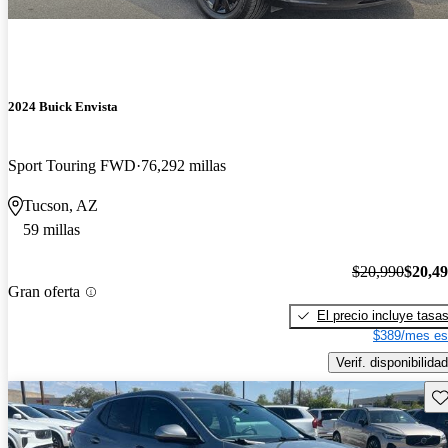
2024 Buick Envista
Sport Touring FWD
76,292 millas
Tucson, AZ
59 millas
$20,990
$20,4
Gran oferta
El precio incluye tasa
$389/mes es
Verif. disponibilidad
Gu