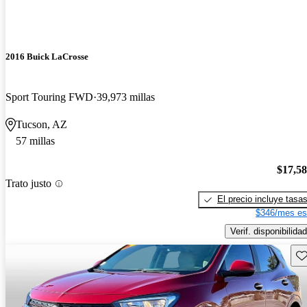
2016 Buick LaCrosse
Sport Touring FWD
39,973 millas
Tucson, AZ
57 millas
$17,5
Trato justo
El precio incluye tasa
$346/mes es
Verif. disponibilidad
Gu