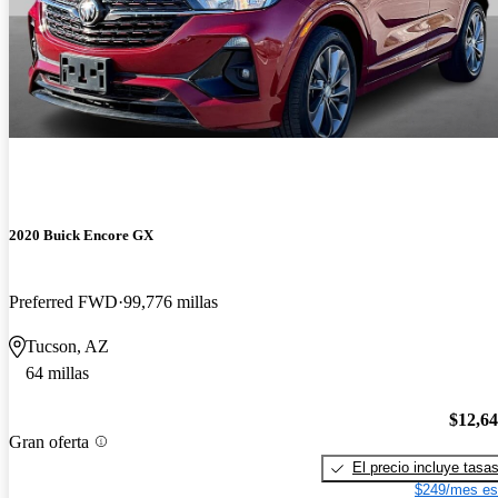
2020 Buick Encore GX
Preferred FWD
99,776 millas
Tucson, AZ
64 millas
$12,6
Gran oferta
El precio incluye tasa
$249/mes es