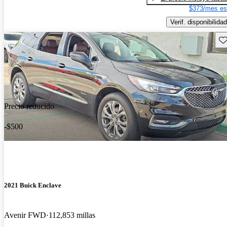
$373/mes es
Verif. disponibilidad
Gu
Precio reducido
-$500
2021 Buick Enclave
Avenir FWD
112,853 millas