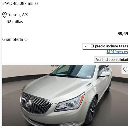
FWD
85,087 millas
Tucson, AZ
62 millas
$9,6
Gran oferta
El precio incluye tasa
$191/mes es
Verif. disponibilidad
Gu