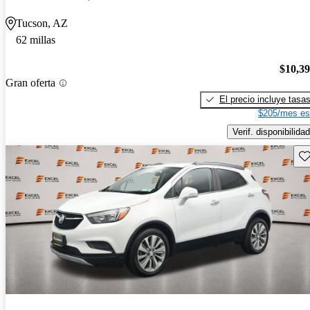
Tucson, AZ
62 millas
$10,3
Gran oferta
El precio incluye tasa
$205/mes es
Verif. disponibilidad
Gu