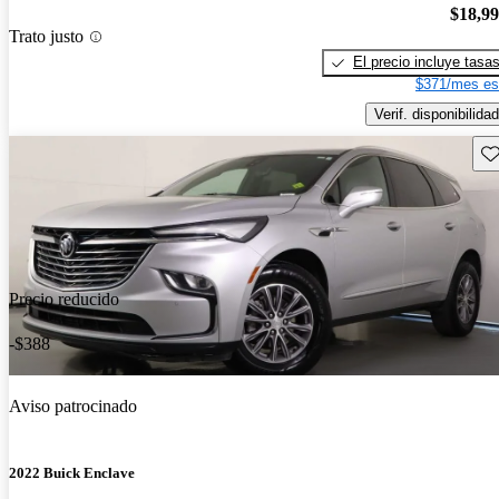
$18,9
Trato justo
El precio incluye tasa
$371/mes es
Verif. disponibilidad
Gu
Precio reducido
-$388
Aviso patrocinado
2022 Buick Enclave