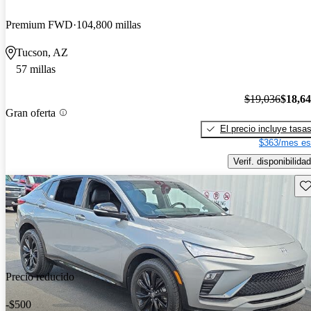
Premium FWD
104,800 millas
Tucson, AZ
57 millas
$19,036
$18,6
Gran oferta
El precio incluye tasa
$363/mes es
Verif. disponibilidad
Gu
Precio reducido
-$500