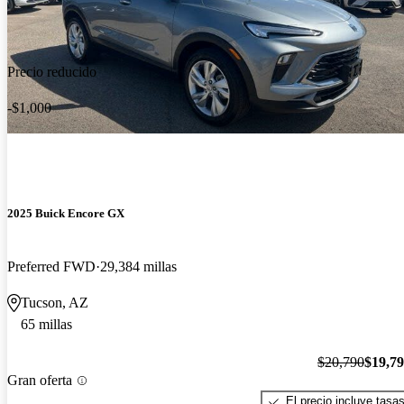
Precio reducido
-$1,000
2025 Buick Encore GX
Preferred FWD
29,384 millas
Tucson, AZ
65 millas
$20,790
$19,7
Gran oferta
El precio incluye tasa