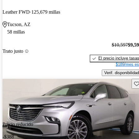
Leather FWD
125,679 millas
Tucson, AZ
58 millas
$10,597
$9,5
Trato justo
El precio incluye tasa
$189/mes es
Verif. disponibilidad
Gu
Precio reducido
-$388