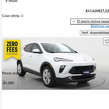
8 millas
$17,620
$17,1
Gran oferta
El precio incluye tasa
$410/mes es
Verif. disponibilidad
Gu
Precio reducido
-$1,000