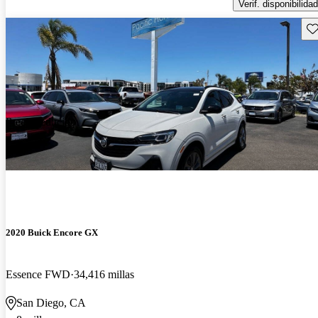
Verif. disponibilidad
Gu
Precio reducido
-$500
2020 Buick Encore GX
Essence FWD
34,416 millas
San Diego, CA