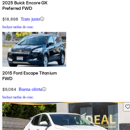
2025 Buick Encore GX
Preferred FWD
$18,898
Trato justo
Incluye tarifas de conc.
2015 Ford Escape Titanium
FWD
$9,084
Buena oferta
Incluye tarifas de conc.
Gu