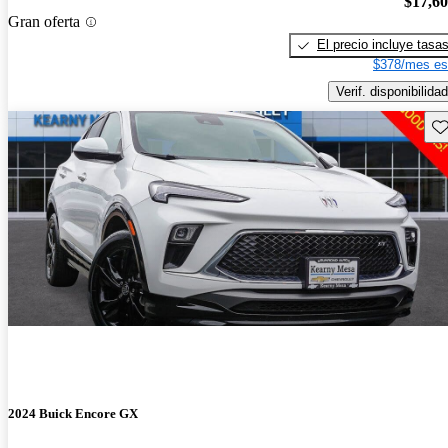
$17,6
Gran oferta
El precio incluye tasa
$378/mes es
Verif. disponibilidad
Gu
2024 Buick Encore GX