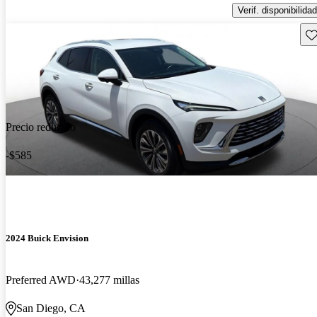
Verif. disponibilidad
Gu
Precio reducido
-$585
2024 Buick Envision
Preferred AWD
43,277 millas
San Diego, CA