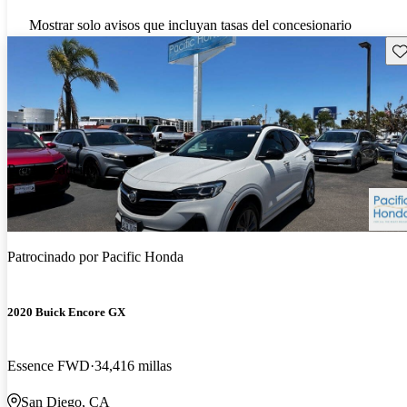
Mostrar solo avisos que incluyan tasas del concesionario
Gu
Precio reducido
-$500
Patrocinado por
Pacific Honda
2020 Buick Encore GX
Essence FWD
34,416 millas
San Diego, CA