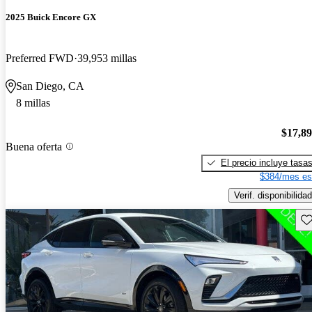
2025 Buick Encore GX
Preferred FWD
39,953 millas
San Diego, CA
8 millas
$17,8
Buena oferta
El precio incluye tasa
$384/mes es
Verif. disponibilidad
Gu