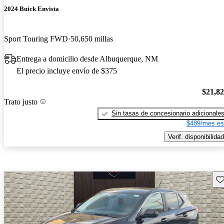
2024 Buick Envista
Sport Touring FWD
50,650 millas
Entrega a domicilio desde Albuquerque, NM
El precio incluye envío de $375
$21,8
Trato justo
Sin tasas de concesionario adicionale
$489/mes es
Verif. disponibilidad
Gu