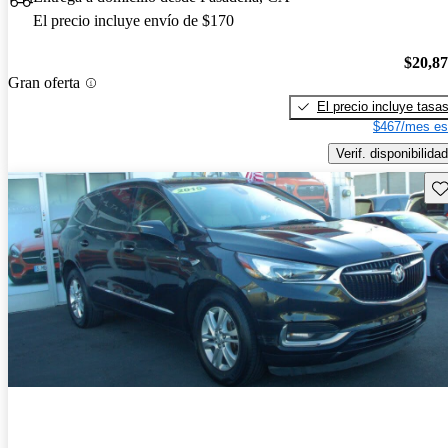
El precio incluye envío de $170
$20,8
Gran oferta
El precio incluye tasa
$467/mes es
Verif. disponibilidad
Gu