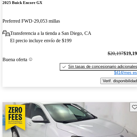
2025 Buick Encore GX
Preferred FWD
29,053 millas
Transferencia a la tienda a San Diego, CA
El precio incluye envío de $199
$20,197
$19,1
Buena oferta
Sin tasas de concesionario adicionale
$414/mes es
Verif. disponibilidad
Gu