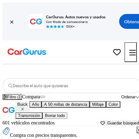
CarGurus: Autos nuevos y usados
Obtene
Con Modo de concesionario
150K+
Autos Buick usados en venta cerca de
San Diego, CA
Describe el auto que quisieras
Compara
Filtro (1)
Ordenar
Buick
Año
A 50 millas de distancia
Millaje
Color
Transmisión
Borrar todo
601 vehículos encontrados
Guardar búsque
Compra con precios transparentes.