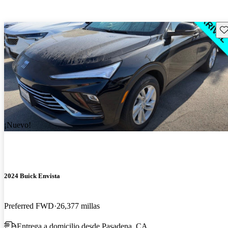
Gu
¡Nuevo!
2024 Buick Envista
Preferred FWD
26,377 millas
Entrega a domicilio desde Pasadena, CA