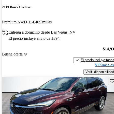
2019 Buick Enclave
Premium AWD
114,405 millas
Entrega a domicilio desde Las Vegas, NV
El precio incluye envío de $394
$14,9
Buena oferta
El precio incluye tasa
$355/mes es
Verif. disponibilidad
Gu