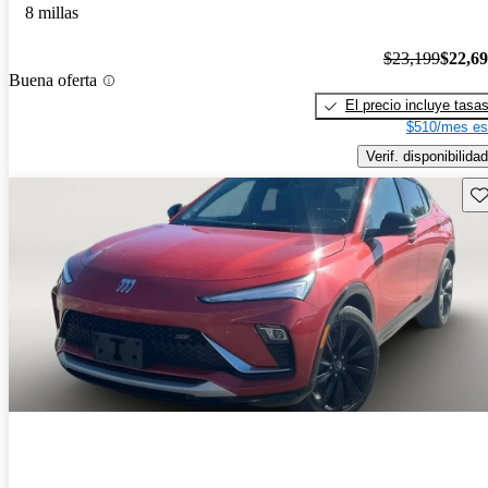
8 millas
$23,199
$22,6
Buena oferta
El precio incluye tasa
$510/mes es
Verif. disponibilidad
Gu