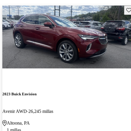
Gu
2023 Buick Envision
Avenir AWD
26,245 millas
Altoona, PA
1 millas