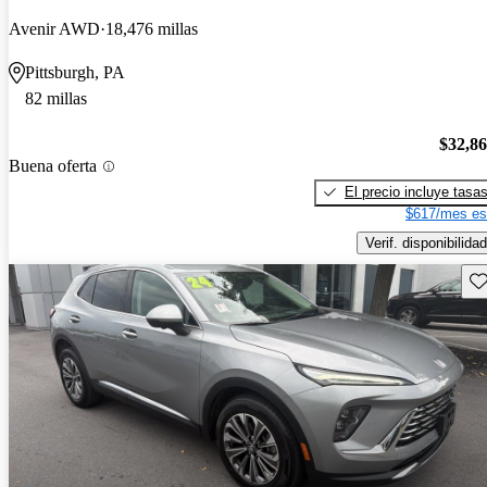
Avenir AWD
18,476 millas
Pittsburgh, PA
82 millas
$32,8
Buena oferta
El precio incluye tasa
$617/mes es
Verif. disponibilidad
Gu