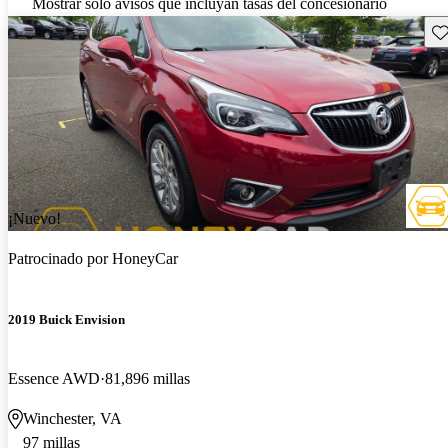
Mostrar solo avisos que incluyan tasas del concesionario
Gu
¡Nuevo!
Patrocinado por
HoneyCar
2019 Buick Envision
Essence AWD
81,896 millas
Winchester, VA
97 millas