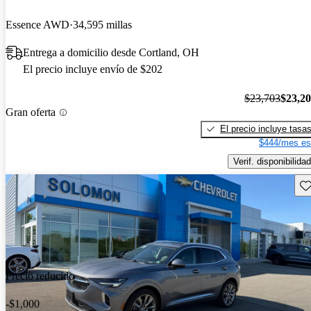
Essence AWD
34,595 millas
Entrega a domicilio desde Cortland, OH
El precio incluye envío de $202
$23,703
$23,2
Gran oferta
El precio incluye tasa
$444/mes es
Verif. disponibilidad
Gu
Precio reducido
-$1,000