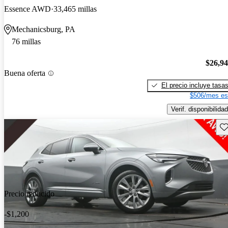
Essence AWD
33,465 millas
Mechanicsburg, PA
76 millas
$26,9
Buena oferta
El precio incluye tasa
$506/mes es
Verif. disponibilidad
Gu
Precio reducido
-$1,200