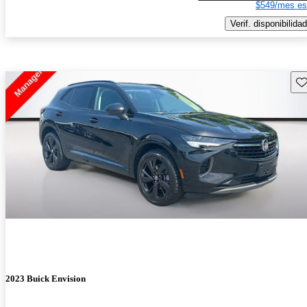
$549/mes es
Verif. disponibilidad
Gu
2023 Buick Envision