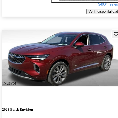
$400/mes es
Verif. disponibilidad
Gu
¡Nuevo!
2023 Buick Envision