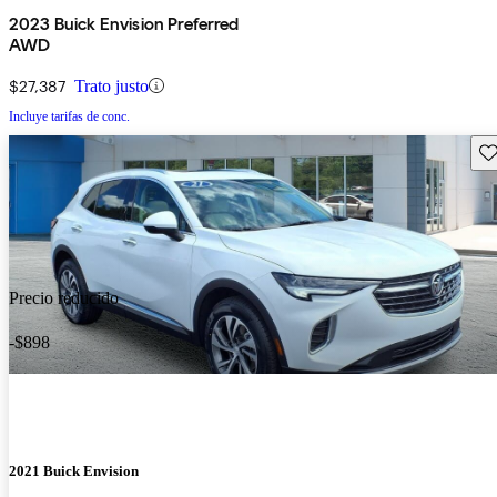
2023 Buick Envision Preferred
AWD
$27,387
Trato justo
Incluye tarifas de conc.
Gu
Precio reducido
-$898
2021 Buick Envision