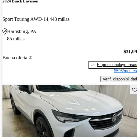
2024 Buick Envision
Sport Touring AWD
14,448 millas
Harrisburg, PA
85 millas
$31,9
Buena oferta
El precio incluye tasa
$596/mes es
Verif. disponibilidad
Gu