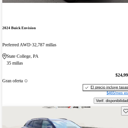
2024 Buick Envision
Preferred AWD
32,787 millas
State College, PA
35 millas
$24,9
Gran oferta
El precio incluye tasa
$465/mes es
Verif. disponibilidad
Gu