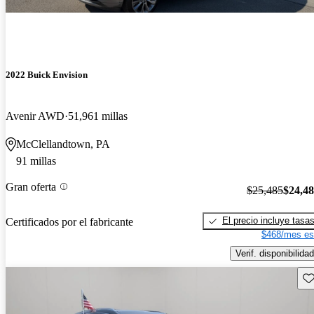
2022 Buick Envision
Avenir AWD
51,961 millas
McClellandtown, PA
91 millas
Gran oferta
$25,485
$24,4
El precio incluye tasa
Certificados por el fabricante
$468/mes es
Verif. disponibilidad
Gu