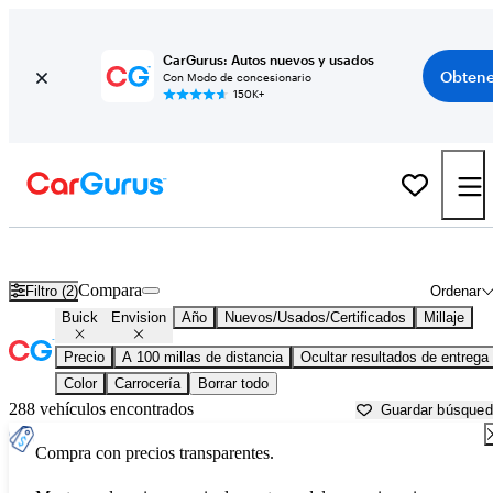
CarGurus: Autos nuevos y usados
Obtene
Con Modo de concesionario
150K+
Buick Envision usados en venta cerca de
Altoona, PA
Compara
Filtro (2)
Ordenar
Buick
Envision
Año
Nuevos/Usados/Certificados
Millaje
Precio
A 100 millas de distancia
Ocultar resultados de entrega
Color
Carrocería
Borrar todo
288 vehículos encontrados
Guardar búsque
Compra con precios transparentes.