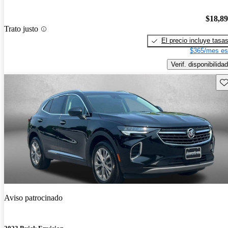
$18,8
Trato justo
El precio incluye tasa
$365/mes es
Verif. disponibilidad
Gu
Aviso patrocinado