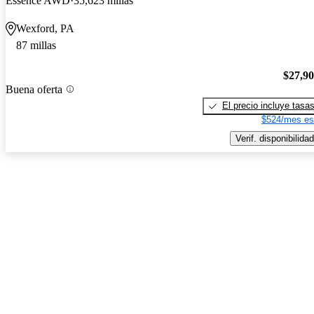
Essence AWD
35,623 millas
Wexford, PA
87 millas
$27,9
Buena oferta
El precio incluye tasa
$524/mes es
Verif. disponibilidad