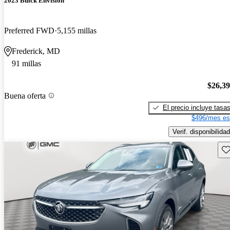
2023 Buick Envision
Preferred FWD
5,155 millas
Frederick, MD
91 millas
$26,3
Buena oferta
El precio incluye tasa
$496/mes es
Verif. disponibilidad
Gu