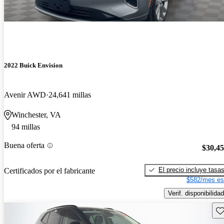
2022 Buick Envision
Avenir AWD
24,641 millas
Winchester, VA
94 millas
Buena oferta
$30,4
El precio incluye tasa
Certificados por el fabricante
$582/mes es
Verif. disponibilidad
Gu