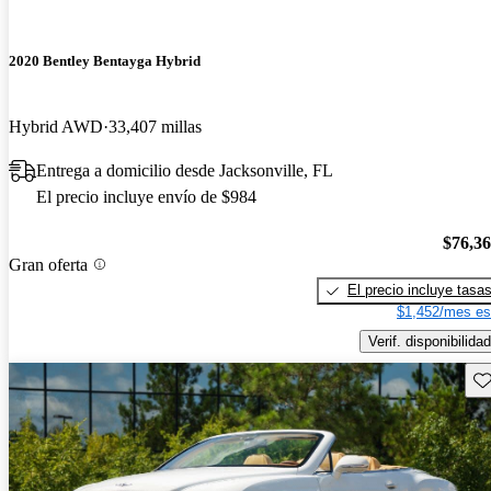
2020 Bentley Bentayga Hybrid
Hybrid AWD
33,407 millas
Entrega a domicilio desde Jacksonville, FL
El precio incluye envío de $984
$76,3
Gran oferta
El precio incluye tasa
$1,452/mes es
Verif. disponibilidad
Gu