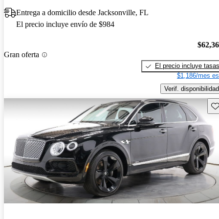
Entrega a domicilio desde Jacksonville, FL
El precio incluye envío de $984
$62,3
Gran oferta
El precio incluye tasa
$1,186/mes es
Verif. disponibilidad
Gu