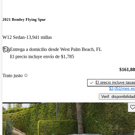
2021 Bentley Flying Spur
W12 Sedan
13,941 millas
Entrega a domicilio desde West Palm Beach, FL
El precio incluye envío de $1,785
$161,8
Trato justo
El precio incluye tasa
$3,051/mes es
Verif. disponibilidad
Gu