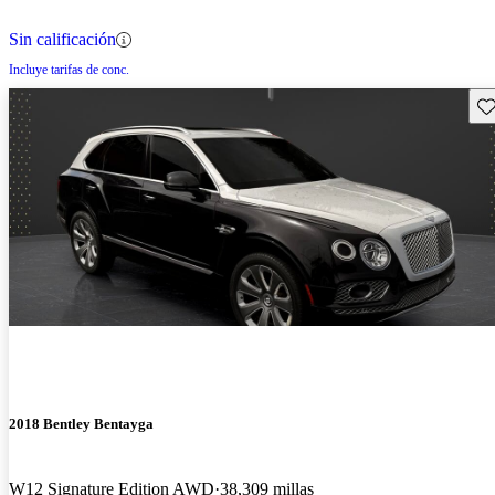
Sin calificación
Incluye tarifas de conc.
Gu
2018 Bentley Bentayga
W12 Signature Edition AWD
38,309 millas