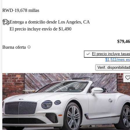
RWD
19,678 millas
Entrega a domicilio desde Los Angeles, CA
El precio incluye envío de $1,490
$79,4
Buena oferta
El precio incluye tasa
$1,511/mes es
Verif. disponibilidad
Gu