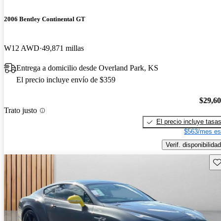
2006 Bentley Continental GT
W12 AWD
49,871 millas
Entrega a domicilio desde Overland Park, KS
El precio incluye envío de $359
$29,6
Trato justo
El precio incluye tasa
$563/mes es
Verif. disponibilidad
Gu