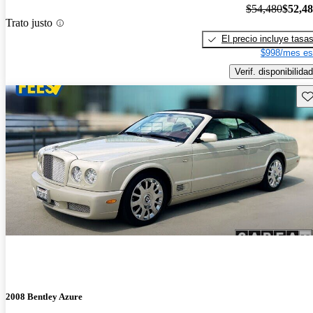
$54,480
$52,4
Trato justo
El precio incluye tasa
$998/mes es
Verif. disponibilidad
Gu
2008 Bentley Azure