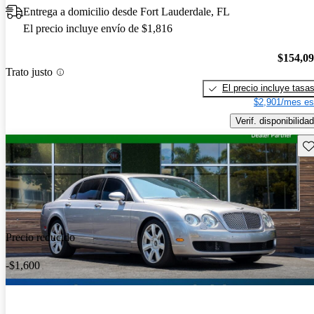
Entrega a domicilio desde Fort Lauderdale, FL
El precio incluye envío de $1,816
$154,0
Trato justo
El precio incluye tasa
$2,901/mes es
Verif. disponibilidad
Gu
Precio reducido
-$1,600