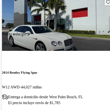
Gu
Precio reducido
-$3,195
2014 Bentley Flying Spur
W12 AWD
44,027 millas
Entrega a domicilio desde West Palm Beach, FL
El precio incluye envío de $1,785