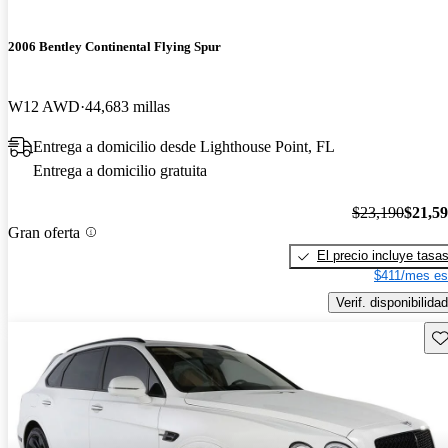
2006 Bentley Continental Flying Spur
W12 AWD
44,683 millas
Entrega a domicilio desde Lighthouse Point, FL
Entrega a domicilio gratuita
$23,190
$21,5
Gran oferta
El precio incluye tasa
$411/mes es
Verif. disponibilidad
Gu