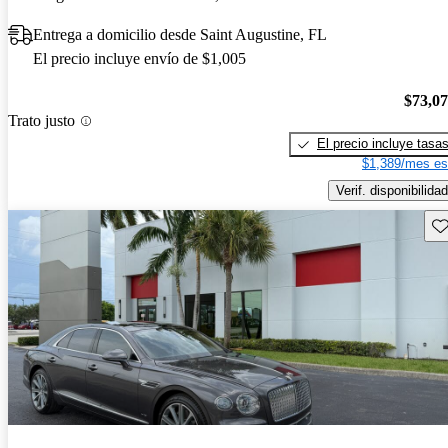
Entrega a domicilio desde Saint Augustine, FL
El precio incluye envío de $1,005
$73,0
Trato justo
El precio incluye tasa
$1,389/mes es
Verif. disponibilidad
Gu