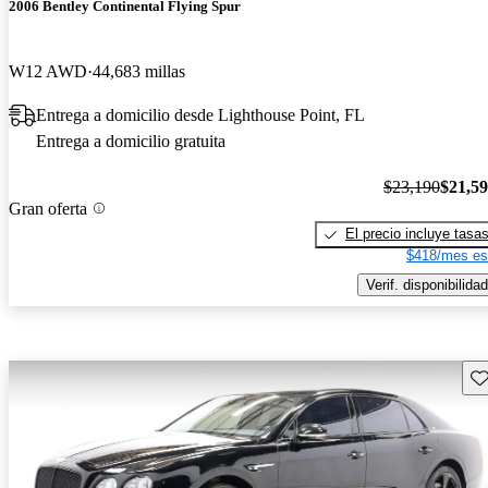
2006 Bentley Continental Flying Spur
W12 AWD
44,683 millas
Entrega a domicilio desde Lighthouse Point, FL
Entrega a domicilio gratuita
$23,190
$21,5
Gran oferta
El precio incluye tasa
$418/mes es
Verif. disponibilidad
Gu