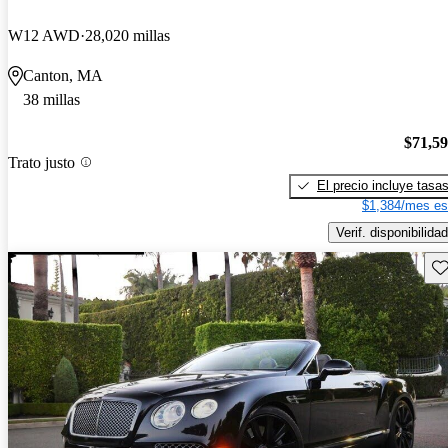
W12 AWD
28,020 millas
Canton, MA
38 millas
$71,5
Trato justo
El precio incluye tasa
$1,384/mes es
Verif. disponibilidad
Gu