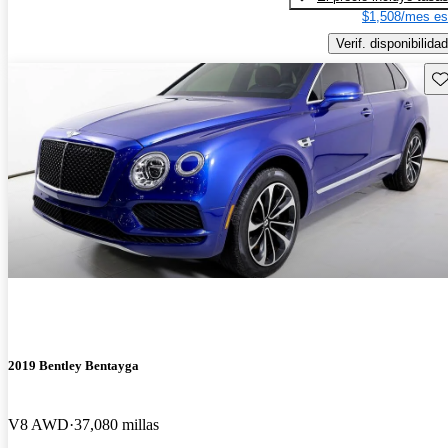
$1,508/mes es
Verif. disponibilidad
Gu
2019 Bentley Bentayga
V8 AWD
37,080 millas