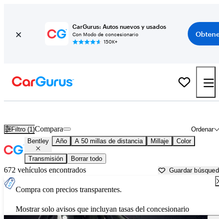
CarGurus: Autos nuevos y usados
Obtene
Con Modo de concesionario
150K+
Autos Bentley usados en venta cerca de
New Bedford, MA
Compara
Filtro (1)
Ordenar
Bentley
Año
A 50 millas de distancia
Millaje
Color
Transmisión
Borrar todo
672 vehículos encontrados
Guardar búsque
Compra con precios transparentes.
Mostrar solo avisos que incluyan tasas del concesionario