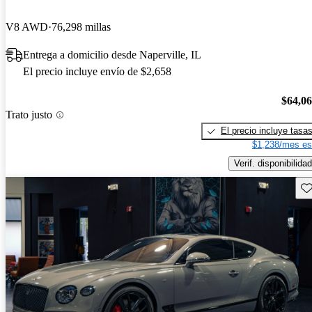
V8 AWD
76,298 millas
Entrega a domicilio desde Naperville, IL
El precio incluye envío de $2,658
$64,0
Trato justo
El precio incluye tasa
$1,238/mes es
Verif. disponibilidad
Gu