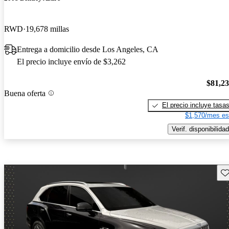
RWD
19,678 millas
Entrega a domicilio desde Los Angeles, CA
El precio incluye envío de $3,262
$81,2
Buena oferta
El precio incluye tasa
$1,570/mes es
Verif. disponibilidad
Gu