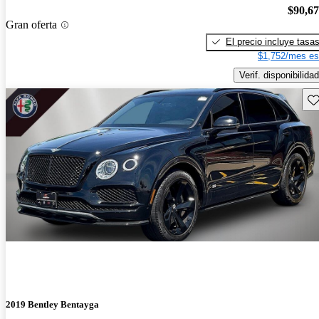
$90,6
Gran oferta
El precio incluye tasa
$1,752/mes es
Verif. disponibilidad
Gu
2019 Bentley Bentayga