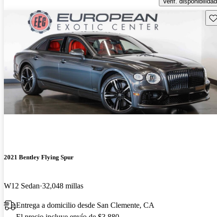
Verif. disponibilidad
Gu
2021 Bentley Flying Spur
W12 Sedan
32,048 millas
Entrega a domicilio desde San Clemente, CA
El precio incluye envío de $3,880