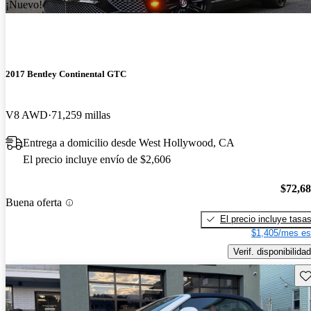
¡Nuevo!
2017 Bentley Continental GTC
V8 AWD
71,259 millas
Entrega a domicilio desde West Hollywood, CA
El precio incluye envío de $2,606
$72,6
Buena oferta
El precio incluye tasa
$1,405/mes es
Verif. disponibilidad
Gu