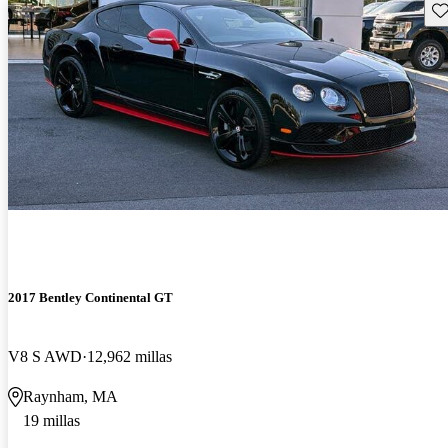
Gu
2017 Bentley Continental GT
V8 S AWD
12,962 millas
Raynham, MA
19 millas