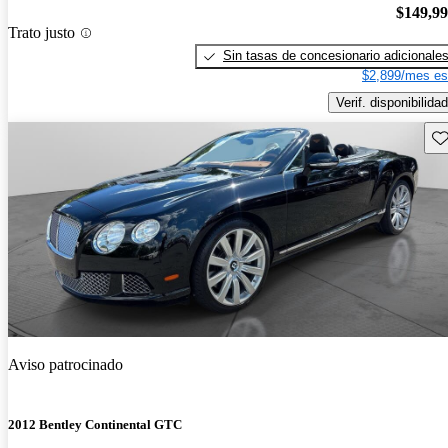
$149,9
Trato justo
Sin tasas de concesionario adicionale
$2,899/mes es
Verif. disponibilidad
Gu
Aviso patrocinado
2012 Bentley Continental GTC