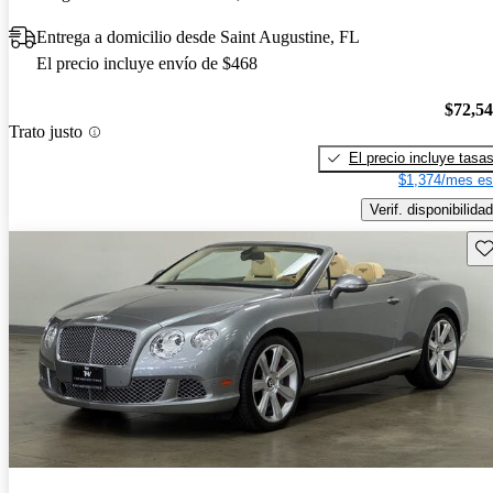
Entrega a domicilio desde Saint Augustine, FL
El precio incluye envío de $468
$72,5
Trato justo
El precio incluye tasa
$1,374/mes es
Verif. disponibilidad
Gu