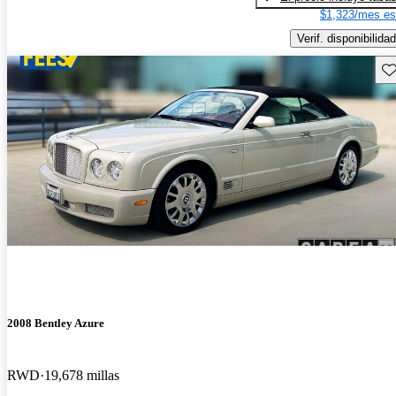
$1,323/mes es
Verif. disponibilidad
Gu
2008 Bentley Azure
RWD
19,678 millas