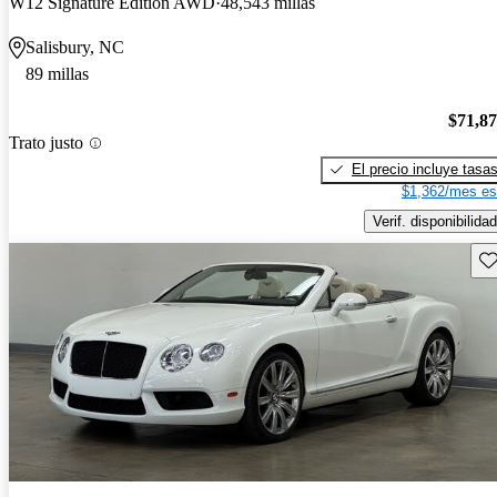
W12 Signature Edition AWD
48,543 millas
Salisbury, NC
89 millas
$71,8
Trato justo
El precio incluye tasa
$1,362/mes es
Verif. disponibilidad
Gu