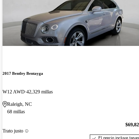
2017 Bentley Bentayga
W12 AWD
42,329 millas
Raleigh, NC
68 millas
$69,8
Trato justo
El precio incluye tasa