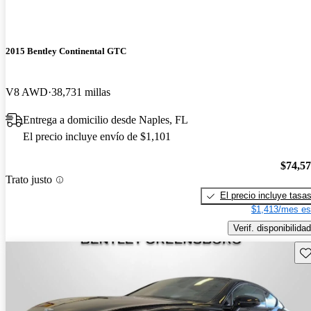
2015 Bentley Continental GTC
V8 AWD
38,731 millas
Entrega a domicilio desde Naples, FL
El precio incluye envío de $1,101
$74,5
Trato justo
El precio incluye tasa
$1,413/mes es
Verif. disponibilidad
Gu