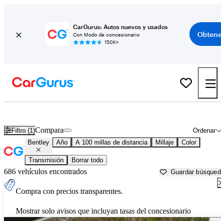
CarGurus: Autos nuevos y usados
Obtene
Con Modo de concesionario
150K+
Autos Bentley usados en venta cerca de
Danville, VA
Compara
Filtro (1)
Ordenar
Bentley
Año
A 100 millas de distancia
Millaje
Color
Transmisión
Borrar todo
686 vehículos encontrados
Guardar búsque
Compra con precios transparentes.
Mostrar solo avisos que incluyan tasas del concesionario