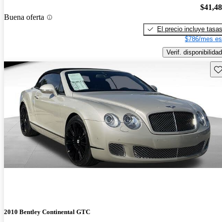
$41,4
Buena oferta
El precio incluye tasa
$786/mes es
Verif. disponibilidad
Gu
2010 Bentley Continental GTC