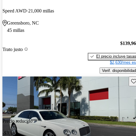
Speed AWD
21,000 millas
Greensboro, NC
45 millas
$139,9
Trato justo
El precio incluye tasa
$2,630/mes es
Verif. disponibilidad
Gu
Precio reducido
-$3,195