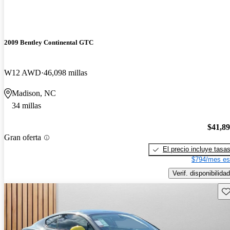
2009 Bentley Continental GTC
W12 AWD
46,098 millas
Madison, NC
34 millas
$41,8
Gran oferta
El precio incluye tasa
$794/mes es
Verif. disponibilidad
Gu