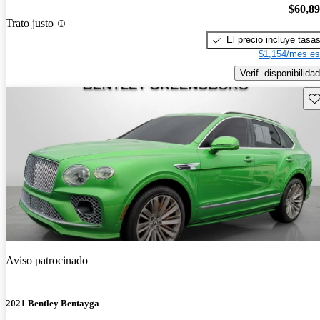
$60,8
Trato justo
El precio incluye tasa
$1,154/mes es
Verif. disponibilidad
Gu
Aviso patrocinado
2021 Bentley Bentayga