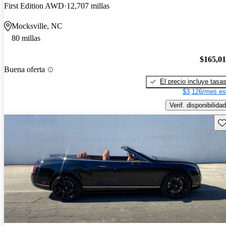
First Edition AWD
12,707 millas
Mocksville, NC
80 millas
$165,0
Buena oferta
El precio incluye tasa
$3,126/mes es
Verif. disponibilidad
Gu