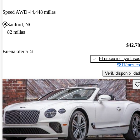
Speed AWD
44,448 millas
Sanford, NC
82 millas
$42,7
Buena oferta
El precio incluye tasa
$811/mes es
Verif. disponibilidad
Gu