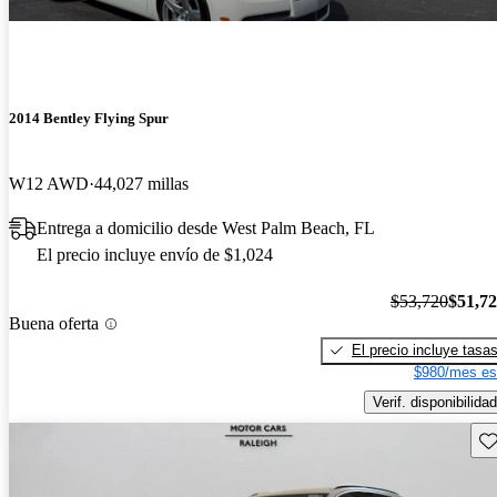
2014 Bentley Flying Spur
W12 AWD
44,027 millas
Entrega a domicilio desde West Palm Beach, FL
El precio incluye envío de $1,024
$53,720
$51,7
Buena oferta
El precio incluye tasa
$980/mes es
Verif. disponibilidad
Gu