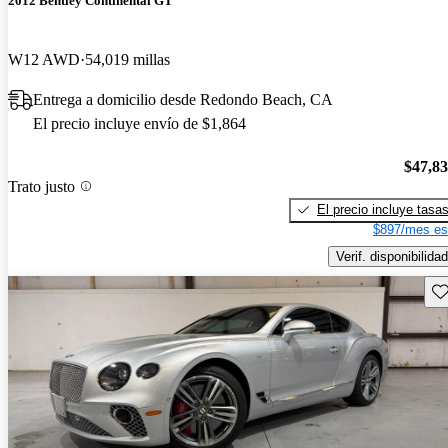
2012 Bentley Continental GT
W12 AWD
54,019 millas
Entrega a domicilio desde Redondo Beach, CA
El precio incluye envío de $1,864
$47,8
Trato justo
El precio incluye tasa
$897/mes es
Verif. disponibilidad
Gu