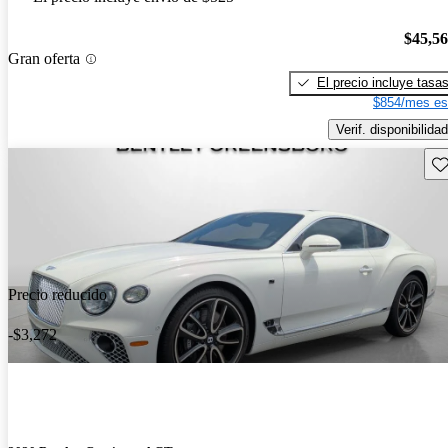
$45,5
Gran oferta
El precio incluye tasa
$854/mes es
Verif. disponibilidad
Gu
Precio reducido
-$3,272