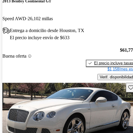
2013 Bentley Continental GT
Speed AWD
26,102 millas
Entrega a domicilio desde Houston, TX
El precio incluye envío de $633
$61,7
Buena oferta
El precio incluye tasa
$1,158/mes es
Verif. disponibilidad
Gu