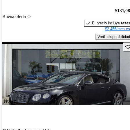
$131,0
Buena oferta
El precio incluye tasa
$2,456/mes es
Verif. disponibilidad
Gu
¡Nuevo!