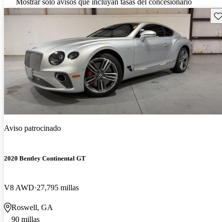
Mostrar solo avisos que incluyan tasas del concesionario
Gu
Aviso patrocinado
2020 Bentley Continental GT
V8 AWD
27,795 millas
Roswell, GA
90 millas