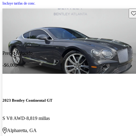
Incluye tarifas de conc.
Gu
Precio reducido
-$6,000
2023 Bentley Continental GT
S V8 AWD
8,819 millas
Alpharetta, GA