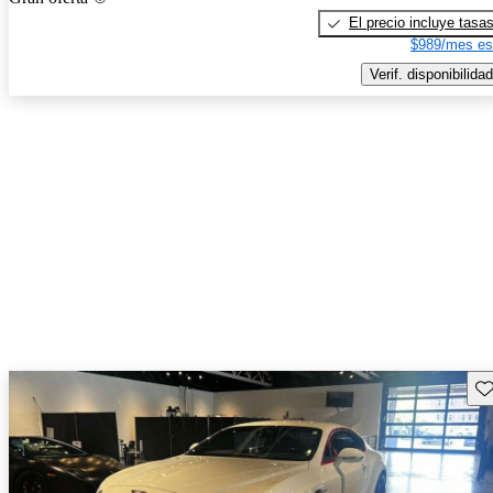
El precio incluye tasa
$989/mes es
Verif. disponibilidad
Gu