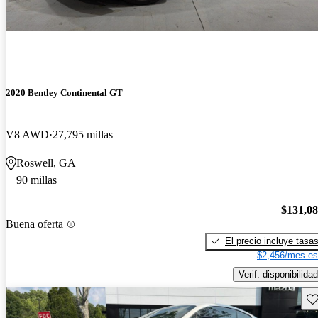
2020 Bentley Continental GT
V8 AWD
27,795 millas
Roswell, GA
90 millas
$131,0
Buena oferta
El precio incluye tasa
$2,456/mes es
Verif. disponibilidad
Gu