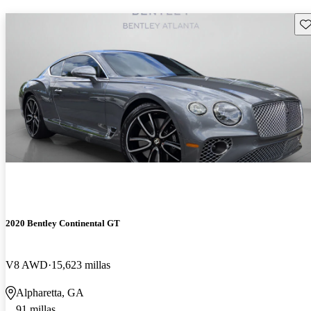
Gu
2020 Bentley Continental GT
V8 AWD
15,623 millas
Alpharetta, GA
91 millas