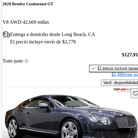
2020 Bentley Continental GT
V8 AWD
42,669 millas
Entrega a domicilio desde Long Beach, CA
El precio incluye envío de $2,778
$127,9
Trato justo
El precio incluye tasa
$2,396/mes es
Verif. disponibilidad
Gu