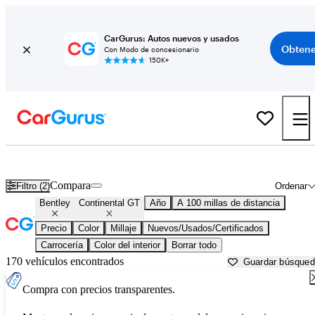
CarGurus: Autos nuevos y usados
Obtene
Con Modo de concesionario
150K+
Bentley Continental GT usados en venta cerca de
Anniston, AL
Compara
Filtro (2)
Ordenar
Bentley
Continental GT
Año
A 100 millas de distancia
Precio
Color
Millaje
Nuevos/Usados/Certificados
Carrocería
Color del interior
Borrar todo
170 vehículos encontrados
Guardar búsque
Compra con precios transparentes.