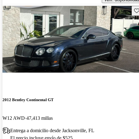
Gu
2012 Bentley Continental GT
W12 AWD
47,413 millas
Entrega a domicilio desde Jacksonville, FL
El precio incluye envío de $525