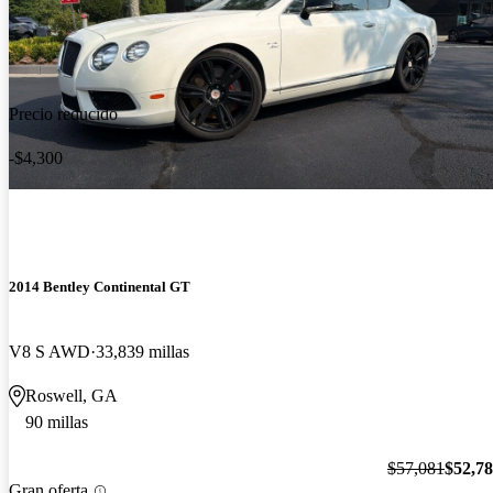
Precio reducido
-$4,300
2014 Bentley Continental GT
V8 S AWD
33,839 millas
Roswell, GA
90 millas
$57,081
$52,7
Gran oferta