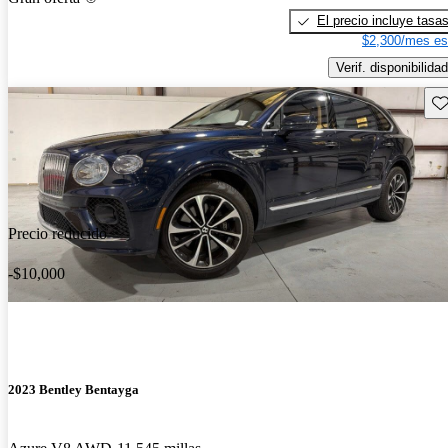
El precio incluye tasa
$2,300/mes es
Verif. disponibilidad
Gu
Precio reducido
-$10,000
2023 Bentley Bentayga