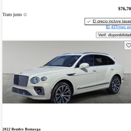
$76,7
Trato justo
El precio incluye tasa
$1,437/mes es
Verif. disponibilidad
Gu
2022 Bentley Bentayga