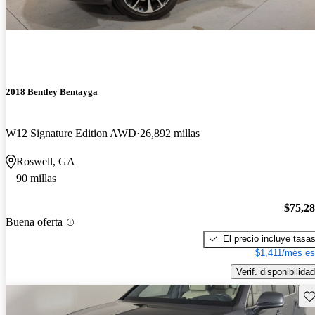
2018 Bentley Bentayga
W12 Signature Edition AWD
26,892 millas
Roswell, GA
90 millas
$75,2
Buena oferta
El precio incluye tasa
$1,411/mes es
Verif. disponibilidad
Gu