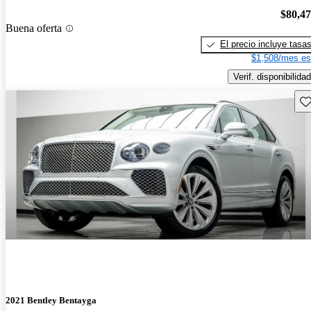
$80,4
Buena oferta
El precio incluye tasa
$1,508/mes es
Verif. disponibilidad
Gu
2021 Bentley Bentayga