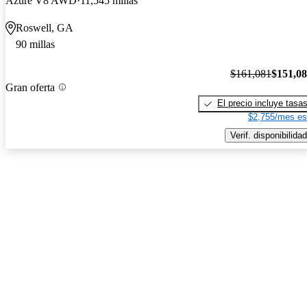
Azure V8 AWD
11,545 millas
Roswell, GA
90 millas
$161,081
$151,0
Gran oferta
El precio incluye tasa
$2,755/mes es
Verif. disponibilidad