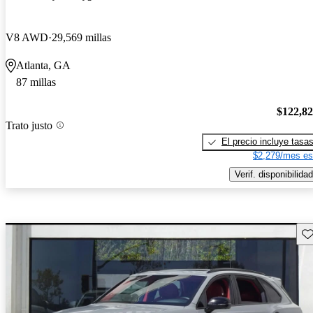
V8 AWD
29,569 millas
Atlanta, GA
87 millas
$122,8
Trato justo
El precio incluye tasa
$2,279/mes es
Verif. disponibilidad
Gu