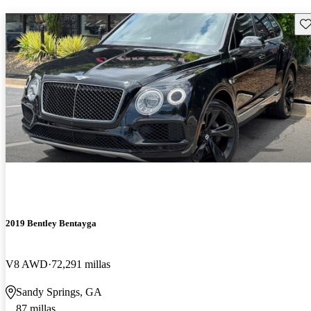
Gu
2019 Bentley Bentayga
V8 AWD
72,291 millas
Sandy Springs, GA
87 millas