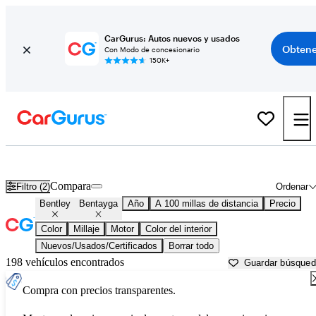
CarGurus: Autos nuevos y usados
Obtene
Con Modo de concesionario
150K+
Bentley Bentayga usados en venta cerca de
Anniston, AL
Compara
Filtro (2)
Ordenar
Bentley
Bentayga
Año
A 100 millas de distancia
Precio
Color
Millaje
Motor
Color del interior
Nuevos/Usados/Certificados
Borrar todo
198 vehículos encontrados
Guardar búsque
Compra con precios transparentes.