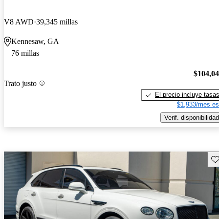
V8 AWD
39,345 millas
Kennesaw, GA
76 millas
$104,0
Trato justo
El precio incluye tasa
$1,933/mes es
Verif. disponibilidad
Gu