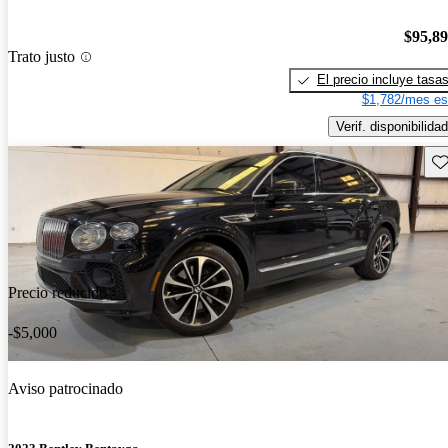
$95,8
Trato justo
El precio incluye tasa
$1,782/mes es
Verif. disponibilidad
Gu
Precio reducido
-$5,000
Aviso patrocinado