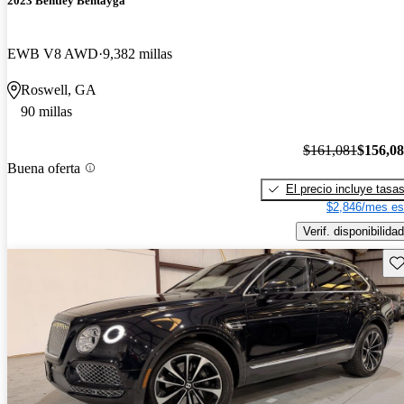
2023 Bentley Bentayga
EWB V8 AWD
9,382 millas
Roswell, GA
90 millas
$161,081
$156,0
Buena oferta
El precio incluye tasa
$2,846/mes es
Verif. disponibilidad
Gu