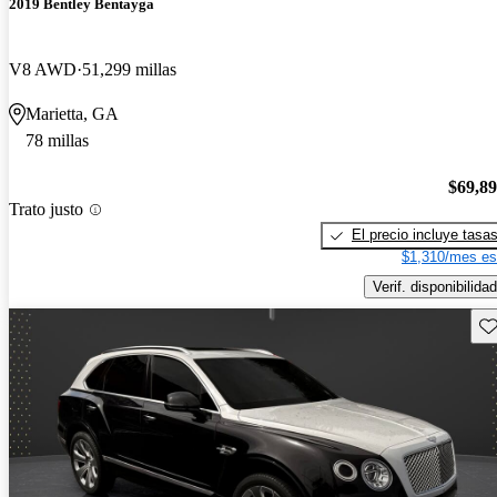
2019 Bentley Bentayga
V8 AWD
51,299 millas
Marietta, GA
78 millas
$69,8
Trato justo
El precio incluye tasa
$1,310/mes es
Verif. disponibilidad
Gu