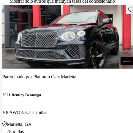
Mostrar solo avisos que incluyan tasas del concesionario
Gu
Patrocinado por
Platinum Cars Marietta
2021 Bentley Bentayga
V8 AWD
53,751 millas
Marietta, GA
78 millas