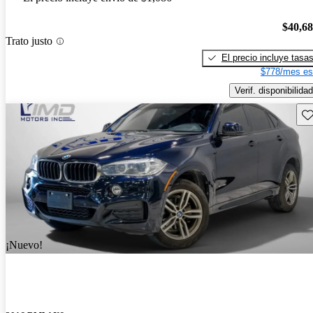
$40,6
Trato justo
El precio incluye tasa
$778/mes es
Verif. disponibilidad
Gu
¡Nuevo!