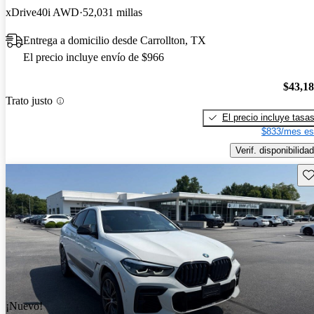
xDrive40i AWD
52,031 millas
Entrega a domicilio desde Carrollton, TX
El precio incluye envío de $966
$43,1
Trato justo
El precio incluye tasa
$833/mes es
Verif. disponibilidad
Gu
¡Nuevo!