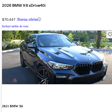
2026 BMW X6 xDrive40i
$70,447
Buena oferta
Incluye tarifas de conc.
Gu
2021 BMW X6