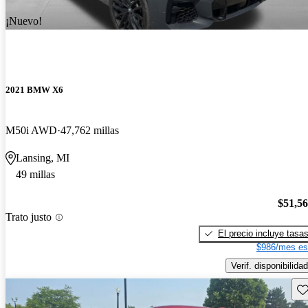
¡Nuevo!
2021 BMW X6
M50i AWD
47,762 millas
Lansing, MI
49 millas
$51,5
Trato justo
El precio incluye tasa
$986/mes es
Verif. disponibilidad
Gu