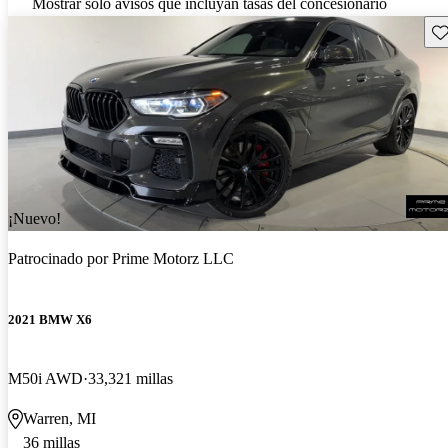
Mostrar solo avisos que incluyan tasas del concesionario
Gu
¡Nuevo!
Patrocinado por
Prime Motorz LLC
2021 BMW X6
M50i AWD
33,321 millas
Warren, MI
36 millas