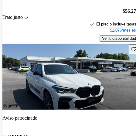
$56,2
Trato justo
El precio incluye tasa
$1,076/mes es
Verif. disponibilidad
Gu
¡Nuevo!
Aviso patrocinado