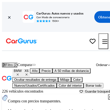
CarGurus: Autos nuevos y usados
Obtene
Con Modo de concesionario
150K+
BMW X6 usados en venta cerca de
Ann Arbor, MI
Compara
Filtro (2)
Ordenar
BMW
X6
Año
Precio
A 50 millas de distancia
Ocultar resultados de entrega
Millaje
Color
Nuevos/Usados/Certificados
Color del interior
Borrar todo
226 vehículos encontrados
Guardar búsque
Compra con precios transparentes.