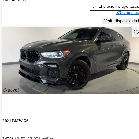
El precio incluye tasa
$256/mes es
Verif. disponibilidad
Gu
¡Nuevo!
2021 BMW X6