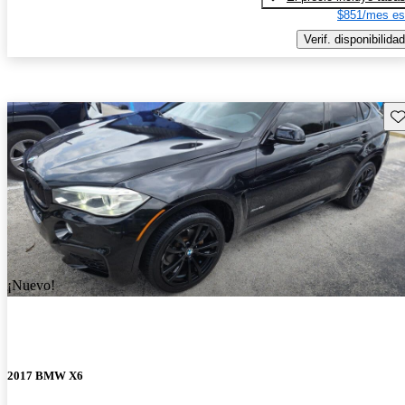
$851/mes es
Verif. disponibilidad
Gu
¡Nuevo!
2017 BMW X6