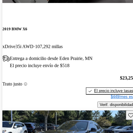
2019 BMW X6
xDrive35i AWD
107,292 millas
Entrega a domicilio desde Eden Prairie, MN
El precio incluye envío de $518
$23,2
Trato justo
El precio incluye tasa
$449/mes es
Verif. disponibilidad
Gu