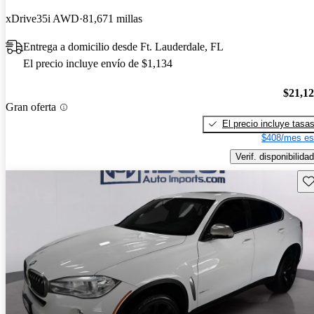
xDrive35i AWD
81,671 millas
Entrega a domicilio desde Ft. Lauderdale, FL
El precio incluye envío de $1,134
$21,1
Gran oferta
El precio incluye tasa
$408/mes es
Verif. disponibilidad
Gu