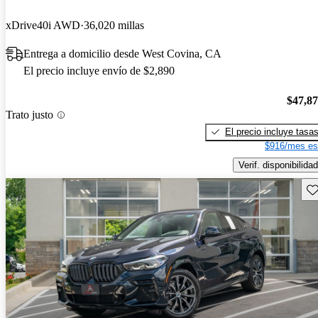
xDrive40i AWD
36,020 millas
Entrega a domicilio desde West Covina, CA
El precio incluye envío de $2,890
$47,8
Trato justo
El precio incluye tasa
$916/mes es
Verif. disponibilidad
Gu