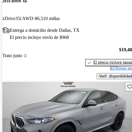
2016 BMW X6
xDrive35i AWD
86,510 millas
Entrega a domicilio desde Dallas, TX
El precio incluye envío de $968
$19,4
Trato justo
El precio incluye tasa
$376/mes es
Verif. disponibilidad
Gu