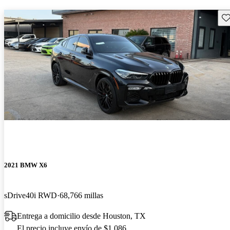
Gu
2021 BMW X6
sDrive40i RWD
68,766 millas
Entrega a domicilio desde Houston, TX
El precio incluye envío de $1,086