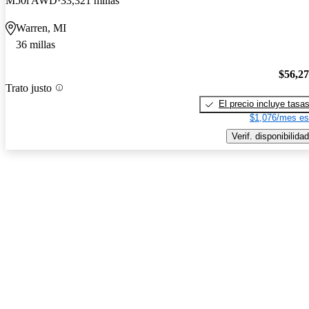
M50i AWD
33,321 millas
Warren, MI
36 millas
$56,2
Trato justo
El precio incluye tasa
$1,076/mes es
Verif. disponibilidad