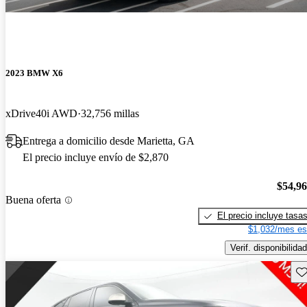
2023 BMW X6
xDrive40i AWD
32,756 millas
Entrega a domicilio desde Marietta, GA
El precio incluye envío de $2,870
$54,9
Buena oferta
El precio incluye tasa
$1,032/mes es
Verif. disponibilidad
Gu