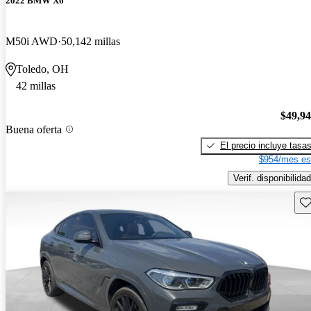
2022 BMW X6
M50i AWD
50,142 millas
Toledo, OH
42 millas
$49,9
Buena oferta
El precio incluye tasa
$954/mes es
Verif. disponibilidad
Gu