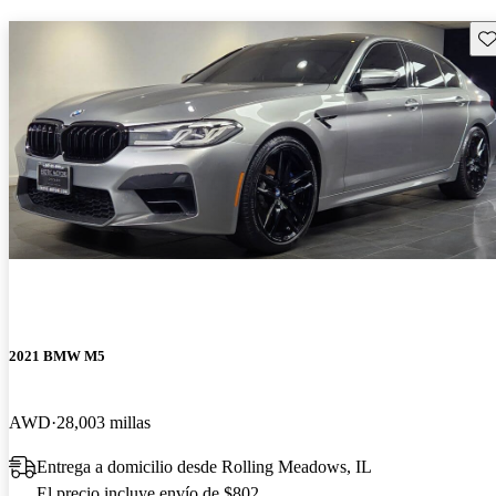
Gu
2021 BMW M5
AWD
28,003 millas
Entrega a domicilio desde Rolling Meadows, IL
El precio incluye envío de $802