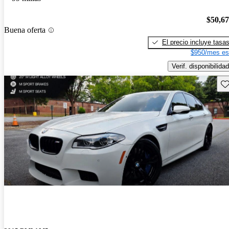
$50,6
Buena oferta
El precio incluye tasa
$950/mes es
Verif. disponibilidad
Gu