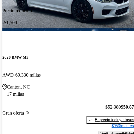
Precio reducido
-$1,509
2020 BMW M5
AWD
69,330 millas
Canton, NC
17 millas
$52,380
$50,8
Gran oferta
El precio incluye tasa
$953/mes es
Verif. disponibilidad