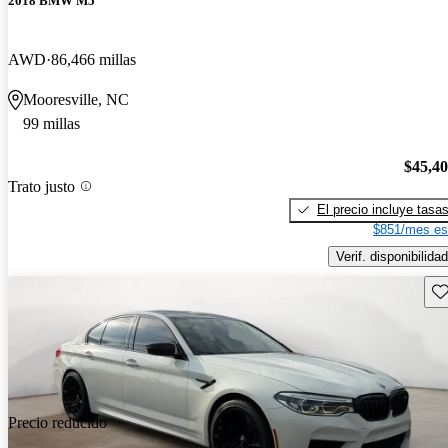
2018 BMW M5
AWD
86,466 millas
Mooresville, NC
99 millas
$45,4
Trato justo
El precio incluye tasa
$851/mes es
Verif. disponibilidad
Gu
Precio reducido