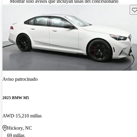
Mostrar solo avisos que incluyan tasas del concesionario
Gu
Aviso patrocinado
2025 BMW M5
AWD
15,210 millas
Hickory, NC
69 millas