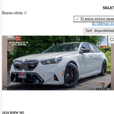
$84,8
Buena oferta
El precio incluye tasa
$1,548/mes es
Verif. disponibilidad
Gu
¡Nuevo!
2026 BMW M5