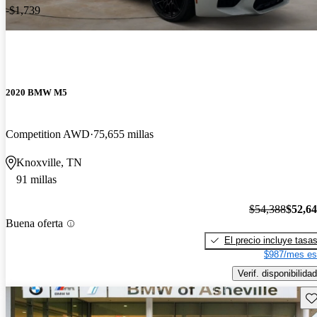
-$1,739
2020 BMW M5
Competition AWD
75,655 millas
Knoxville, TN
91 millas
$54,388
$52,6
Buena oferta
El precio incluye tasa
$987/mes es
Verif. disponibilidad
Gu