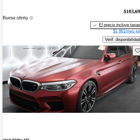
$103,6
Buena oferta
El precio incluye tasa
$1,861/mes es
Verif. disponibilidad
Gu