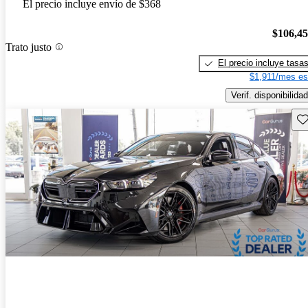
El precio incluye envío de $368
$106,4
Trato justo
El precio incluye tasa
$1,911/mes es
Verif. disponibilidad
Gu