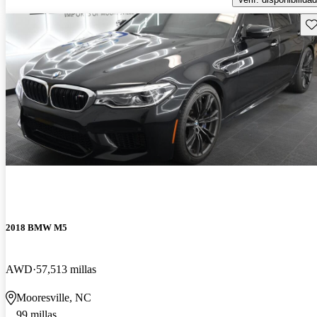
Gu
2018 BMW M5
AWD
57,513 millas
Mooresville, NC
99 millas