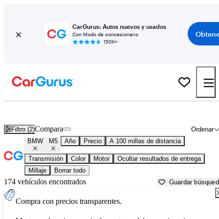
CarGurus: Autos nuevos y usados
Obtene
Con Modo de concesionario
150K+
BMW M5 usados en venta cerca de
Asheville, NC
Compara
Filtro (2)
Ordenar
BMW
M5
Año
Precio
A 100 millas de distancia
Transmisión
Color
Motor
Ocultar resultados de entrega
Millaje
Borrar todo
174 vehículos encontrados
Guardar búsque
Compra con precios transparentes.