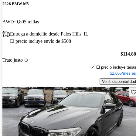
2026 BMW M5
AWD
9,805 millas
Entrega a domicilio desde Palos Hills, IL
El precio incluye envío de $508
$114,8
Trato justo
El precio incluye tasa
$2,056/mes es
Verif. disponibilidad
Gu