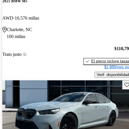
2025 BMW M5
AWD
16,576 millas
Charlotte, NC
100 millas
$110,7
Trato justo
El precio incluye tasa
$1,988/mes es
Verif. disponibilidad
Gu