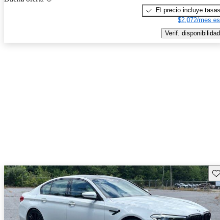
El precio incluye tasa
$2,072/mes es
Verif. disponibilidad
Gu