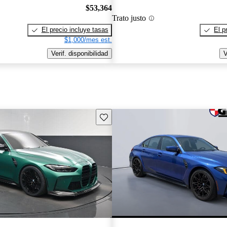
$53,364
Trato justo
El precio incluye tasas
El p
$1,000/mes est.
Verif. disponibilidad
V
Guarda este Aviso