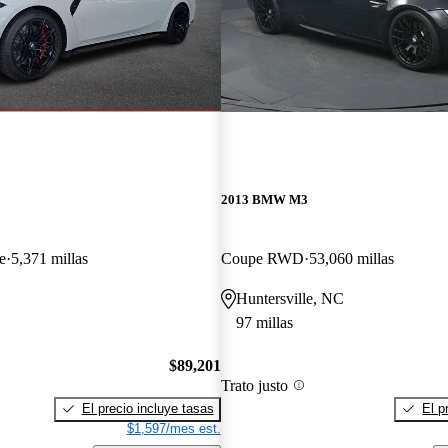
2013 BMW M3
e
5,371 millas
Coupe RWD
53,060 millas
Huntersville, NC
97 millas
$89,201
Trato justo
El precio incluye tasas
El p
$1,597/mes est.