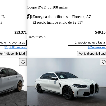
Coupe RWD
83,108 millas
, IL
Entrega a domicilio desde Phoenix, AZ
18
El precio incluye envío de $2,517
$53,371
$40,10
Trato justo
recio incluye tasas
El precio incluye tasas
$1,000/mes est.
$752/mes est
erif. disponibilidad
Verif. disponibilidad
Guarda este Aviso
Gu