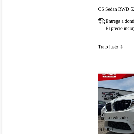
CS Sedan RWD
5
Entrega a domic
El precio incl
Trato justo
Precio reducido
-$1,000