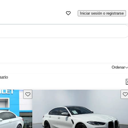
Iniciar sesión o registrarse
Ordenar
nario
Guarda este Aviso
Gu