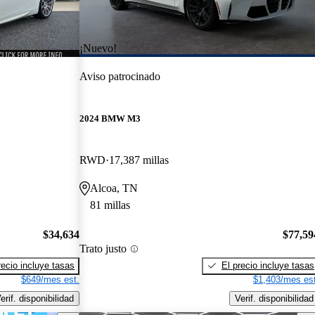
¡Nuevo!
Aviso patrocinado
2024 BMW M3
RWD
17,387 millas
Alcoa, TN
81 millas
$34,634
$77,59
Trato justo
recio incluye tasas
El precio incluye tasas
$649/mes est.
$1,403/mes est
erif. disponibilidad
Verif. disponibilidad