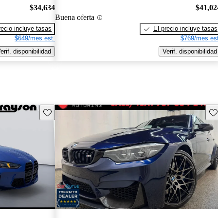
$34,634
$41,02
Buena oferta
recio incluye tasas
El precio incluye tasas
$649/mes est.
$769/mes est
erif. disponibilidad
Verif. disponibilidad
Guarda este Aviso
Gu