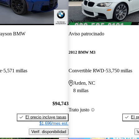
¡Nuevo!
rayson BMW
Aviso patrocinado
2012 BMW M3
e
5,571 millas
Convertible RWD
53,750 millas
Arden, NC
8 millas
$94,743
Trato justo
El precio incluye tasas
El p
$1,696/mes est.
Verif. disponibilidad
V