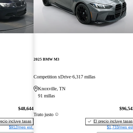
2025 BMW M3
Competition xDrive
6,317 millas
Knoxville, TN
91 millas
$48,644
$96,54
Trato justo
recio incluye tasas
El precio incluye tasas
$912/mes est.
$1,733/mes est