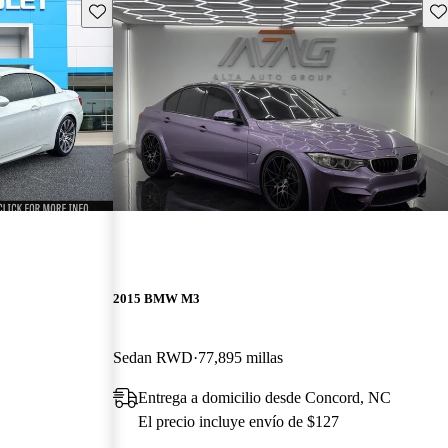
Guarda este Aviso
Gu
2015 BMW M3
Sedan RWD
77,895 millas
Entrega a domicilio desde Concord, NC
El precio incluye envío de $127