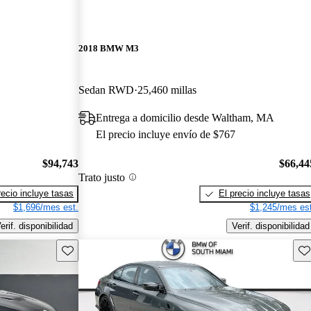
2018 BMW M3
Sedan RWD
25,460 millas
Entrega a domicilio desde Waltham, MA
El precio incluye envío de $767
$94,743
$66,44
Trato justo
recio incluye tasas
El precio incluye tasas
$1,696/mes est.
$1,245/mes est
erif. disponibilidad
Verif. disponibilidad
Guarda este Aviso
Gu