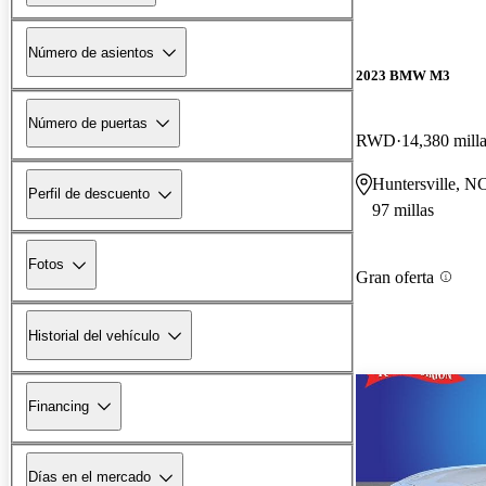
Número de asientos
2023 BMW M3
Número de puertas
RWD
14,380 mill
Huntersville, N
Perfil de descuento
97 millas
Fotos
Gran oferta
Historial del vehículo
Financing
Días en el mercado