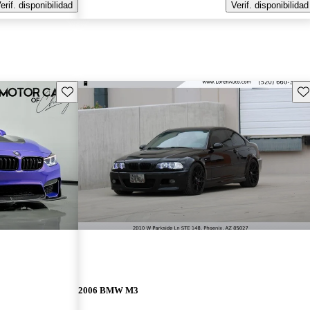
erif. disponibilidad
Verif. disponibilidad
Guarda este Aviso
Gu
2006 BMW M3