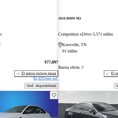
2026 BMW M3
as
Competition xDrive
5,571 millas
C
Knoxville, TN
91 millas
$77,897
Buena oferta
El precio incluye tasas
El p
$1,421/mes est.
Verif. disponibilidad
V
Guarda este Aviso