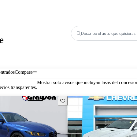
Describe el auto que quisieras
e
ontrados
Compara
Mostrar solo avisos que incluyan tasas del concesio
cios transparentes.
Guarda este Aviso