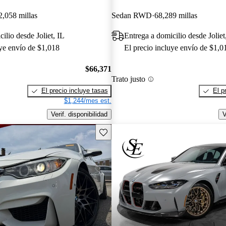
2,058 millas
Sedan RWD
68,289 millas
ilio desde Joliet, IL
Entrega a domicilio desde Joliet
uye envío de $1,018
El precio incluye envío de $1,0
$66,371
Trato justo
El precio incluye tasas
El p
$1,244/mes est.
Verif. disponibilidad
V
Guarda este Aviso