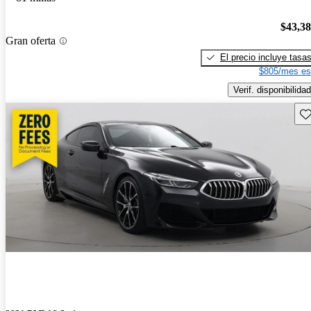
$43,3
Gran oferta
El precio incluye tasa
$805/mes es
Verif. disponibilidad
Gu