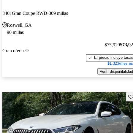
840i Gran Coupe RWD
309 millas
Roswell, GA
90 millas
$75,929
$73,9
Gran oferta
El precio incluye tasa
$1,323/mes es
Verif. disponibilidad
Gu