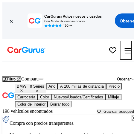
CarGurus: Autos nuevos y usados
Obtene
Con Modo de concesionario
150K+
BMW 8 Series usados en venta cerca de
Anniston, AL
Compara
Filtro (2)
Ordenar
BMW
8 Series
Año
A 100 millas de distancia
Precio
Carrocería
Color
Nuevos/Usados/Certificados
Millaje
Color del interior
Borrar todo
198 vehículos encontrados
Guardar búsque
Compra con precios transparentes.