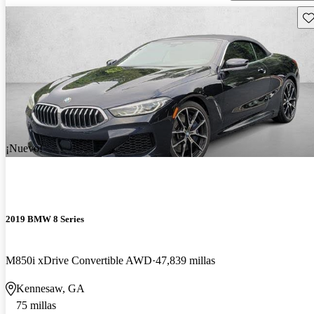
Gu
¡Nuevo!
2019 BMW 8 Series
M850i xDrive Convertible AWD
47,839 millas
Kennesaw, GA
75 millas