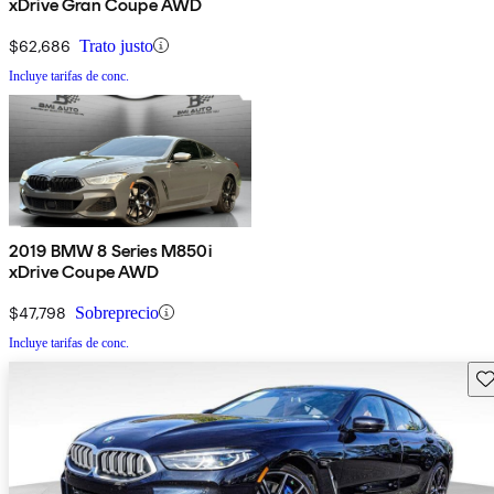
xDrive Gran Coupe AWD
$62,686
Trato justo
Incluye tarifas de conc.
2019 BMW 8 Series M850i
xDrive Coupe AWD
$47,798
Sobreprecio
Incluye tarifas de conc.
Gu