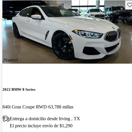
Gu
¡Nuevo!
2022 BMW 8 Series
840i Gran Coupe RWD
63,788 millas
Entrega a domicilio desde Irving , TX
El precio incluye envío de $1,290