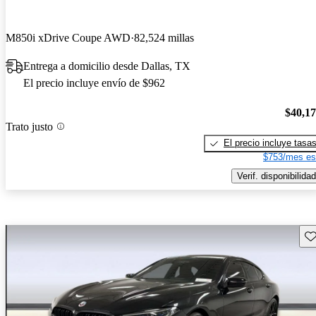
M850i xDrive Coupe AWD
82,524 millas
Entrega a domicilio desde Dallas, TX
El precio incluye envío de $962
$40,1
Trato justo
El precio incluye tasa
$753/mes es
Verif. disponibilidad
Gu