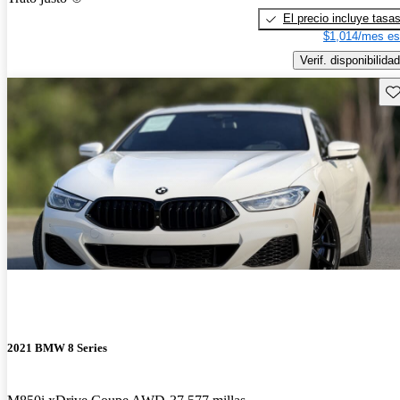
El precio incluye tasa
$1,014/mes es
Verif. disponibilidad
Gu
2021 BMW 8 Series