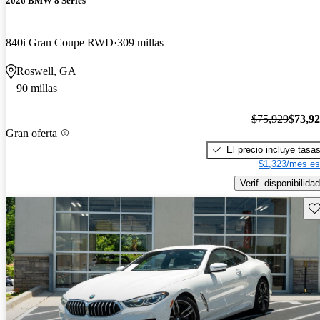
2026 BMW 8 Series
840i Gran Coupe RWD
309 millas
Roswell, GA
90 millas
$75,929
$73,9
Gran oferta
El precio incluye tasa
$1,323/mes es
Verif. disponibilidad
Gu