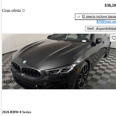
$38,2
Gran oferta
El precio incluye tasa
$709/mes es
Verif. disponibilidad
Gu
Precio reducido
-$2,000
2026 BMW 8 Series