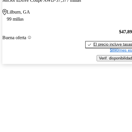
M850i xDrive Coupe AWD
37,577 millas
Lilburn, GA
99 millas
$47,8
Buena oferta
El precio incluye tasa
$890/mes es
Verif. disponibilidad