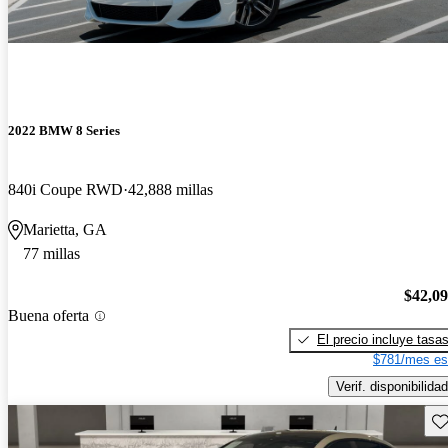
2022 BMW 8 Series
840i Coupe RWD
42,888 millas
Marietta, GA
77 millas
$42,0
Buena oferta
El precio incluye tasa
$781/mes es
Verif. disponibilidad
Gu