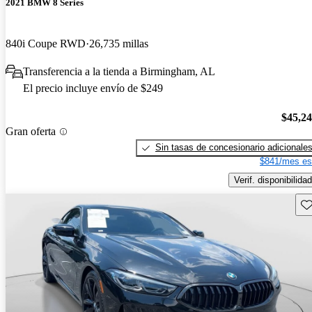
2021 BMW 8 Series
840i Coupe RWD
26,735 millas
Transferencia a la tienda a Birmingham, AL
El precio incluye envío de $249
$45,2
Gran oferta
Sin tasas de concesionario adicionale
$841/mes es
Verif. disponibilidad
Gu