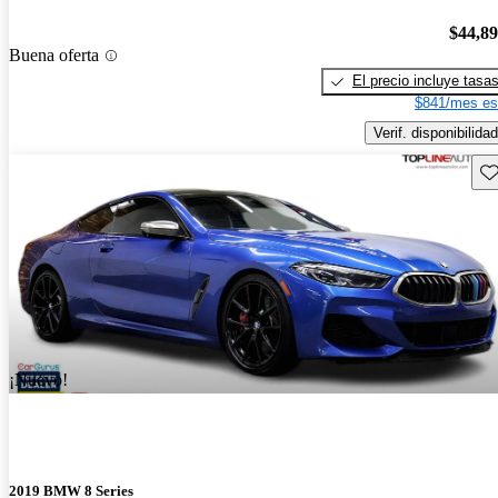
$44,8
Buena oferta
El precio incluye tasa
$841/mes es
Verif. disponibilidad
Gu
¡Nuevo!
2019 BMW 8 Series