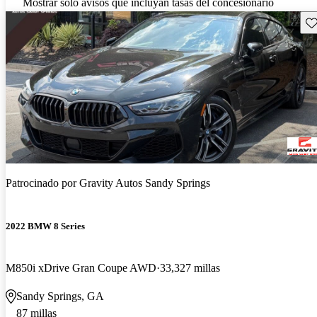
Mostrar solo avisos que incluyan tasas del concesionario
Gu
Patrocinado por
Gravity Autos Sandy Springs
2022 BMW 8 Series
M850i xDrive Gran Coupe AWD
33,327 millas
Sandy Springs, GA
87 millas