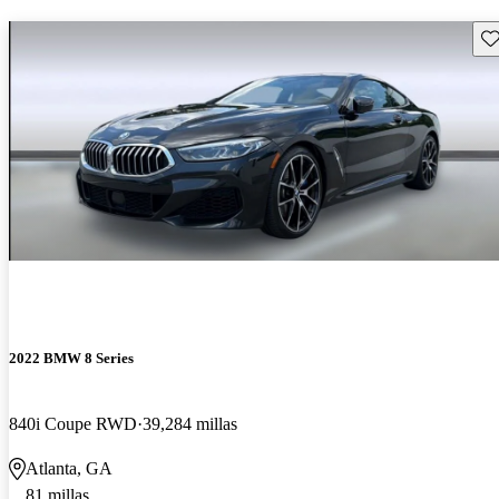
Gu
2022 BMW 8 Series
840i Coupe RWD
39,284 millas
Atlanta, GA
81 millas