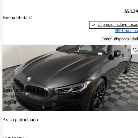
$53,3
Buena oferta
El precio incluye tasa
$991/mes es
Verif. disponibilidad
Gu
Precio reducido
-$2,000
Aviso patrocinado