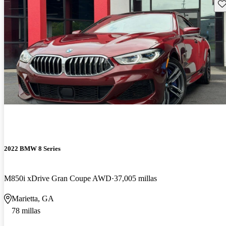
Gu
2022 BMW 8 Series
M850i xDrive Gran Coupe AWD
37,005 millas
Marietta, GA
78 millas