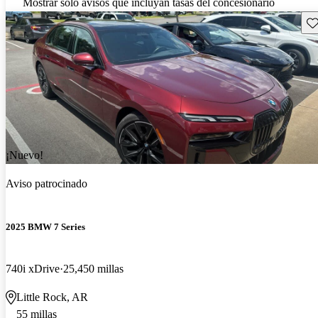
Mostrar solo avisos que incluyan tasas del concesionario
Gu
¡Nuevo!
Aviso patrocinado
2025 BMW 7 Series
740i xDrive
25,450 millas
Little Rock, AR
55 millas