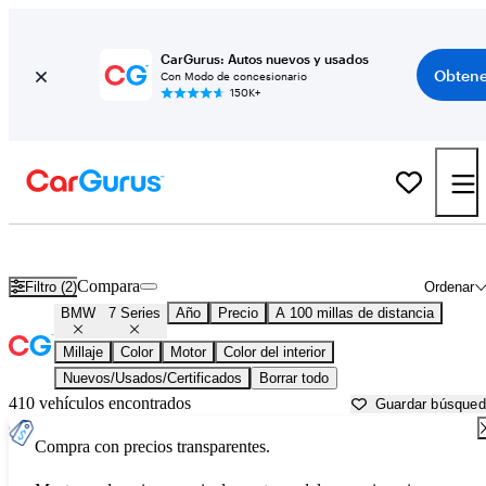
CarGurus: Autos nuevos y usados
Obtene
Con Modo de concesionario
150K+
BMW 7 Series usados en venta cerca de
Arkadelphia, AR
Compara
Filtro (2)
Ordenar
BMW
7 Series
Año
Precio
A 100 millas de distancia
Millaje
Color
Motor
Color del interior
Nuevos/Usados/Certificados
Borrar todo
410 vehículos encontrados
Guardar búsque
Compra con precios transparentes.