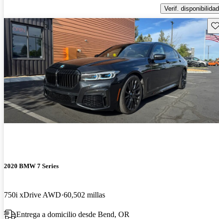
Verif. disponibilidad
Gu
2020 BMW 7 Series
750i xDrive AWD
60,502 millas
Entrega a domicilio desde Bend, OR