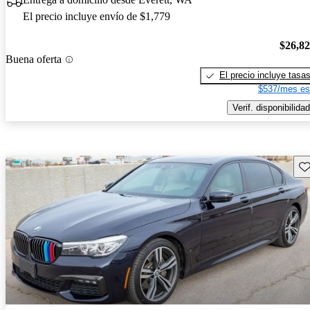
El precio incluye envío de $1,779
$26,8
Buena oferta
El precio incluye tasa
$537/mes es
Verif. disponibilidad
Gu