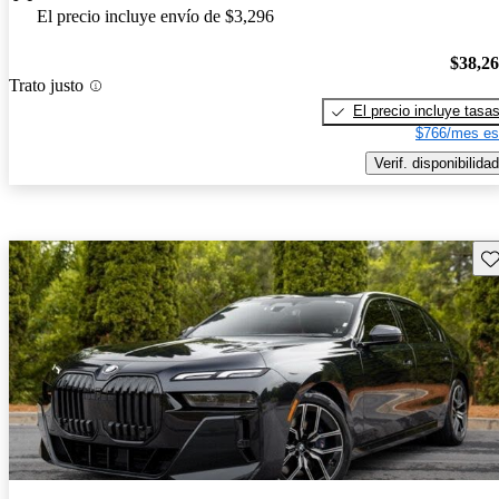
El precio incluye envío de $3,296
$38,2
Trato justo
El precio incluye tasa
$766/mes es
Verif. disponibilidad
Gu