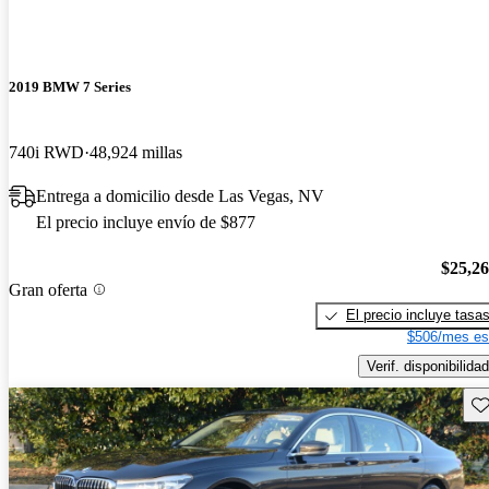
2019 BMW 7 Series
740i RWD
48,924 millas
Entrega a domicilio desde Las Vegas, NV
El precio incluye envío de $877
$25,2
Gran oferta
El precio incluye tasa
$506/mes es
Verif. disponibilidad
Gu