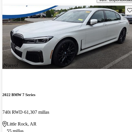
Gu
¡Nuevo!
2022 BMW 7 Series
740i RWD
61,307 millas
Little Rock, AR
55 millas