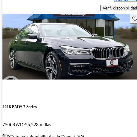
Verif. disponibilidad
Gu
2018 BMW 7 Series
750i RWD
55,528 millas
Entrega a domicilio desde Everett, WA