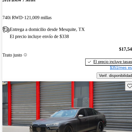
2018 BMW 7 Series
740i RWD
121,009 millas
Entrega a domicilio desde Mesquite, TX
El precio incluye envío de $338
$17,5
Trato justo
El precio incluye tasa
$351/mes es
Verif. disponibilidad
Gu