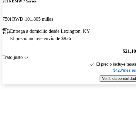
2016 BMW 7 Series
750i RWD
101,805 millas
Entrega a domicilio desde Lexington, KY
El precio incluye envío de $826
$21,1
Trato justo
El precio incluye tasa
$423/mes es
Verif. disponibilidad