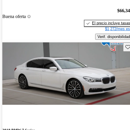
$66,3
Buena oferta
El precio incluye tasa
$1,272/mes es
Verif. disponibilidad
Gu