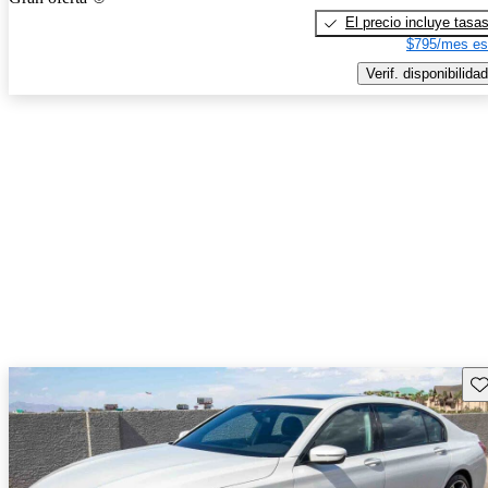
El precio incluye tasa
$795/mes es
Verif. disponibilidad
Gu