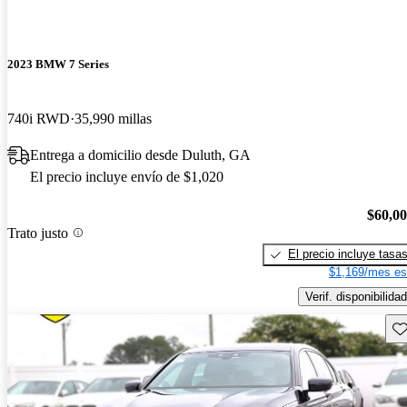
2023 BMW 7 Series
740i RWD
35,990 millas
Entrega a domicilio desde Duluth, GA
El precio incluye envío de $1,020
$60,0
Trato justo
El precio incluye tasa
$1,169/mes es
Verif. disponibilidad
Gu