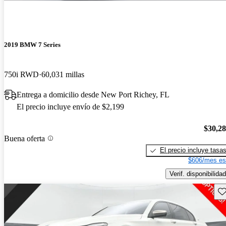
2019 BMW 7 Series
750i RWD
60,031 millas
Entrega a domicilio desde New Port Richey, FL
El precio incluye envío de $2,199
$30,2
Buena oferta
El precio incluye tasa
$606/mes es
Verif. disponibilidad
Gu