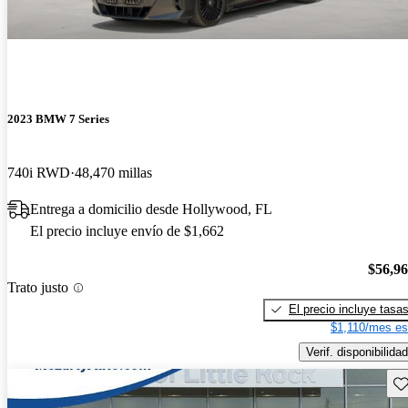
2023 BMW 7 Series
740i RWD
48,470 millas
Entrega a domicilio desde Hollywood, FL
El precio incluye envío de $1,662
$56,9
Trato justo
El precio incluye tasa
$1,110/mes es
Verif. disponibilidad
Gu