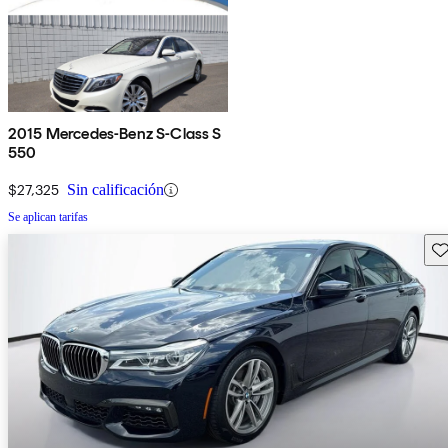
2015 Mercedes-Benz S-Class S
550
$27,325
Sin calificación
Se aplican tarifas
Gu