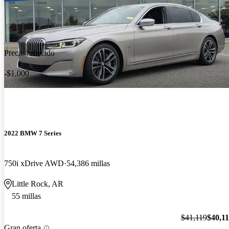
Precio reducido
-$1,000
2022 BMW 7 Series
750i xDrive AWD
54,386 millas
Little Rock, AR
55 millas
$41,119
$40,1
Gran oferta