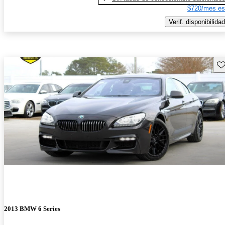
$720/mes es
Verif. disponibilidad
Gu
2013 BMW 6 Series