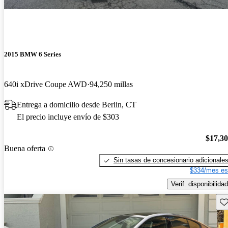
2015 BMW 6 Series
640i xDrive Coupe AWD
94,250 millas
Entrega a domicilio desde Berlin, CT
El precio incluye envío de $303
$17,3
Buena oferta
Sin tasas de concesionario adicionale
$334/mes es
Verif. disponibilidad
Gu