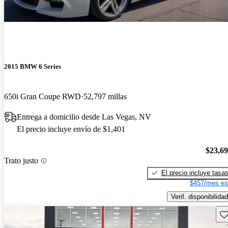
2015 BMW 6 Series
650i Gran Coupe RWD
52,797 millas
Entrega a domicilio desde Las Vegas, NV
El precio incluye envío de $1,401
$23,6
Trato justo
El precio incluye tasa
$457/mes es
Verif. disponibilidad
Gu