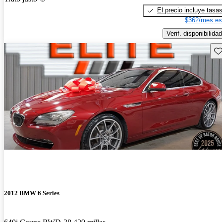
El precio incluye tasa
$362/mes es
Verif. disponibilidad
Gu
2012 BMW 6 Series