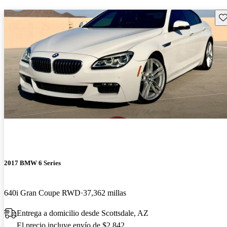
Gu
2017 BMW 6 Series
640i Gran Coupe RWD
37,362 millas
Entrega a domicilio desde Scottsdale, AZ
El precio incluye envío de $2,842