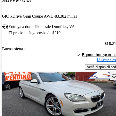
2014 BMW 6 Series
640i xDrive Gran Coupe AWD
83,382 millas
Entrega a domicilio desde Dumfries, VA
El precio incluye envío de $219
$16,2
Buena oferta
El precio incluye tasa
$313/mes es
Verif. disponibilidad
Gu