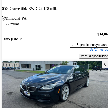
650i Convertible RWD
72,158 millas
Dillsburg, PA
77 millas
$14,0
Trato justo
El precio incluye tasa
$272/mes es
Verif. disponibilidad
Gu