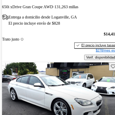
650i xDrive Gran Coupe AWD
131,263 millas
Entrega a domicilio desde Loganville, GA
El precio incluye envío de $828
$14,4
Trato justo
El precio incluye tasa
$278/mes es
Verif. disponibilidad
Gu