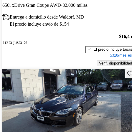
650i xDrive Gran Coupe AWD
82,000 millas
Entrega a domicilio desde Waldorf, MD
El precio incluye envío de $154
$16,4
Trato justo
El precio incluye tasa
$318/mes es
Verif. disponibilidad
Gu