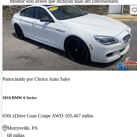
Mostrar solo avisos que incluyan tasas del concesionario
Gu
Patrocinado por
Choice Auto Sales
2016 BMW 6 Series
650i xDrive Gran Coupe AWD
105,467 millas
Murrysville, PA
68 millas