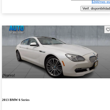
$344/mes es
Verif. disponibilidad
Gu
¡Nuevo!
2013 BMW 6 Series