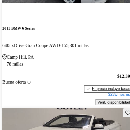
2015 BMW 6 Series
640i xDrive Gran Coupe AWD
155,301 millas
Camp Hill, PA
78 millas
$12,3
Buena oferta
El precio incluye tasa
$239/mes es
Verif. disponibilidad
Gu