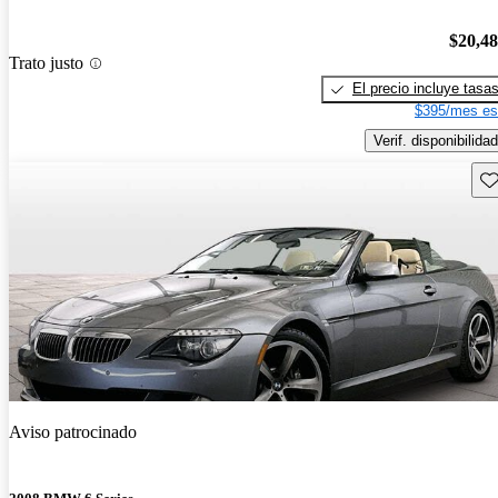
$20,4
Trato justo
El precio incluye tasa
$395/mes es
Verif. disponibilidad
Gu
Aviso patrocinado