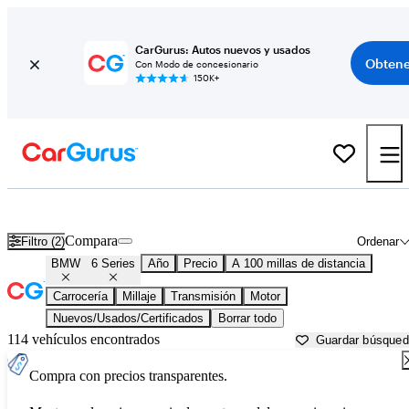
CarGurus: Autos nuevos y usados
Obtene
Con Modo de concesionario
150K+
BMW 6 Series usados en venta cerca de
Altoona, PA
Compara
Filtro (2)
Ordenar
BMW
6 Series
Año
Precio
A 100 millas de distancia
Carrocería
Millaje
Transmisión
Motor
Nuevos/Usados/Certificados
Borrar todo
114 vehículos encontrados
Guardar búsque
Compra con precios transparentes.