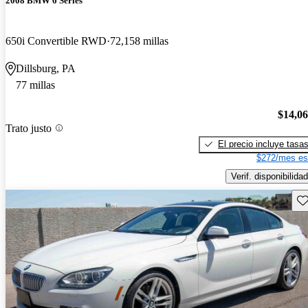
2008 BMW 6 Series
650i Convertible RWD
72,158 millas
Dillsburg, PA
77 millas
$14,0
Trato justo
El precio incluye tasa
$272/mes es
Verif. disponibilidad
Gu