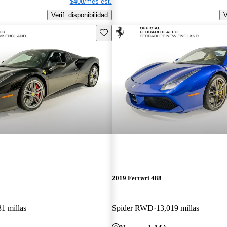
$408/mes est.
Verif. disponibilidad
V
Guarda este Aviso
2019 Ferrari 488
1 millas
Spider RWD
13,019 millas