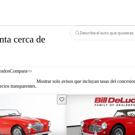
Describe el auto que quisieras
nta cerca de
rados
Compara
Mostrar solo avisos que incluyan tasas del concesio
cios transparentes.
Guarda este Aviso