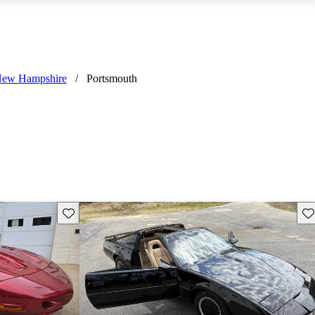
ew Hampshire
/
Portsmouth
Guarda este Aviso
Gu