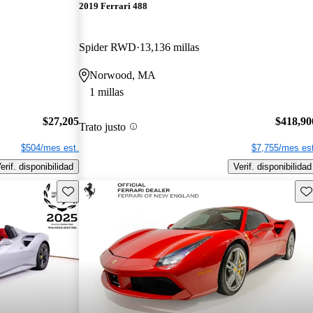
2019 Ferrari 488
Spider RWD
13,136 millas
Norwood, MA
1 millas
$27,205
$418,90
Trato justo
$504/mes est.
$7,755/mes est
erif. disponibilidad
Verif. disponibilidad
Guarda este Aviso
Gu