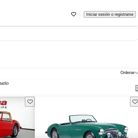
Iniciar sesión o registrarse
Ordenar
nario
Guarda este Aviso
Gu