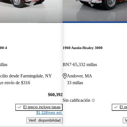
100-4
1960 Austin-Healey 3000
llas
BN7
65,332 millas
cilio desde Farmingdale, NY
Andover, MA
uye envío de $316
33 millas
$60,392
Sin calificación
El precio incluye tasas
El p
$1,118/mes est.
Verif. disponibilidad
V