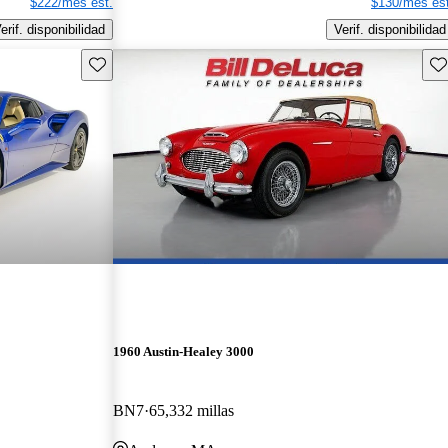
$222/mes est.
$130/mes est
erif. disponibilidad
Verif. disponibilidad
Guarda este Aviso
Gu
1960 Austin-Healey 3000
BN7
65,332 millas