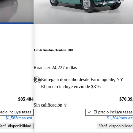
1954 Austin-Healey 100
Roadster
24,227 millas
Entrega a domicilio desde Farmingdale, NY
El precio incluye envío de $316
$85,484
$70,39
Sin calificación
recio incluye tasas
El precio incluye tasas
$1,583/mes est.
$1,304/mes est
erif. disponibilidad
Verif. disponibilidad