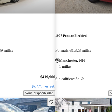
1997 Pontiac Firebird
9 millas
Formula
31,323 millas
Manchester, NH
1 millas
$419,900
Sin calificación
$7,774/mes est.
Verif. disponibilidad
V
Guarda este Aviso