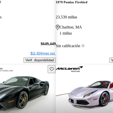
T
1979 Pontiac Firebird
s
23,539 millas
Charlton, MA
1 millas
$649,449
Sin calificación
$11,924/mes est.
Verif. disponibilidad
V
Guarda este Aviso