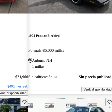
1992 Pontiac Firebird
Formula
86,000 millas
Auburn, NH
1 millas
$21,900
Sin calificación
Sin precio publicad
$406/mes est.
Verif. disponibilidad
erif. disponibilidad
Guarda este Aviso
Gu