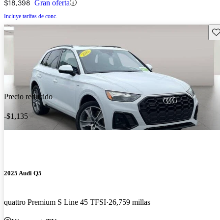
$18,398
Gran oferta
Incluye tarifas de conc.
Gu
Precio reducido
-$1,135
2025 Audi Q5
quattro Premium S Line 45 TFSI
26,759 millas