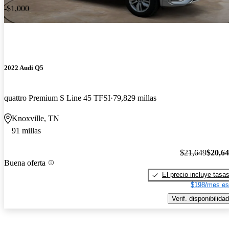
-$1,000
2022 Audi Q5
quattro Premium S Line 45 TFSI
79,829 millas
Knoxville, TN
91 millas
$21,649
$20,6
Buena oferta
El precio incluye tasa
$198/mes es
Verif. disponibilidad