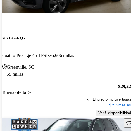
2021 Audi Q5
quattro Prestige 45 TFSI
36,606 millas
Greenville, SC
55 millas
$29,2
Buena oferta
El precio incluye tasa
$353/mes es
Verif. disponibilidad
Gu