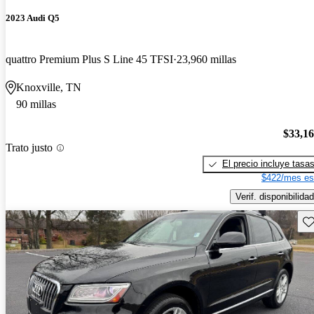
2023 Audi Q5
quattro Premium Plus S Line 45 TFSI
23,960 millas
Knoxville, TN
90 millas
$33,1
Trato justo
El precio incluye tasa
$422/mes es
Verif. disponibilidad
Gu