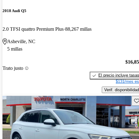
2018 Audi Q5
2.0 TFSI quattro Premium Plus
88,267 millas
Asheville, NC
5 millas
$16,8
Trato justo
El precio incluye tasa
$131/mes es
Verif. disponibilidad
Gu