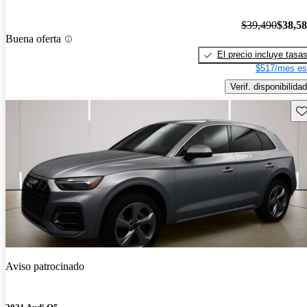
$39,490
$38,5
Buena oferta
El precio incluye tasa
$517/mes es
Verif. disponibilidad
Gu
Aviso patrocinado