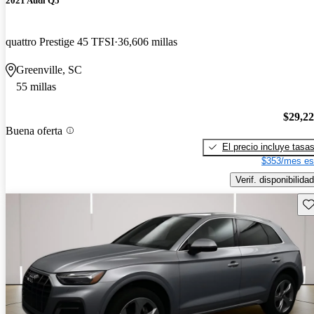
2021 Audi Q5
quattro Prestige 45 TFSI
36,606 millas
Greenville, SC
55 millas
$29,2
Buena oferta
El precio incluye tasa
$353/mes es
Verif. disponibilidad
Gu