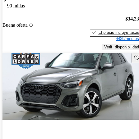
90 millas
$34,2
Buena oferta
El precio incluye tasa
$439/mes es
Verif. disponibilidad
Gu