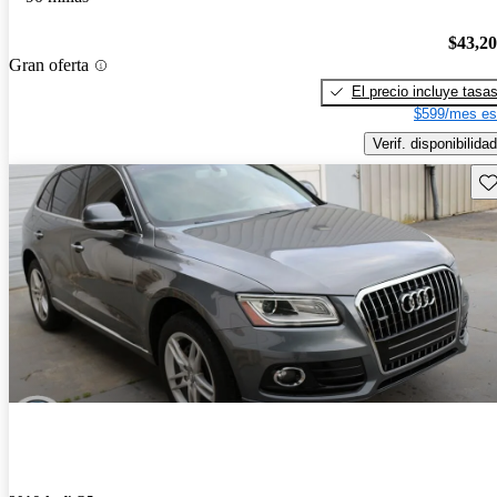
$43,2
Gran oferta
El precio incluye tasa
$599/mes es
Verif. disponibilidad
Gu