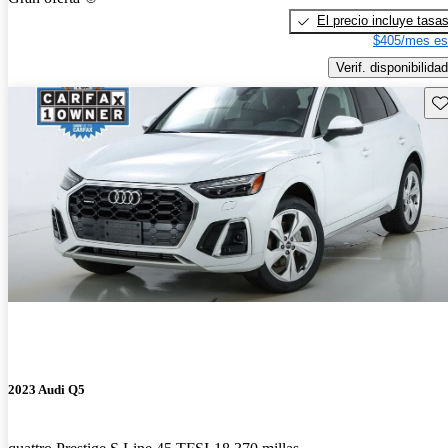
El precio incluye tasa
$405/mes es
Verif. disponibilidad
Gu
2023 Audi Q5