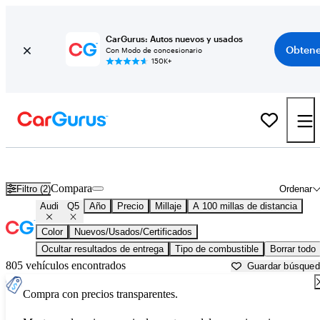
CarGurus: Autos nuevos y usados
Obtene
Con Modo de concesionario
150K+
Audi Q5 usados en venta cerca de
Asheville, NC
Compara
Filtro (2)
Ordenar
Audi
Q5
Año
Precio
Millaje
A 100 millas de distancia
Color
Nuevos/Usados/Certificados
Ocultar resultados de entrega
Tipo de combustible
Borrar todo
805 vehículos encontrados
Guardar búsque
Compra con precios transparentes.