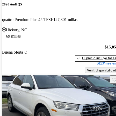
2020 Audi Q5
quattro Premium Plus 45 TFSI
127,301 millas
Hickory, NC
69 millas
$15,8
Buena oferta
El precio incluye tasa
$113/mes es
Verif. disponibilidad
Gu