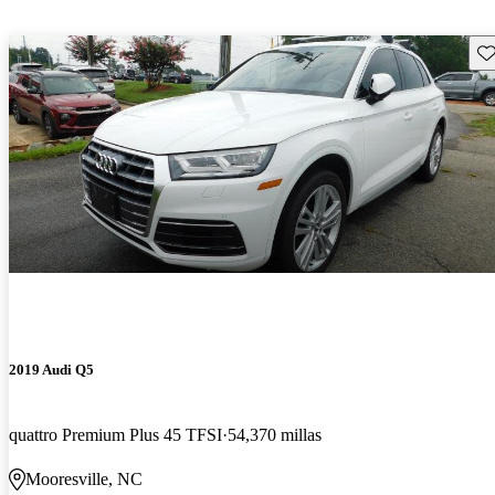
Gu
2019 Audi Q5
quattro Premium Plus 45 TFSI
54,370 millas
Mooresville, NC