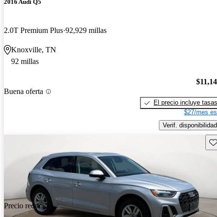
2016 Audi Q5
2.0T Premium Plus
92,929 millas
Knoxville, TN
92 millas
$11,1
Buena oferta
El precio incluye tasa
$27/mes es
Verif. disponibilidad
Gu
Precio reducido