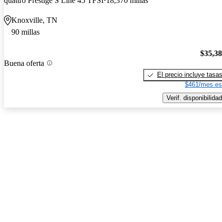
quattro Prestige S Line 45 TFSI
18,370 millas
Knoxville, TN
90 millas
$35,3
Buena oferta
El precio incluye tasa
$461/mes es
Verif. disponibilidad