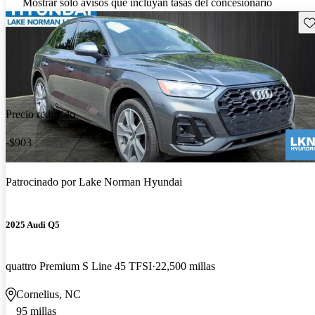
Mostrar solo avisos que incluyan tasas del concesionario
Gu
Precio reducido
-$903
Patrocinado por
Lake Norman Hyundai
2025 Audi Q5
quattro Premium S Line 45 TFSI
22,500 millas
Cornelius, NC
95 millas