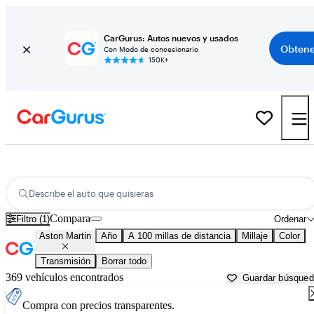
CarGurus: Autos nuevos y usados
Obtene
Con Modo de concesionario
150K+
Autos Aston Martin usados en venta cerca de
Wilkes Barre, PA
Describe el auto que quisieras
Compara
Filtro (1)
Ordenar
Aston Martin
Año
A 100 millas de distancia
Millaje
Color
Transmisión
Borrar todo
369 vehículos encontrados
Guardar búsque
Compra con precios transparentes.