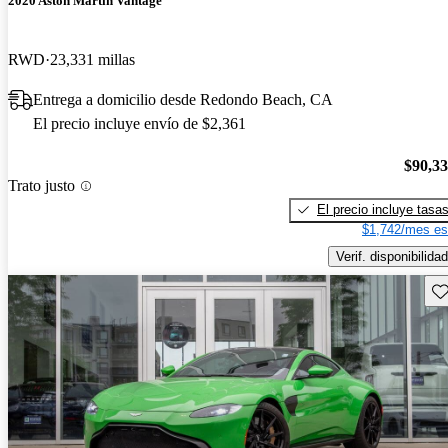
2020 Aston Martin Vantage
RWD
23,331 millas
Entrega a domicilio desde Redondo Beach, CA
El precio incluye envío de $2,361
$90,3
Trato justo
El precio incluye tasa
$1,742/mes es
Verif. disponibilidad
Gu