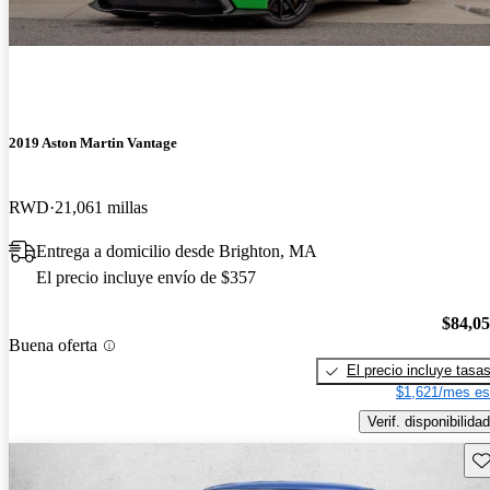
2019 Aston Martin Vantage
RWD
21,061 millas
Entrega a domicilio desde Brighton, MA
El precio incluye envío de $357
$84,0
Buena oferta
El precio incluye tasa
$1,621/mes es
Verif. disponibilidad
Gu