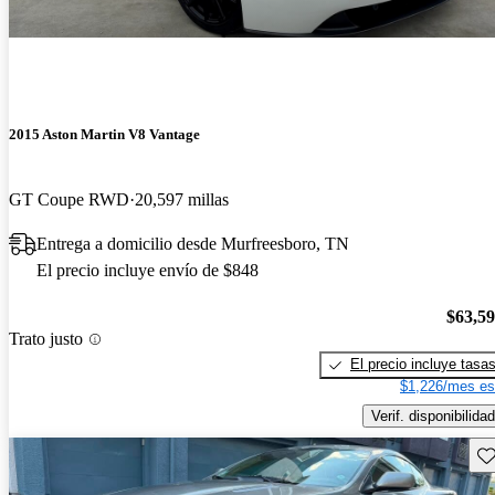
2015 Aston Martin V8 Vantage
GT Coupe RWD
20,597 millas
Entrega a domicilio desde Murfreesboro, TN
El precio incluye envío de $848
$63,5
Trato justo
El precio incluye tasa
$1,226/mes es
Verif. disponibilidad
Gu