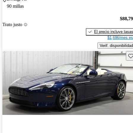
90 millas
$88,7
Trato justo
El precio incluye tasa
$1,696/mes es
Verif. disponibilidad
Gu