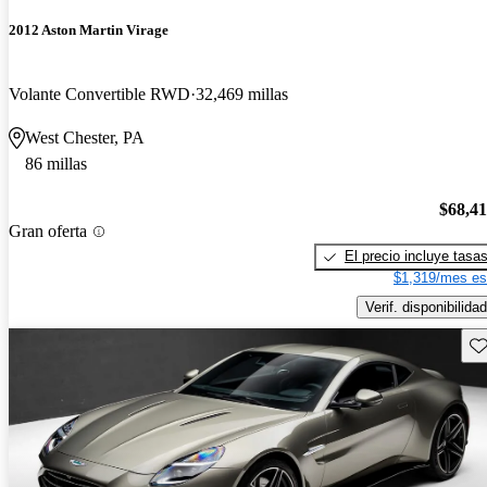
2012 Aston Martin Virage
Volante Convertible RWD
32,469 millas
West Chester, PA
86 millas
$68,4
Gran oferta
El precio incluye tasa
$1,319/mes es
Verif. disponibilidad
Gu