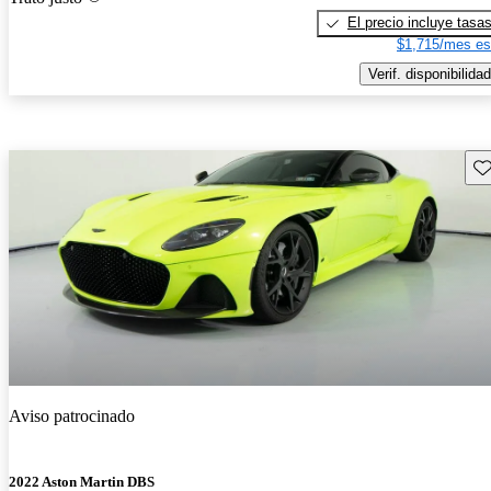
El precio incluye tasa
$1,715/mes es
Verif. disponibilidad
Gu
Aviso patrocinado
2022 Aston Martin DBS