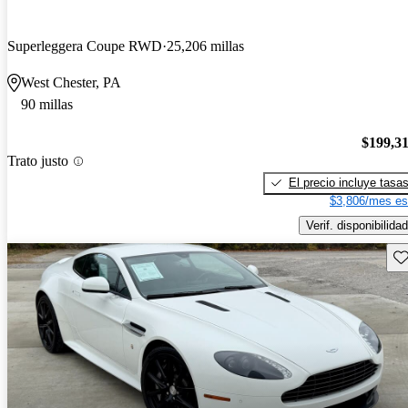
Superleggera Coupe RWD
25,206 millas
West Chester, PA
90 millas
$199,3
Trato justo
El precio incluye tasa
$3,806/mes es
Verif. disponibilidad
Gu