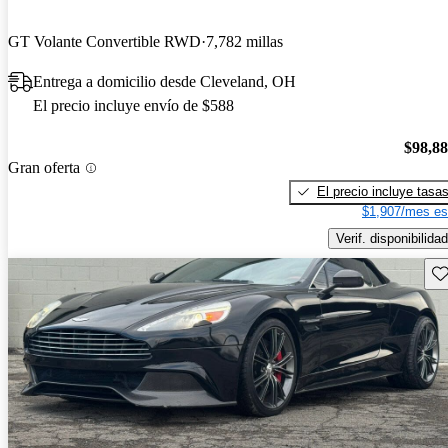
GT Volante Convertible RWD
7,782 millas
Entrega a domicilio desde Cleveland, OH
El precio incluye envío de $588
$98,8
Gran oferta
El precio incluye tasa
$1,907/mes es
Verif. disponibilidad
Gu