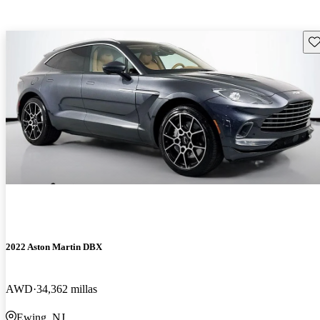
Gu
2022 Aston Martin DBX
AWD
34,362 millas
Ewing, NJ