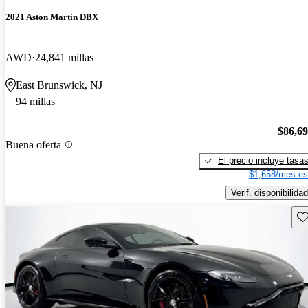
2021 Aston Martin DBX
AWD
24,841 millas
East Brunswick, NJ
94 millas
$86,6
Buena oferta
El precio incluye tasa
$1,658/mes es
Verif. disponibilidad
Gu