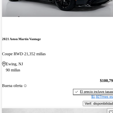
2021 Aston Martin Vantage
Coupe RWD
21,352 millas
Ewing, NJ
90 millas
$100,7
Buena oferta
El precio incluye tasa
$1,927/mes es
Verif. disponibilidad
Gu