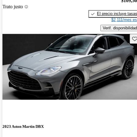
$109,5
Trato justo
El precio incluye tasa
$2,111/mes es
Verif. disponibilidad
Gu
2023 Aston Martin DBX