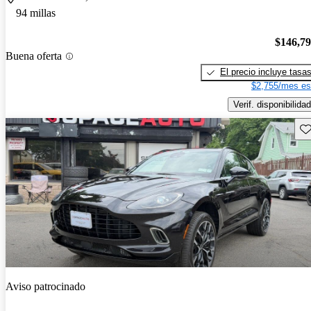
94 millas
$146,7
Buena oferta
El precio incluye tasa
$2,755/mes es
Verif. disponibilidad
Gu
Aviso patrocinado