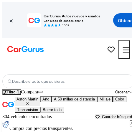
CarGurus: Autos nuevos y usados
Obtene
Con Modo de concesionario
150K+
Autos Aston Martin usados en venta cerca de
Tacoma, WA
Describe el auto que quisieras
Compara
Filtro (1)
Ordenar
Aston Martin
Año
A 50 millas de distancia
Millaje
Color
Transmisión
Borrar todo
304 vehículos encontrados
Guardar búsque
Compra con precios transparentes.