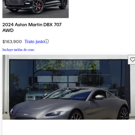
2024 Aston Martin DBX 707
AWD
$163,900
Trato justo
Incluye tarifas de conc.
Gu