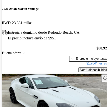
2020 Aston Martin Vantage
RWD
23,331 millas
Entrega a domicilio desde Redondo Beach, CA
El precio incluye envío de $951
$88,9
Buena oferta
El precio incluye tasa
$1,784/mes es
Verif. disponibilidad
Gu