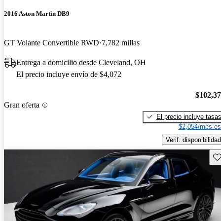
2016 Aston Martin DB9
GT Volante Convertible RWD
7,782 millas
Entrega a domicilio desde Cleveland, OH
El precio incluye envío de $4,072
$102,3
Gran oferta
El precio incluye tasa
$2,054/mes es
Verif. disponibilidad
Gu