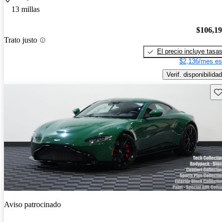
13 millas
$106,1
Trato justo
El precio incluye tasa
$2,136/mes es
Verif. disponibilidad
Gu
Aviso patrocinado