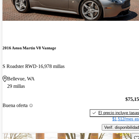
2016 Aston Martin V8 Vantage
S Roadster RWD
16,978 millas
Bellevue, WA
29 millas
$75,1
Buena oferta
El precio incluye tasa
$1,512/mes es
Verif. disponibilidad
Gu