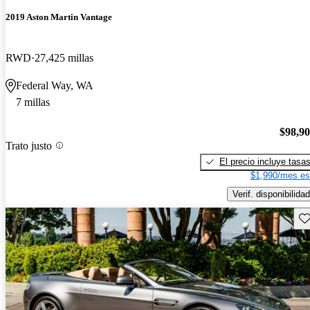
2019 Aston Martin Vantage
RWD
27,425 millas
Federal Way, WA
7 millas
$98,9
Trato justo
El precio incluye tasa
$1,990/mes es
Verif. disponibilidad
Gu