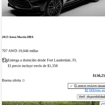
2023 Aston Martin DBX
707 AWD
19,046 millas
Entrega a domicilio desde Fort Lauderdale, FL
El precio incluye envío de $1,358
$130,2
Buena oferta
El precio incluye tasa
$2,543/mes es
Verif. disponibilidad
Gu