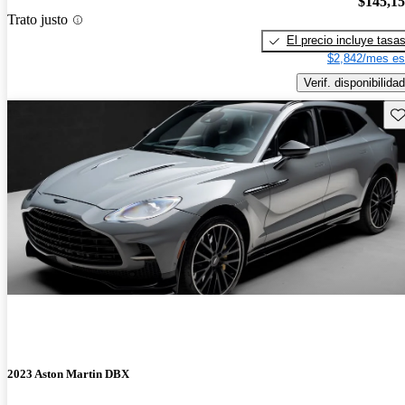
$145,1
Trato justo
El precio incluye tasa
$2,842/mes es
Verif. disponibilidad
Gu
2023 Aston Martin DBX