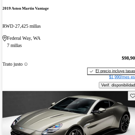
2019 Aston Martin Vantage
RWD
27,425 millas
Federal Way, WA
7 millas
$98,9
Trato justo
El precio incluye tasa
$1,990/mes es
Verif. disponibilidad
Gu