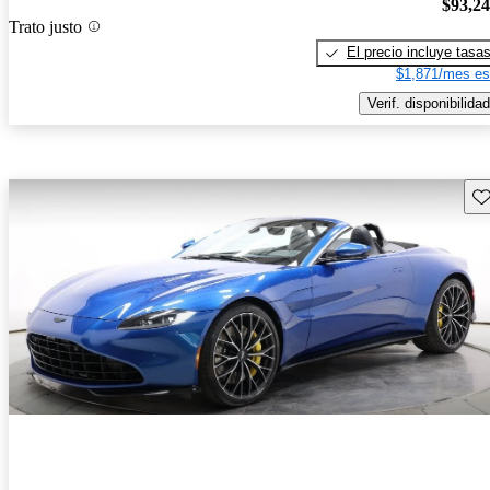
$93,2
Trato justo
El precio incluye tasa
$1,871/mes es
Verif. disponibilidad
Gu