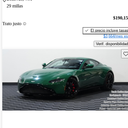
29 millas
$190,1
Trato justo
El precio incluye tasa
$3,664/mes es
Verif. disponibilidad
Gu