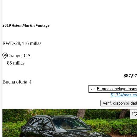
2019 Aston Martin Vantage
RWD
28,416 millas
Orange, CA
85 millas
$87,9
Buena oferta
El precio incluye tasa
$1,724/mes es
Verif. disponibilidad
Gu