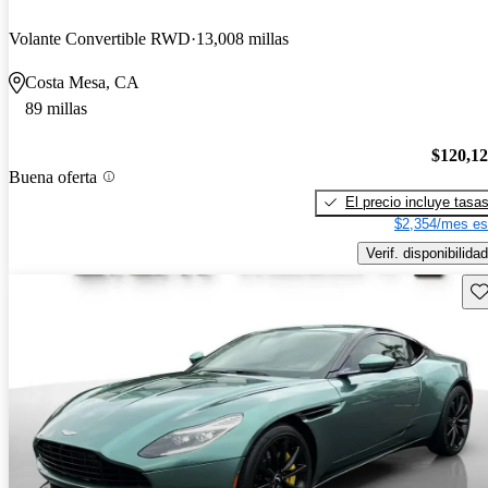
Volante Convertible RWD
13,008 millas
Costa Mesa, CA
89 millas
$120,1
Buena oferta
El precio incluye tasa
$2,354/mes es
Verif. disponibilidad
Gu