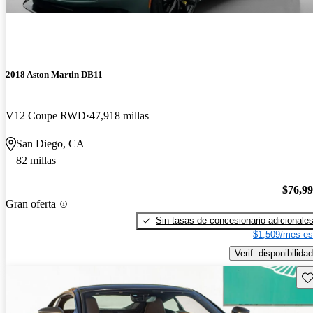
2018 Aston Martin DB11
V12 Coupe RWD
47,918 millas
San Diego, CA
82 millas
$76,9
Gran oferta
Sin tasas de concesionario adicionale
$1,509/mes es
Verif. disponibilidad
Gu