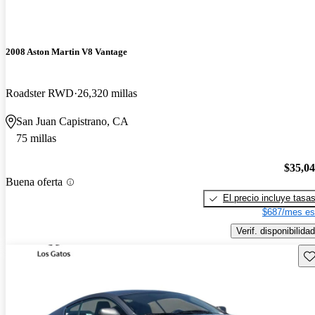
2008 Aston Martin V8 Vantage
Roadster RWD
26,320 millas
San Juan Capistrano, CA
75 millas
$35,0
Buena oferta
El precio incluye tasa
$687/mes es
Verif. disponibilidad
Gu