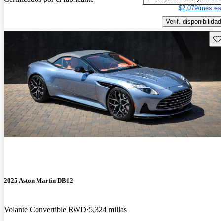
$2,079/mes es
Verif. disponibilidad
Gu
2025 Aston Martin DB12
Volante Convertible RWD
5,324 millas