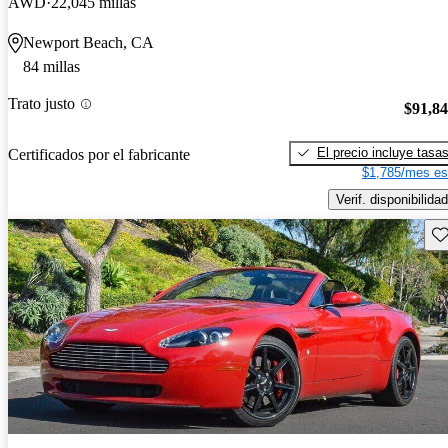
AWD
22,045 millas
Newport Beach, CA
84 millas
Trato justo
$91,8
El precio incluye tasa
Certificados por el fabricante
$1,785/mes es
Verif. disponibilidad
Gu