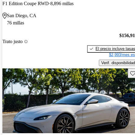
F1 Edition Coupe RWD
8,896 millas
San Diego, CA
76 millas
$156,9
Trato justo
El precio incluye tasa
$2,993/mes es
Verif. disponibilidad
Gu