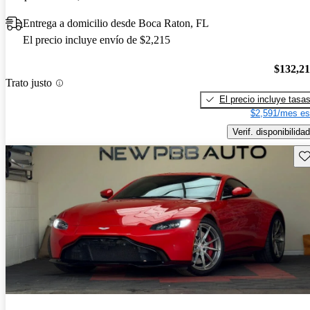
Entrega a domicilio desde Boca Raton, FL
El precio incluye envío de $2,215
$132,2
Trato justo
El precio incluye tasa
$2,591/mes es
Verif. disponibilidad
Gu