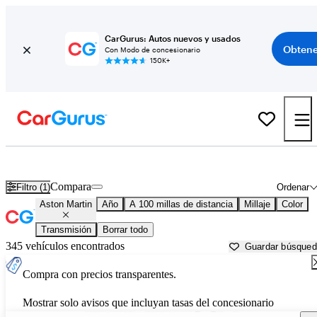
CarGurus: Autos nuevos y usados
Obtene
Con Modo de concesionario
150K+
Autos Aston Martin usados en venta cerca de
Palm Desert, CA
Compara
Filtro (1)
Ordenar
Aston Martin
Año
A 100 millas de distancia
Millaje
Color
Transmisión
Borrar todo
345 vehículos encontrados
Guardar búsque
Compra con precios transparentes.
Mostrar solo avisos que incluyan tasas del concesionario