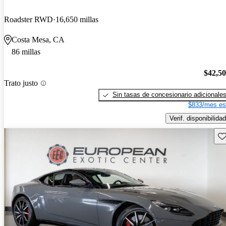
Roadster RWD
16,650 millas
Costa Mesa, CA
86 millas
$42,5
Trato justo
Sin tasas de concesionario adicionale
$833/mes es
Verif. disponibilidad
Gu