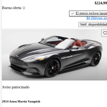
$224,9
Buena oferta
El precio incluye tasa
$4,256/mes es
Verif. disponibilidad
Gu
Aviso patrocinado
2014 Aston Martin Vanquish