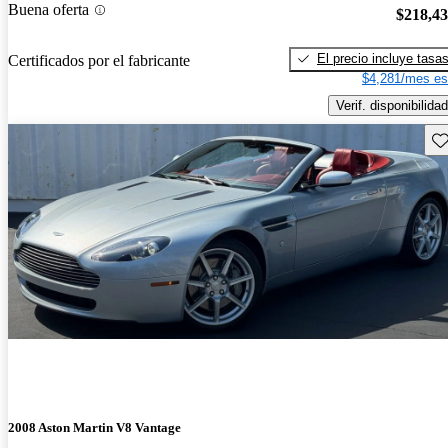
Buena oferta
$218,4
El precio incluye tasa
Certificados por el fabricante
$4,281/mes es
Verif. disponibilidad
Gu
2008 Aston Martin V8 Vantage