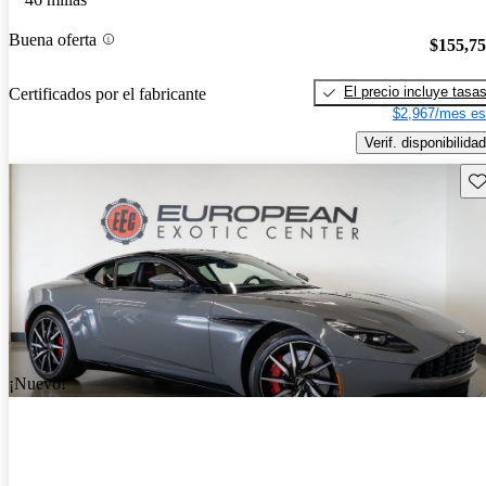
Buena oferta
$155,7
El precio incluye tasa
Certificados por el fabricante
$2,967/mes es
Verif. disponibilidad
Gu
¡Nuevo!