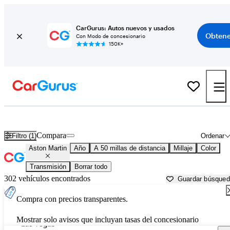
CarGurus: Autos nuevos y usados
Obtene
Con Modo de concesionario
150K+
Autos Aston Martin usados en venta cerca de
Pahrump, NV
Compara
Filtro (1)
Ordenar
Aston Martin
Año
A 50 millas de distancia
Millaje
Color
Transmisión
Borrar todo
302 vehículos encontrados
Guardar búsque
Compra con precios transparentes.
Mostrar solo avisos que incluyan tasas del concesionario