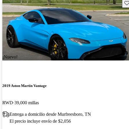
Gu
¡Nuevo!
2019 Aston Martin Vantage
RWD
39,000 millas
Entrega a domicilio desde Murfreesboro, TN
El precio incluye envío de $2,056