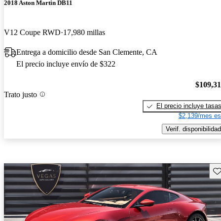
2018 Aston Martin DB11
V12 Coupe RWD
17,980 millas
Entrega a domicilio desde San Clemente, CA
El precio incluye envío de $322
$109,3
Trato justo
El precio incluye tasa
$2,139/mes es
Verif. disponibilidad
Gu