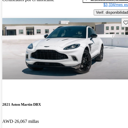
$3,334/mes es
Verif. disponibilidad
Gu
2021 Aston Martin DBX
AWD
26,067 millas