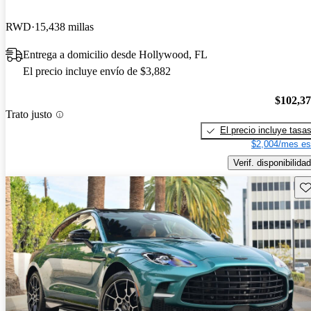
RWD
15,438 millas
Entrega a domicilio desde Hollywood, FL
El precio incluye envío de $3,882
$102,3
Trato justo
El precio incluye tasa
$2,004/mes es
Verif. disponibilidad
Gu