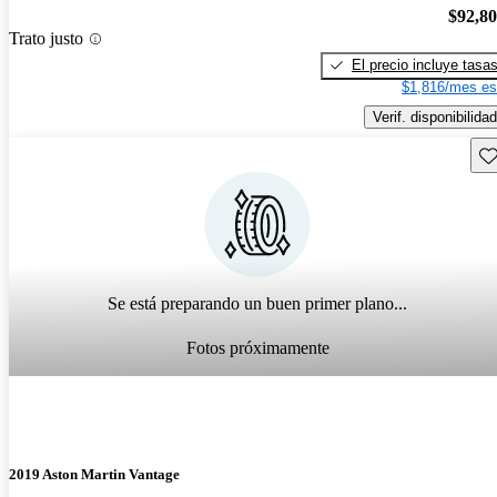
$92,8
Trato justo
El precio incluye tasa
$1,816/mes es
Verif. disponibilidad
Gu
Se está preparando un buen primer plano...
Fotos próximamente
2019 Aston Martin Vantage