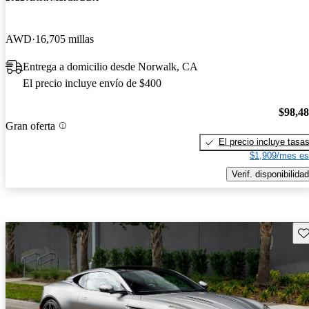
AWD
16,705 millas
Entrega a domicilio desde Norwalk, CA
El precio incluye envío de $400
$98,4
Gran oferta
El precio incluye tasa
$1,909/mes es
Verif. disponibilidad
Gu