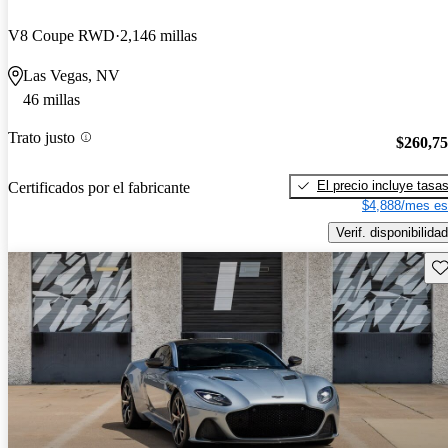
V8 Coupe RWD
2,146 millas
Las Vegas, NV
46 millas
Trato justo
$260,7
El precio incluye tasa
Certificados por el fabricante
$4,888/mes es
Verif. disponibilidad
Gu