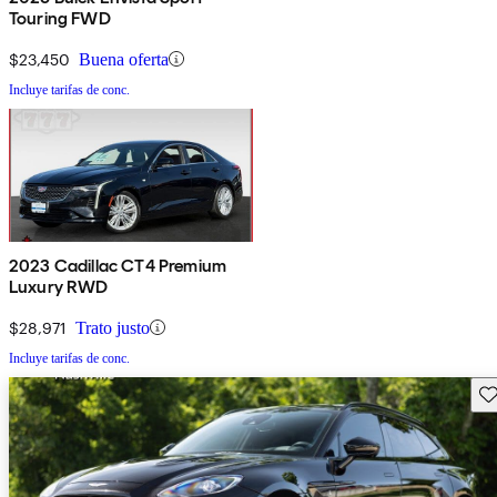
Touring FWD
$23,450
Buena oferta
Incluye tarifas de conc.
2023 Cadillac CT4 Premium
Luxury RWD
$28,971
Trato justo
Incluye tarifas de conc.
Gu