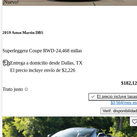
¡Nuevo!
2019 Aston Martin DBS
Superleggera Coupe RWD
24,468 millas
Entrega a domicilio desde Dallas, TX
El precio incluye envío de $2,226
$182,1
Trato justo
El precio incluye tasa
$3,564/mes es
Verif. disponibilidad
Gu