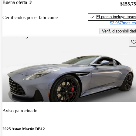
Buena oferta
$155,7
El precio incluye tasa
Certificados por el fabricante
$2,967/mes es
Verif. disponibilidad
Gu
Aviso patrocinado
2025 Aston Martin DB12