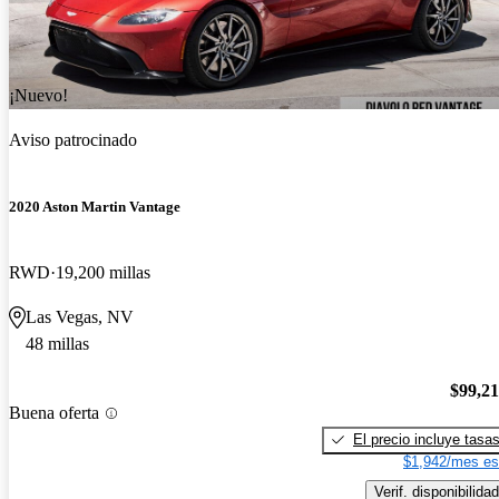
¡Nuevo!
Aviso patrocinado
2020 Aston Martin Vantage
RWD
19,200 millas
Las Vegas, NV
48 millas
$99,2
Buena oferta
El precio incluye tasa
$1,942/mes es
Verif. disponibilidad