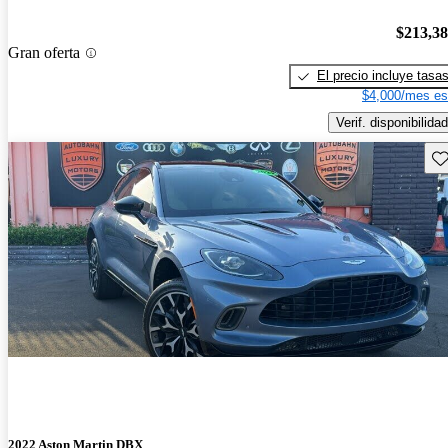
$213,3
Gran oferta
El precio incluye tasa
$4,000/mes es
Verif. disponibilidad
Gu
2022 Aston Martin DBX