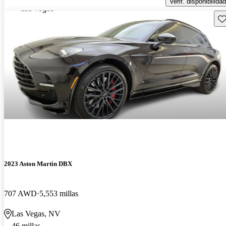
Verif. disponibilidad
Gu
2023 Aston Martin DBX
707 AWD
5,553 millas
Las Vegas, NV
46 millas