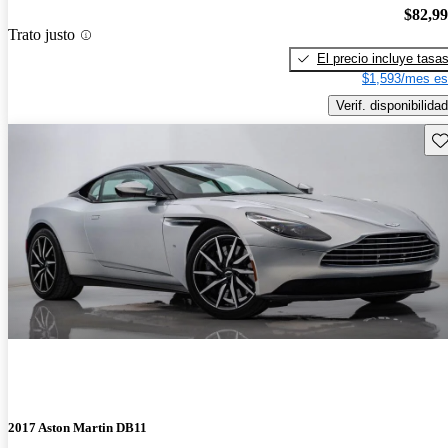
$82,9
Trato justo
El precio incluye tasa
$1,593/mes es
Verif. disponibilidad
Gu
2017 Aston Martin DB11