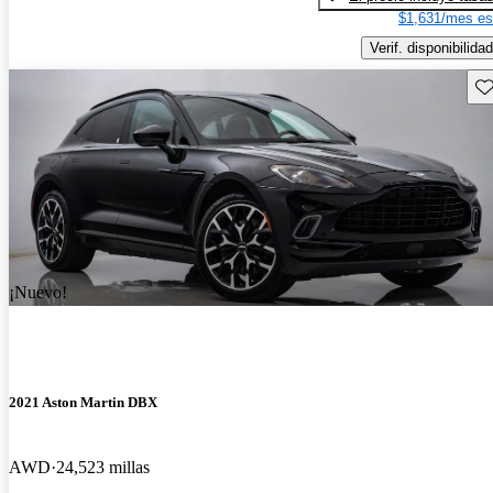
$1,631/mes es
Verif. disponibilidad
Gu
¡Nuevo!
2021 Aston Martin DBX
AWD
24,523 millas