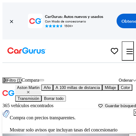
CarGurus: Autos nuevos y usados
Obtene
Con Modo de concesionario
150K+
Autos Aston Martin usados en venta cerca de
Janesville, WI
Compara
Filtro (1)
Ordenar
Aston Martin
Año
A 100 millas de distancia
Millaje
Color
Transmisión
Borrar todo
365 vehículos encontrados
Guardar búsque
Compra con precios transparentes.
Mostrar solo avisos que incluyan tasas del concesionario