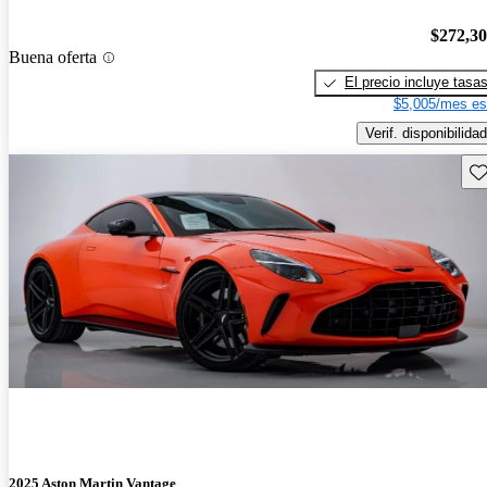
$272,3
Buena oferta
El precio incluye tasa
$5,005/mes es
Verif. disponibilidad
Gu
2025 Aston Martin Vantage