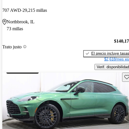
707 AWD
29,215 millas
Northbrook, IL
73 millas
$140,1
Trato justo
El precio incluye tasa
$2,618/mes es
Verif. disponibilidad
Gu