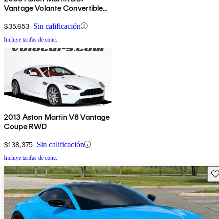
Vantage Volante Convertible
RWD
$35,653
Sin calificación
Incluye tarifas de conc.
2013 Aston Martin V8 Vantage
Coupe RWD
$138,375
Sin calificación
Incluye tarifas de conc.
Gu