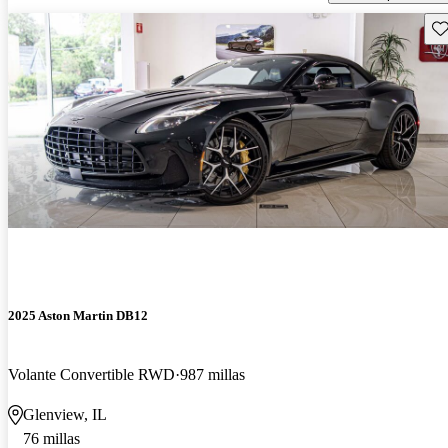
Gu
2025 Aston Martin DB12
Volante Convertible RWD
987 millas
Glenview, IL
76 millas