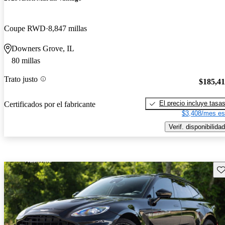
Coupe RWD
8,847 millas
Downers Grove, IL
80 millas
Trato justo
$185,4
El precio incluye tasa
Certificados por el fabricante
$3,408/mes es
Verif. disponibilidad
Gu