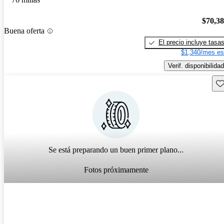
$70,3
Buena oferta
El precio incluye tasa
$1,340/mes es
Verif. disponibilidad
Gu
Se está preparando un buen primer plano...
Fotos próximamente