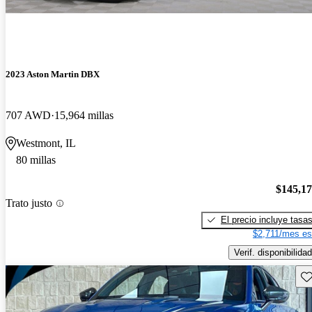
2023 Aston Martin DBX
707 AWD
15,964 millas
Westmont, IL
80 millas
$145,1
Trato justo
El precio incluye tasa
$2,711/mes es
Verif. disponibilidad
Gu