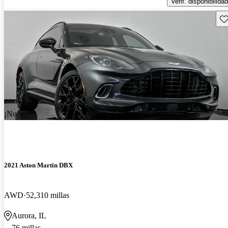
Verif. disponibilidad
Gu
¡Nuevo!
2021 Aston Martin DBX
AWD
52,310 millas
Aurora, IL
76 millas