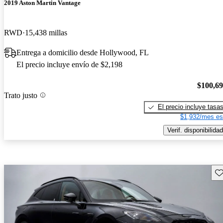
2019 Aston Martin Vantage
RWD
15,438 millas
Entrega a domicilio desde Hollywood, FL
El precio incluye envío de $2,198
$100,6
Trato justo
El precio incluye tasa
$1,932/mes es
Verif. disponibilidad
Gu