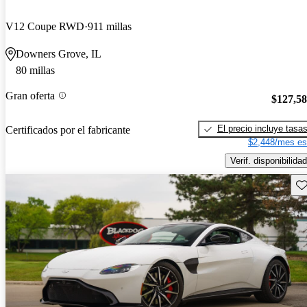
V12 Coupe RWD
911 millas
Downers Grove, IL
80 millas
Gran oferta
$127,5
El precio incluye tasa
Certificados por el fabricante
$2,448/mes es
Verif. disponibilidad
Gu