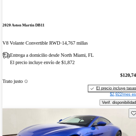
2020 Aston Martin DB11
V8 Volante Convertible RWD
14,767 millas
Entrega a domicilio desde North Miami, FL
El precio incluye envío de $1,872
$120,7
Trato justo
El precio incluye tasa
$2,922/mes es
Verif. disponibilidad
Gu