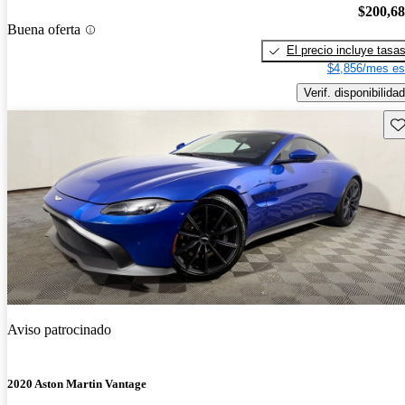
$200,6
Buena oferta
El precio incluye tasa
$4,856/mes es
Verif. disponibilidad
Gu
Aviso patrocinado
2020 Aston Martin Vantage