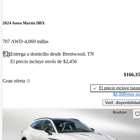
2024 Aston Martin DBX
707 AWD
4,069 millas
Entrega a domicilio desde Brentwood, TN
El precio incluye envío de $2,456
$166,3
Gran oferta
El precio incluye tasa
$4,009/mes es
Verif. disponibilidad
Gu