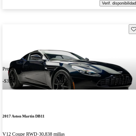
Verif. disponibilidad
Gu
Precio reducido
-$3,000
2017 Aston Martin DB11
V12 Coupe RWD
30,838 millas