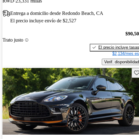
RWD
23,331 millas
Entrega a domicilio desde Redondo Beach, CA
El precio incluye envío de $2,527
$90,5
Trato justo
El precio incluye tasa
$2,134/mes es
Verif. disponibilidad
Gu