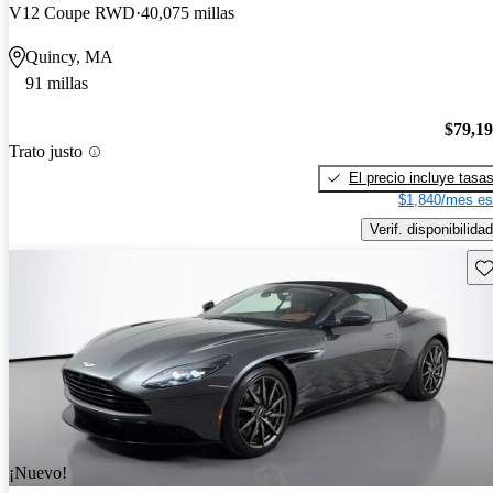
V12 Coupe RWD
40,075 millas
Quincy, MA
91 millas
$79,1
Trato justo
El precio incluye tasa
$1,840/mes es
Verif. disponibilidad
Gu
¡Nuevo!