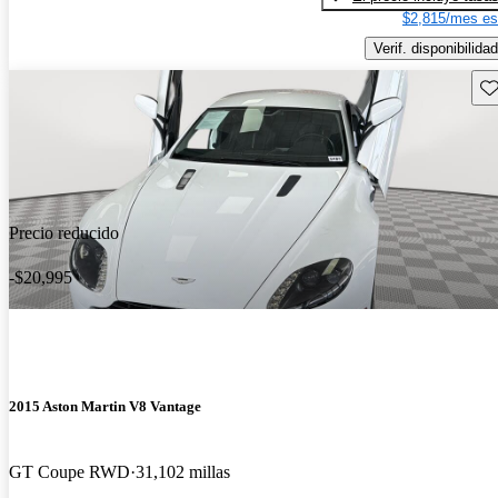
$2,815/mes es
Verif. disponibilidad
Gu
Precio reducido
-$20,995
2015 Aston Martin V8 Vantage
GT Coupe RWD
31,102 millas