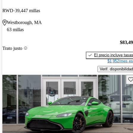
RWD
39,447 millas
Westborough, MA
63 millas
$83,4
Trato justo
El precio incluye tasa
$1,952/mes es
Verif. disponibilidad
Gu