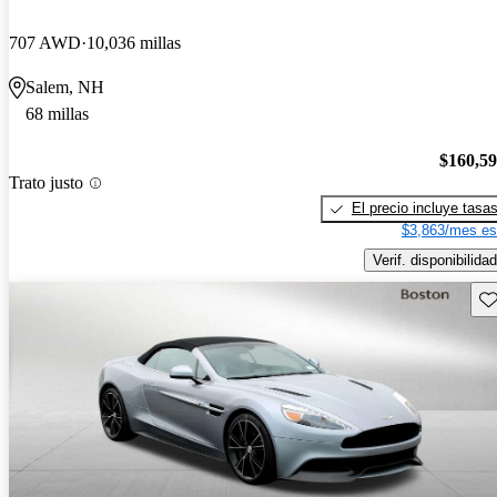
707 AWD
10,036 millas
Salem, NH
68 millas
$160,5
Trato justo
El precio incluye tasa
$3,863/mes es
Verif. disponibilidad
Gu