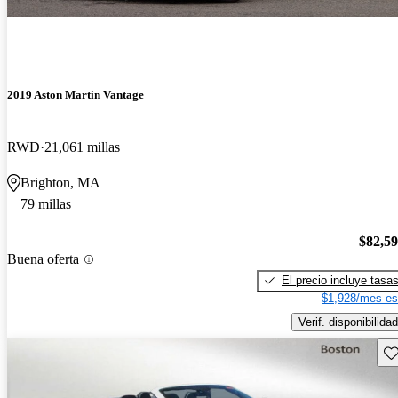
2019 Aston Martin Vantage
RWD
21,061 millas
Brighton, MA
79 millas
$82,5
Buena oferta
El precio incluye tasa
$1,928/mes es
Verif. disponibilidad
Gu