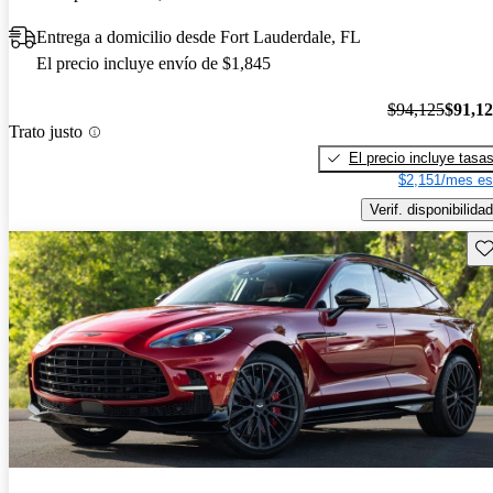
Entrega a domicilio desde Fort Lauderdale, FL
El precio incluye envío de $1,845
$94,125
$91,1
Trato justo
El precio incluye tasa
$2,151/mes es
Verif. disponibilidad
Gu