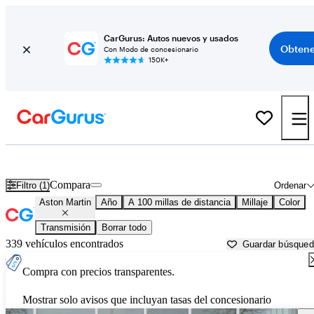
CarGurus: Autos nuevos y usados
Obtene
Con Modo de concesionario
150K+
Autos Aston Martin usados en venta cerca de
Brattleboro, VT
Compara
Filtro (1)
Ordenar
Aston Martin
Año
A 100 millas de distancia
Millaje
Color
Transmisión
Borrar todo
339 vehículos encontrados
Guardar búsque
Compra con precios transparentes.
Mostrar solo avisos que incluyan tasas del concesionario