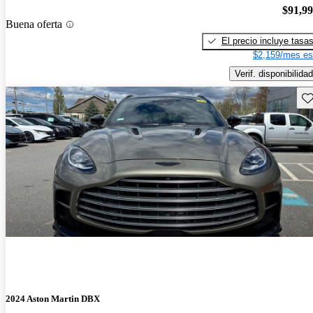
$91,9
Buena oferta
El precio incluye tasa
$2,159/mes es
Verif. disponibilidad
Gu
2024 Aston Martin DBX