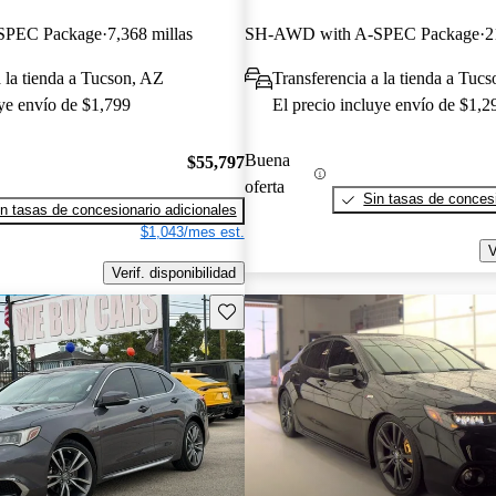
SPEC Package
7,368 millas
SH-AWD with A-SPEC Package
2
a la tienda a Tucson, AZ
Transferencia a la tienda a Tuc
uye envío de $1,799
El precio incluye envío de $1,2
Buena
$55,797
oferta
Sin tasas de concesi
n tasas de concesionario adicionales
$1,043/mes est.
V
Verif. disponibilidad
Guarda este Aviso