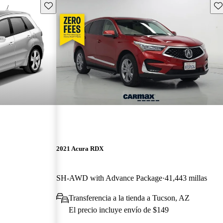
Guarda este Aviso
Gu
2021 Acura RDX
SH-AWD with Advance Package
41,443 millas
Transferencia a la tienda a Tucson, AZ
El precio incluye envío de $149