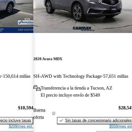
2020 Acura MDX
e
150,614 millas
SH-AWD with Technology Package
57,651 millas
Transferencia a la tienda a Tucson, AZ
El precio incluye envío de $549
$10,594
$28,54
Buena
oferta
recio incluye tasas
Sin tasas de concesionario adicionales
$209/mes est.
$559/mes est