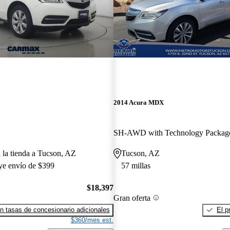
2014 Acura MDX
SH-AWD with Technology Packag
a la tienda a Tucson, AZ
Tucson, AZ
uye envío de $399
57 millas
$18,397
Gran oferta
n tasas de concesionario adicionales
El p
$360/mes est.