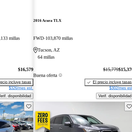
2016 Acura TLX
,133 millas
FWD
103,870 millas
Tucson, AZ
64 millas
$16,579
$15,779
$15,37
Buena oferta
recio incluye tasas
El precio incluye tasas
$326/mes est.
$302/mes est
erif. disponibilidad
Verif. disponibilidad
Guarda este Aviso
Gu