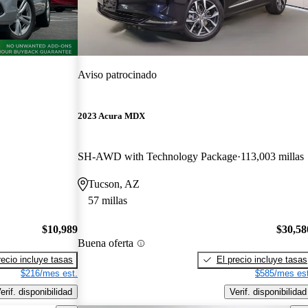
Aviso patrocinado
2023 Acura MDX
SH-AWD with Technology Package
113,003 millas
Tucson, AZ
57 millas
$10,989
$30,58
Buena oferta
recio incluye tasas
El precio incluye tasas
$216/mes est.
$585/mes est
erif. disponibilidad
Verif. disponibilidad