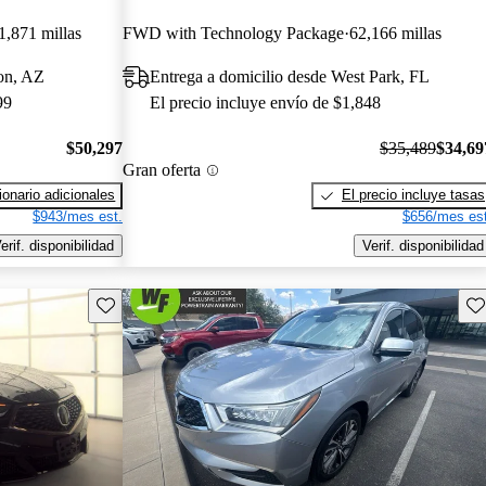
1,871 millas
FWD with Technology Package
62,166 millas
son, AZ
Entrega a domicilio desde West Park, FL
99
El precio incluye envío de $1,848
$50,297
$35,489
$34,69
Gran oferta
onario adicionales
El precio incluye tasas
$943/mes est.
$656/mes est
erif. disponibilidad
Verif. disponibilidad
Guarda este Aviso
Gu