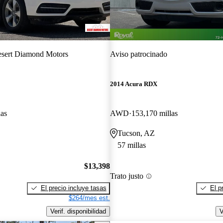
sert Diamond Motors
Aviso patrocinado
2014 Acura RDX
las
AWD
153,170 millas
Tucson, AZ
57 millas
$13,398
Trato justo
El precio incluye tasas
El p
$264/mes est.
Verif. disponibilidad
V