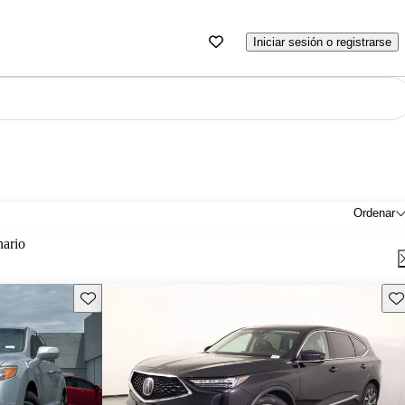
Iniciar sesión o registrarse
Ordenar
nario
Guarda este Aviso
Gu