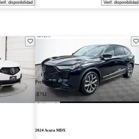
erif. disponibilidad
Verif. disponibilidad
Guarda este Aviso
Gu
Precio reducido
-$792
2024 Acura MDX