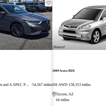
Guarda este Aviso
¡Nuevo!
2009 Acura RDX
FWD with Premium and A-SPEC Package
54,567 millas
SH-AWD
158,353 millas
Tucson, AZ
64 millas