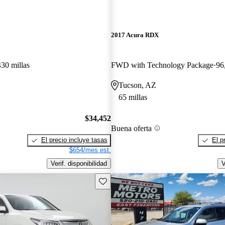
2017 Acura RDX
430 millas
FWD with Technology Package
96
Tucson, AZ
65 millas
$34,452
Buena oferta
El precio incluye tasas
El p
$654/mes est.
Verif. disponibilidad
V
Guarda este Aviso