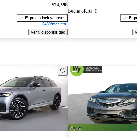
$24,598
Buena oferta
El precio incluye tasas
El p
$480/mes est.
Verif. disponibilidad
V
Guarda este Aviso
¡Nuevo!