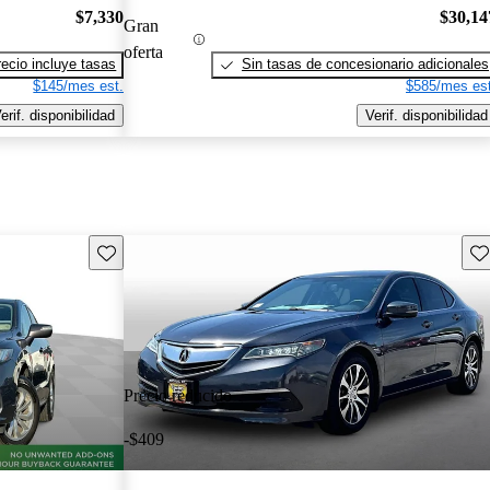
$7,330
$30,14
Gran
oferta
recio incluye tasas
Sin tasas de concesionario adicionales
$145/mes est.
$585/mes est
erif. disponibilidad
Verif. disponibilidad
Guarda este Aviso
Gu
Precio reducido
-$409