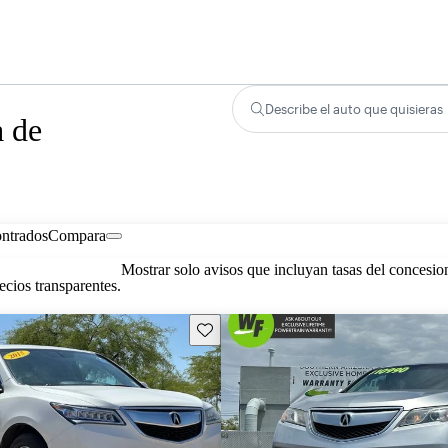
Describe el auto que quisieras
a de
ontrados
Compara
Mostrar solo avisos que incluyan tasas del concesio
cios transparentes.
Guarda este Aviso