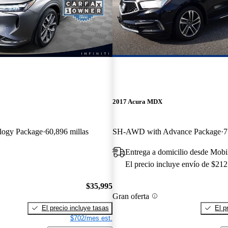
2017 Acura MDX
logy Package
60,896 millas
SH-AWD with Advance Package
7
Entrega a domicilio desde Mobi
El precio incluye envío de $212
$35,995
Gran oferta
El precio incluye tasas
El p
$702/mes est.