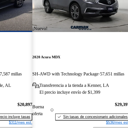
¡Nuevo!
2020 Acura MDX
7,587 millas
SH-AWD with Technology Package
57,651 millas
le, AL
Transferencia a la tienda a Kenner, LA
El precio incluye envío de $1,399
$20,897
$29,39
Buena
oferta
recio incluye tasas
Sin tasas de concesionario adicionales
$311/mes est.
$536/mes est