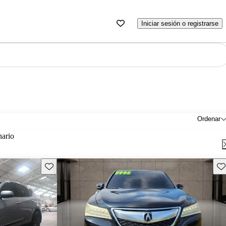
Iniciar sesión o registrarse
Ordenar
nario
Guarda este Aviso
Gu