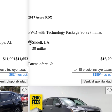
2017 Acura RDX
FWD with Technology Package
96,827 millas
hope, AL
Slidell, LA
30 millas
$11,991
$11,653
$16,29
Buena oferta
recio incluye tasas
El precio incluye tasas
$67/mes est.
$189/mes est
erif. disponibilidad
Verif. disponibilidad
Guarda este Aviso
Gu