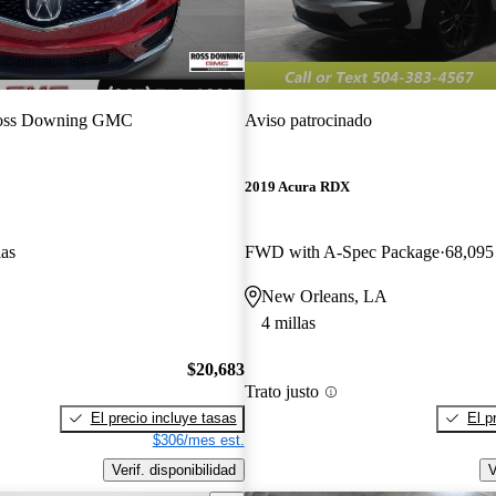
oss Downing GMC
Aviso patrocinado
2019 Acura RDX
las
FWD with A-Spec Package
68,095 
New Orleans, LA
4 millas
$20,683
Trato justo
El precio incluye tasas
El p
$306/mes est.
Verif. disponibilidad
V