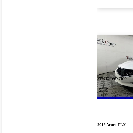
Precio reducido
-$645
2019 Acura TLX