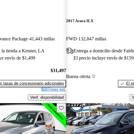
2017 Acura ILX
ance Package
41,443 millas
FWD
132,847 millas
a la tienda a Kenner, LA
Entrega a domicilio desde Fair
uye envío de $1,499
El precio incluye envío de $159
$31,497
Buena oferta
n tasas de concesionario adicionales
El p
$587/mes est.
Verif. disponibilidad
V
Guarda este Aviso