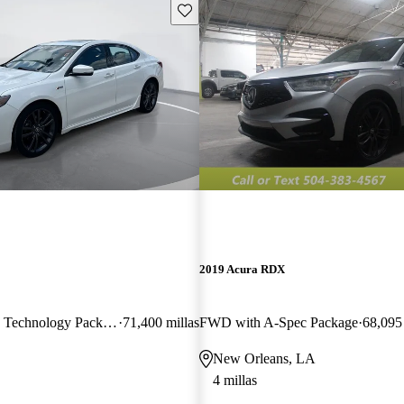
Guarda este Aviso
2019 Acura RDX
A-Spec FWD with Technology Package
71,400 millas
FWD with A-Spec Package
68,095 
New Orleans, LA
4 millas