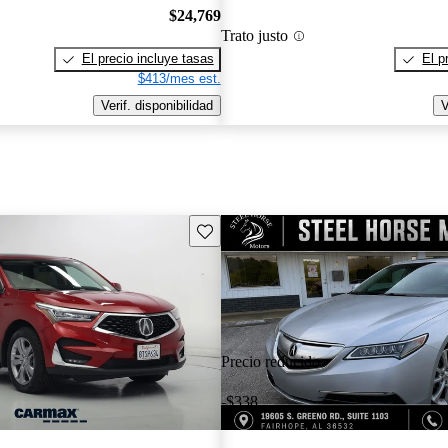
$24,769
Trato justo
El precio incluye tasas
El p
$413/mes est.
Verif. disponibilidad
V
Guarda este Aviso
Precio reducido
-$338