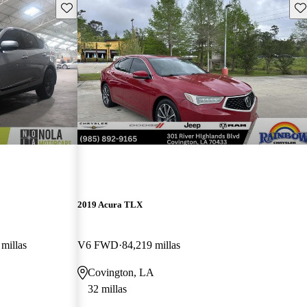
Guarda este Aviso
Gu
2019 Acura TLX
millas
V6 FWD
84,219 millas
Covington, LA
32 millas