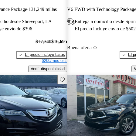
ance Package
131,249 millas
V6 FWD with Technology Packag
cilio desde Shreveport, LA
Entrega a domicilio desde Spri
uye envío de $396
El precio incluye envío de $502
$17,340
$16,695
Buena oferta
El precio incluye tasas
El p
$200/mes est.
Verif. disponibilidad
V
Guarda este Aviso