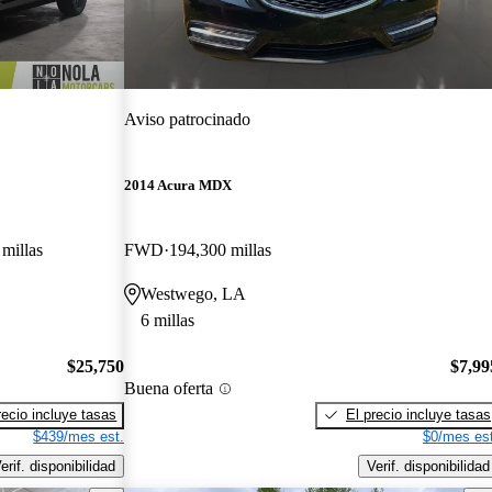
Aviso patrocinado
2014 Acura MDX
millas
FWD
194,300 millas
Westwego, LA
6 millas
$25,750
$7,99
Buena oferta
recio incluye tasas
El precio incluye tasas
$439/mes est.
$0/mes est
erif. disponibilidad
Verif. disponibilidad