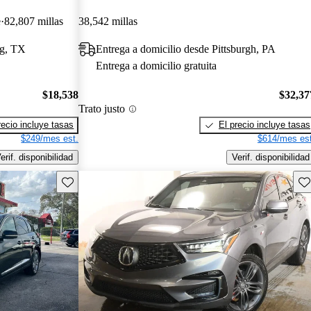
e
82,807 millas
38,542 millas
ng, TX
Entrega a domicilio desde Pittsburgh, PA
Entrega a domicilio gratuita
$18,538
$32,37
Trato justo
recio incluye tasas
El precio incluye tasas
$249/mes est.
$614/mes est
erif. disponibilidad
Verif. disponibilidad
Guarda este Aviso
Gu