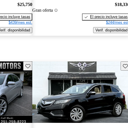
$25,750
$18,33
Gran oferta
recio incluye tasas
El precio incluye tasas
$439/mes est.
$244/mes est
erif. disponibilidad
Verif. disponibilidad
Guarda este Aviso
Gu