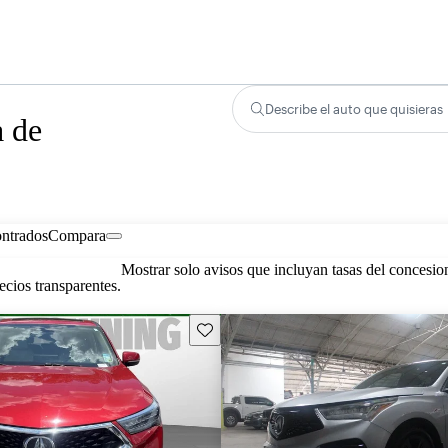
Describe el auto que quisieras
a de
ontrados
Compara
Mostrar solo avisos que incluyan tasas del concesio
cios transparentes.
Guarda este Aviso