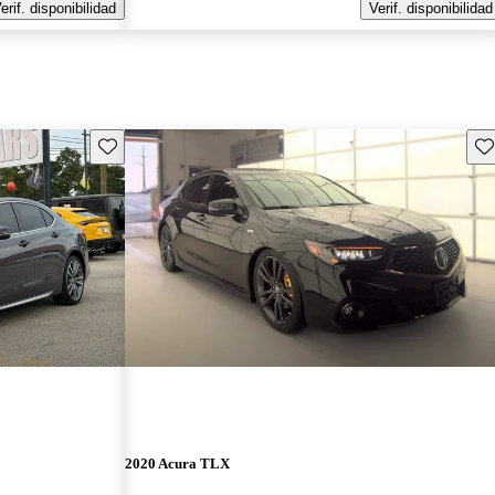
erif. disponibilidad
Verif. disponibilidad
Guarda este Aviso
Gu
2020 Acura TLX