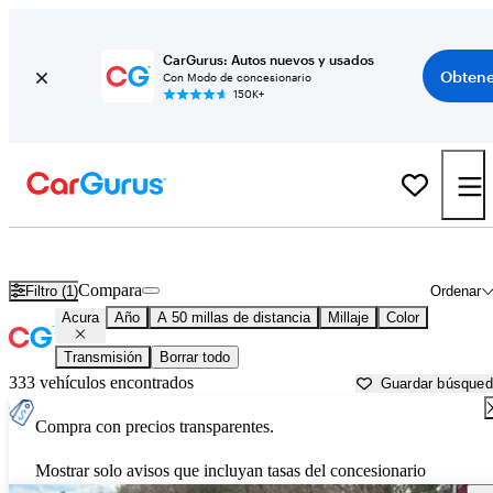
CarGurus: Autos nuevos y usados
Obtene
Con Modo de concesionario
150K+
Autos Acura usados en venta cerca de
New Bedford, MA
Compara
Filtro (1)
Ordenar
Acura
Año
A 50 millas de distancia
Millaje
Color
Transmisión
Borrar todo
333 vehículos encontrados
Guardar búsque
Compra con precios transparentes.
Mostrar solo avisos que incluyan tasas del concesionario