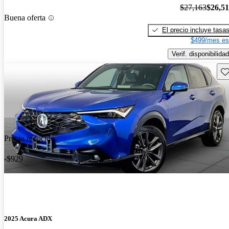
$27,163
$26,5
Buena oferta
El precio incluye tasa
$499/mes es
Verif. disponibilidad
Gu
Precio reducido
-$929
2025 Acura ADX