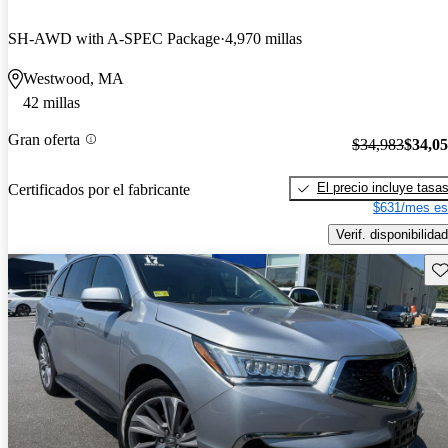
SH-AWD with A-SPEC Package
4,970 millas
Westwood, MA
42 millas
Gran oferta
$34,983
$34,0
El precio incluye tasa
Certificados por el fabricante
$631/mes es
Verif. disponibilidad
Gu