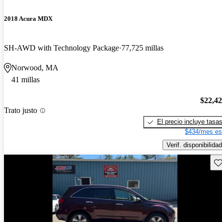
2018 Acura MDX
SH-AWD with Technology Package
77,725 millas
Norwood, MA
41 millas
$22,4
Trato justo
El precio incluye tasa
$434/mes es
Verif. disponibilidad
Gu