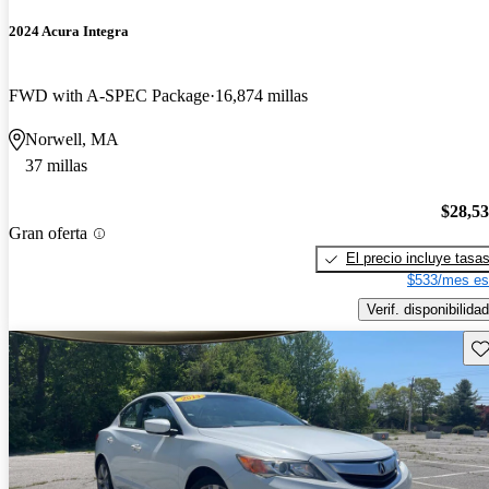
2024 Acura Integra
FWD with A-SPEC Package
16,874 millas
Norwell, MA
37 millas
$28,5
Gran oferta
El precio incluye tasa
$533/mes es
Verif. disponibilidad
Gu