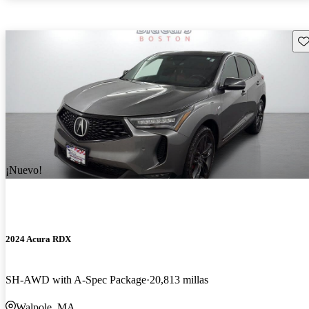
Gu
¡Nuevo!
2024 Acura RDX
SH-AWD with A-Spec Package
20,813 millas
Walpole, MA