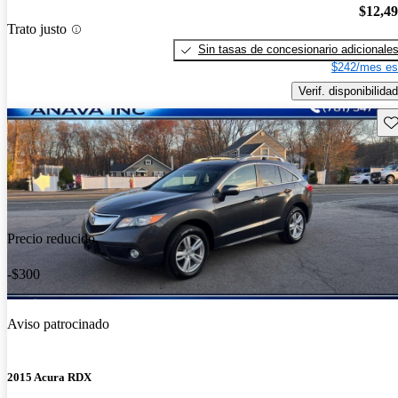
$12,4
Trato justo
Sin tasas de concesionario adicionale
$242/mes es
Verif. disponibilidad
Gu
Precio reducido
-$300
Aviso patrocinado
2015 Acura RDX