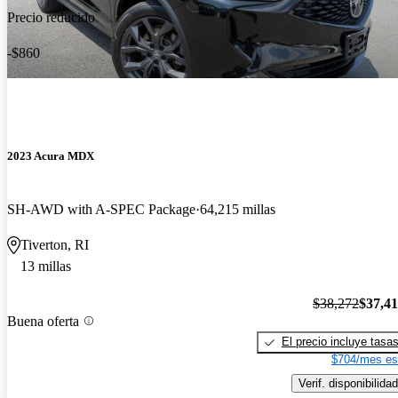
Precio reducido
-$860
2023 Acura MDX
SH-AWD with A-SPEC Package
64,215 millas
Tiverton, RI
13 millas
$38,272
$37,4
Buena oferta
El precio incluye tasa
$704/mes es
Verif. disponibilidad