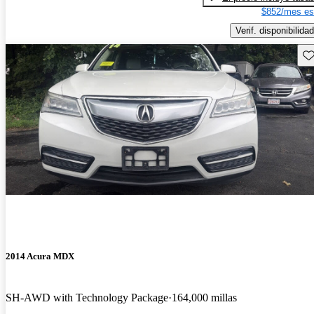
$852/mes es
Verif. disponibilidad
Gu
2014 Acura MDX
SH-AWD with Technology Package
164,000 millas