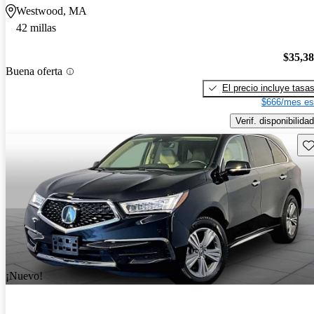
Westwood, MA
42 millas
$35,3
Buena oferta
El precio incluye tasa
$666/mes es
Verif. disponibilidad
Gu
¡Nuevo!