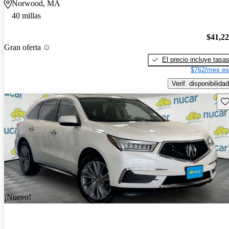
Norwood, MA
40 millas
$41,2
Gran oferta
El precio incluye tasa
$762/mes es
Verif. disponibilidad
Gu
¡Nuevo!