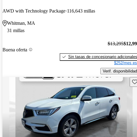
AWD with Technology Package
116,643 millas
Whitman, MA
31 millas
$13,295
$12,9
Buena oferta
Sin tasas de concesionario adicionale
$252/mes es
Verif. disponibilidad
Gu