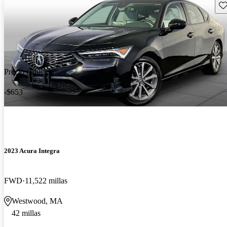
Gu
Precio reducido
-$653
2023 Acura Integra
FWD
11,522 millas
Westwood, MA
42 millas