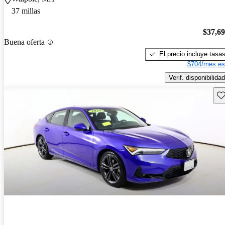
37 millas
$37,6
Buena oferta
El precio incluye tasa
$704/mes es
Verif. disponibilidad
Gu