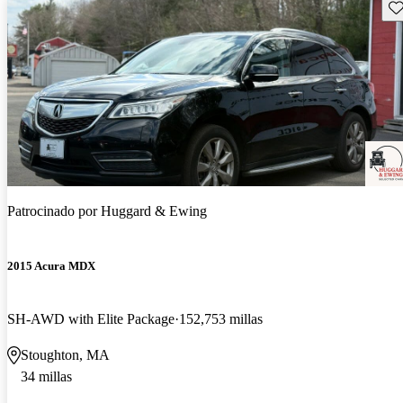
Gu
Patrocinado por
Huggard & Ewing
2015 Acura MDX
SH-AWD with Elite Package
152,753 millas
Stoughton, MA
34 millas