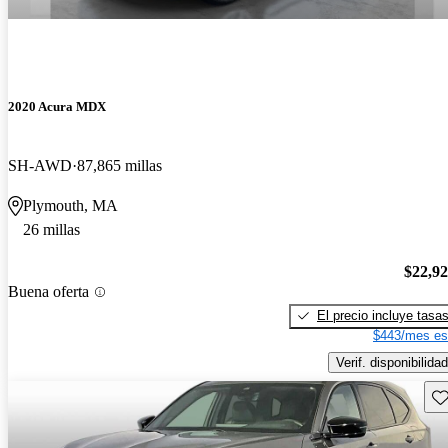
2020 Acura MDX
SH-AWD
87,865 millas
Plymouth, MA
26 millas
$22,9
Buena oferta
El precio incluye tasa
$443/mes es
Verif. disponibilidad
Gu