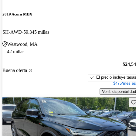
2019 Acura MDX
SH-AWD
59,345 millas
Westwood, MA
42 millas
$24,5
Buena oferta
El precio incluye tasa
$475/mes es
Verif. disponibilidad
Gu