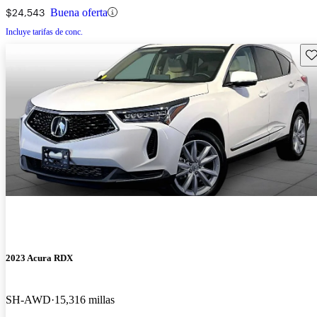
$24,543
Buena oferta
Incluye tarifas de conc.
Gu
2023 Acura RDX
SH-AWD
15,316 millas