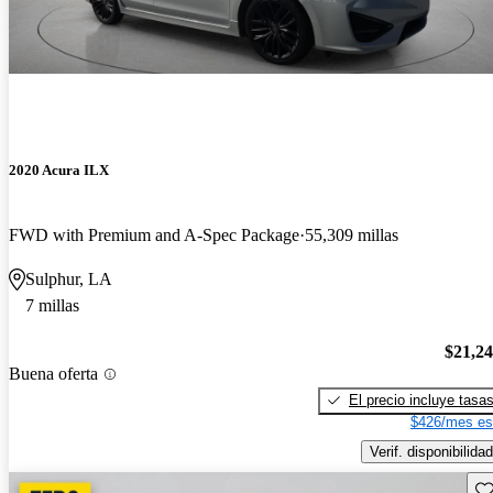
2020 Acura ILX
FWD with Premium and A-Spec Package
55,309 millas
Sulphur, LA
7 millas
$21,2
Buena oferta
El precio incluye tasa
$426/mes es
Verif. disponibilidad
Gu