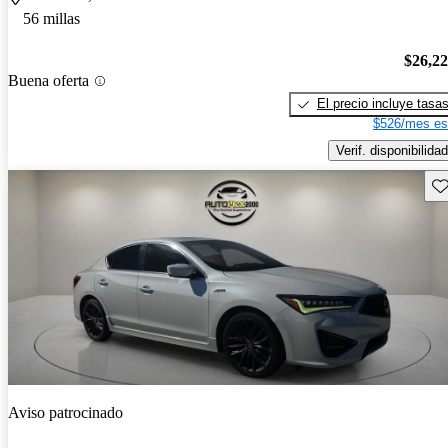
56 millas
$26,2
Buena oferta
El precio incluye tasa
$526/mes es
Verif. disponibilidad
Gu
Aviso patrocinado