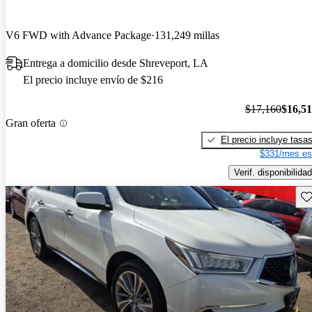
V6 FWD with Advance Package
131,249 millas
Entrega a domicilio desde Shreveport, LA
El precio incluye envío de $216
$17,160
$16,5
Gran oferta
El precio incluye tasa
$331/mes es
Verif. disponibilidad
Gu