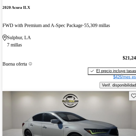
2020 Acura ILX
FWD with Premium and A-Spec Package
55,309 millas
Sulphur, LA
7 millas
$21,2
Buena oferta
El precio incluye tasa
$426/mes es
Verif. disponibilidad
Gu