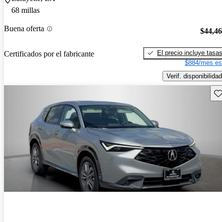
68 millas
Buena oferta
$44,4
El precio incluye tasa
Certificados por el fabricante
$884/mes es
Verif. disponibilidad
Gu