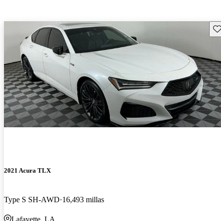
Gu
2021 Acura TLX
Type S SH-AWD
16,493 millas
Lafayette, LA