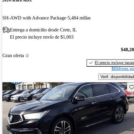
2024 Acura MDX
SH-AWD with Advance Package
5,484 millas
Entrega a domicilio desde Crete, IL
El precio incluye envío de $1,003
$48,2
Gran oferta
El precio incluye tasa
$934/mes es
Verif. disponibilidad
Gu