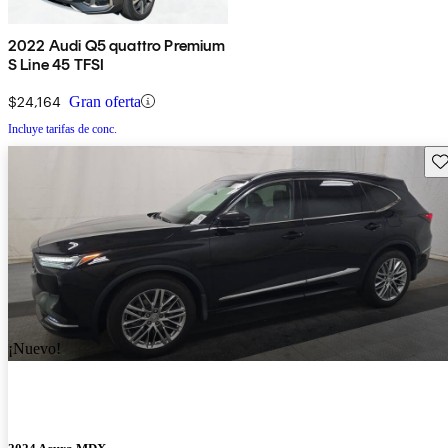
2022 Audi Q5 quattro Premium
S Line 45 TFSI
$24,164
Gran oferta
Incluye tarifas de conc.
Gu
¡Nuevo!