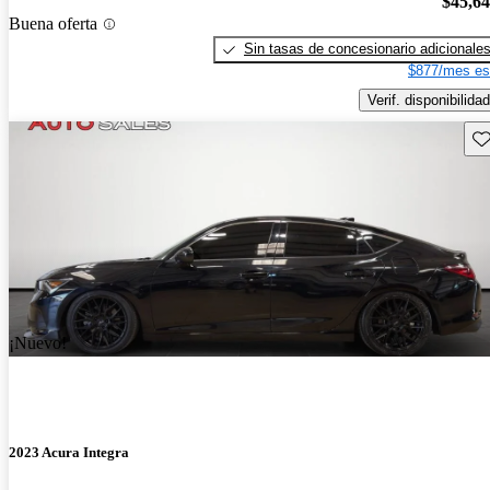
$45,6
Buena oferta
Sin tasas de concesionario adicionale
$877/mes es
Verif. disponibilidad
Gu
¡Nuevo!
2023 Acura Integra