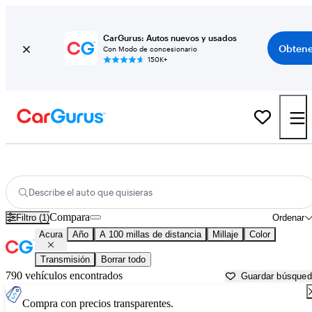
CarGurus: Autos nuevos y usados
Obtene
Con Modo de concesionario
150K+
Autos Acura usados en venta cerca de
Lake Charles, LA
Describe el auto que quisieras
Compara
Filtro (1)
Ordenar
Acura
Año
A 100 millas de distancia
Millaje
Color
Transmisión
Borrar todo
790 vehículos encontrados
Guardar búsque
Compra con precios transparentes.