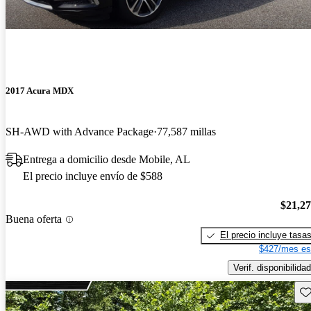
2017 Acura MDX
SH-AWD with Advance Package
77,587 millas
Entrega a domicilio desde Mobile, AL
El precio incluye envío de $588
$21,2
Buena oferta
El precio incluye tasa
$427/mes es
Verif. disponibilidad
Gu