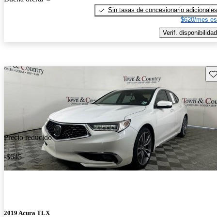
Sin tasas de concesionario adicionale
$620/mes es
Verif. disponibilidad
Gu
Precio reducido
-$645
2019 Acura TLX