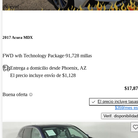
¡Nuevo!
2017 Acura MDX
FWD wth Technology Package
91,728 millas
Entrega a domicilio desde Phoenix, AZ
El precio incluye envío de $1,128
$17,8
Buena oferta
El precio incluye tasa
$359/mes es
Verif. disponibilidad
Gu