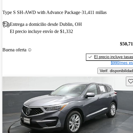
Type S SH-AWD with Advance Package
31,411 millas
Entrega a domicilio desde Dublin, OH
El precio incluye envío de $1,332
$50,7
Buena oferta
El precio incluye tasa
$990/mes es
Verif. disponibilidad
Gu