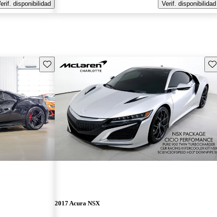
erif. disponibilidad
Verif. disponibilidad
Guarda este Aviso
Gu
2017 Acura NSX