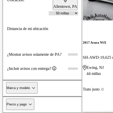
Allentown, PA
¡Nuevo!
Distancia de mi ubicación
2017 Acura NSX
¿Mostrar avisos solamente de PA?
SH-AWD
19,625 
Ewing, NJ
¿Incluir avisos con entrega?
44 millas
Marca y modelo
Trato justo
Precio y pago