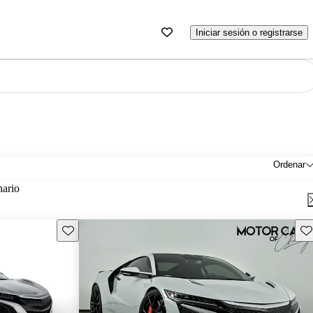
Iniciar sesión o registrarse
Ordenar
nario
Guarda este Aviso
Gu