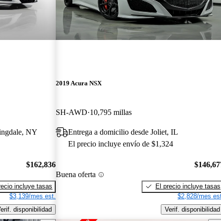
2019 Acura NSX
SH-AWD
10,795 millas
mingdale, NY
Entrega a domicilio desde Joliet, IL
El precio incluye envío de $1,324
$162,836
$146,67
Buena oferta
recio incluye tasas
El precio incluye tasas
$3,139/mes est.
$2,828/mes est
erif. disponibilidad
Verif. disponibilidad