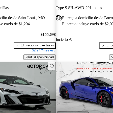
millas
Type S SH-AWD
291 millas
cilio desde Saint Louis, MO
Entrega a domicilio desde Boe
uye envío de $1,204
El precio incluye envío de $2,0
$155,698
Incierto
El precio incluye tasas
El p
$2,977/mes est.
Verif. disponibilidad
V
Guarda este Aviso