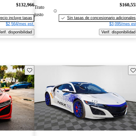
$132,966
$160,55
Trato
justo
recio incluye tasas
Sin tasas de concesionario adicionales
$2,564/mes est.
$3,095/mes est
erif. disponibilidad
Verif. disponibilidad
Guarda este Aviso
Gu