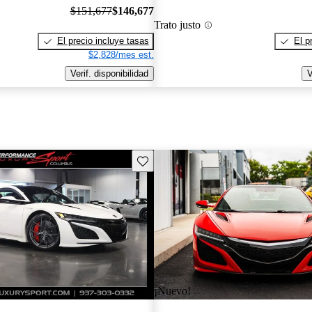
$151,677
$146,677
Trato justo
El precio incluye tasas
El p
$2,828/mes est.
Verif. disponibilidad
V
Guarda este Aviso
¡Nuevo!