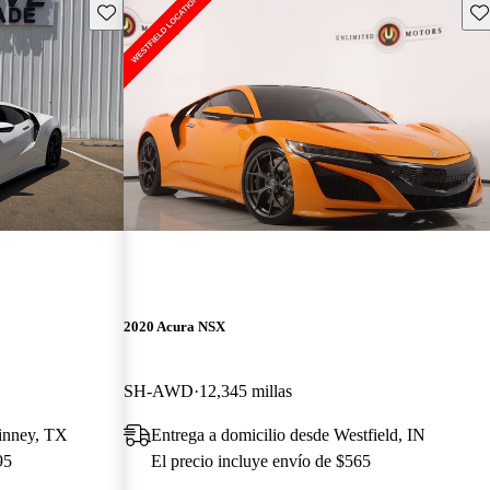
Guarda este Aviso
Gu
2020 Acura NSX
SH-AWD
12,345 millas
inney, TX
Entrega a domicilio desde Westfield, IN
95
El precio incluye envío de $565