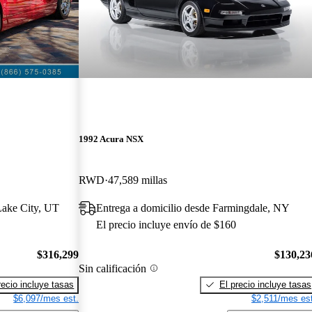
1992 Acura NSX
RWD
47,589 millas
Lake City, UT
Entrega a domicilio desde Farmingdale, NY
El precio incluye envío de $160
$316,299
$130,23
Sin calificación
recio incluye tasas
El precio incluye tasas
$6,097/mes est.
$2,511/mes est