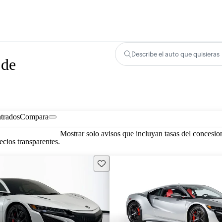
Describe el auto que quisieras
 de
trados
Compara
Mostrar solo avisos que incluyan tasas del concesio
cios transparentes.
Guarda este Aviso