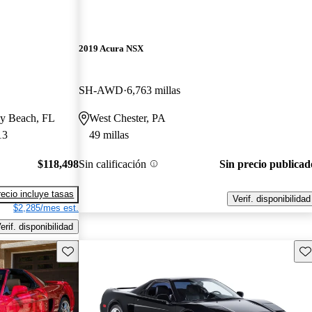
2019 Acura NSX
SH-AWD
6,763 millas
ay Beach, FL
West Chester, PA
13
49 millas
$118,498
Sin calificación
Sin precio publicad
recio incluye tasas
Verif. disponibilidad
$2,285/mes est.
erif. disponibilidad
Guarda este Aviso
Gu