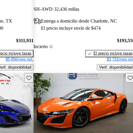
SH-AWD
32,436 millas
rne, TX
Entrega a domicilio desde Charlotte, NC
00
El precio incluye envío de $474
$311,931
$193,55
Incierto
recio incluye tasas
El precio incluye tasas
$5,956/mes est.
$3,731/mes est
erif. disponibilidad
Verif. disponibilidad
Guarda este Aviso
Gu