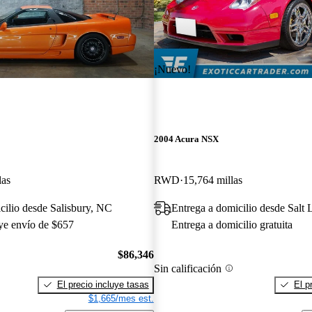
¡Nuevo!
2004 Acura NSX
las
RWD
15,764 millas
cilio desde Salisbury, NC
Entrega a domicilio desde Salt 
uye envío de $657
Entrega a domicilio gratuita
$86,346
Sin calificación
El precio incluye tasas
El p
$1,665/mes est.