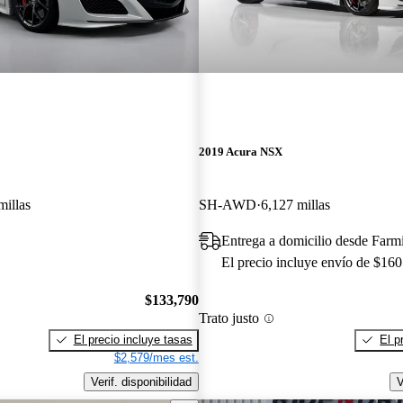
2019 Acura NSX
millas
SH-AWD
6,127 millas
Entrega a domicilio desde Far
El precio incluye envío de $160
$133,790
Trato justo
El precio incluye tasas
El p
$2,579/mes est.
Verif. disponibilidad
V