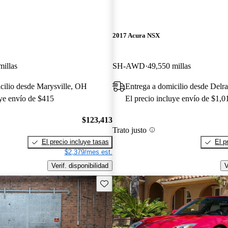
2017 Acura NSX
millas
SH-AWD
49,550 millas
cilio desde Marysville, OH
Entrega a domicilio desde Delr
uye envío de $415
El precio incluye envío de $1,0
$123,413
Trato justo
El precio incluye tasas
El p
$2,379/mes est.
Verif. disponibilidad
V
Guarda este Aviso