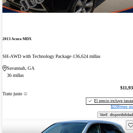
¡Nuevo!
2013 Acura MDX
SH-AWD with Technology Package
136,624 millas
Savannah, GA
36 millas
$11,9
Trato justo
El precio incluye tasa
$228/mes es
Verif. disponibilidad
Gu