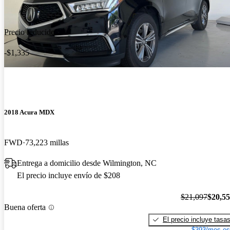
Precio reducido
-$1,335
2018 Acura MDX
FWD
73,223 millas
Entrega a domicilio desde Wilmington, NC
El precio incluye envío de $208
$21,097
$20,5
Buena oferta
El precio incluye tasa
$393/mes es