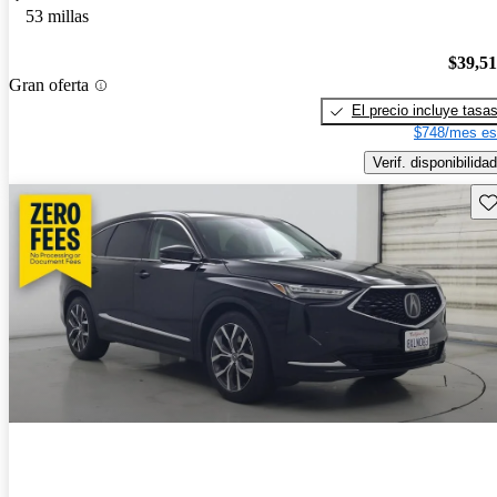
53 millas
$39,5
Gran oferta
El precio incluye tasa
$748/mes es
Verif. disponibilidad
Gu