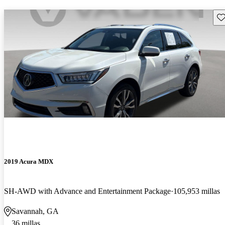
Gu
2019 Acura MDX
SH-AWD with Advance and Entertainment Package
105,953 millas
Savannah, GA
36 millas