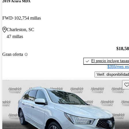
2019 Acura MDX
FWD
102,754 millas
Charleston, SC
47 millas
$18,5
Gran oferta
El precio incluye tasa
$355/mes es
Verif. disponibilidad
Gu