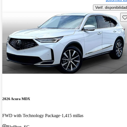
Verif. disponibilidad
Gu
2026 Acura MDX
FWD with Technology Package
1,415 millas
Bluffton, SC