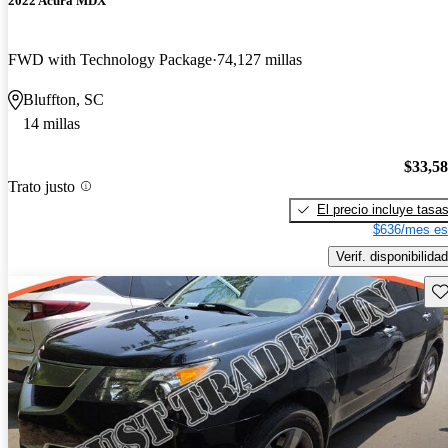
2022 Acura MDX
FWD with Technology Package
74,127 millas
Bluffton, SC
14 millas
$33,5
Trato justo
El precio incluye tasa
$636/mes es
Verif. disponibilidad
Gu