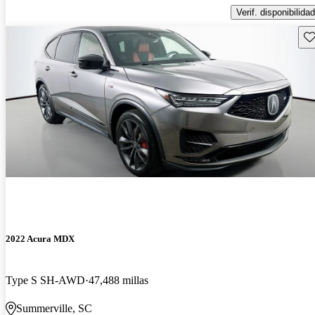
Verif. disponibilidad
Gu
2022 Acura MDX
Type S SH-AWD
47,488 millas
Summerville, SC