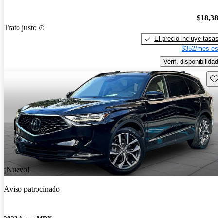
$18,3
Trato justo
El precio incluye tasa
$352/mes es
Verif. disponibilidad
Gu
¡Nuevo!
Aviso patrocinado