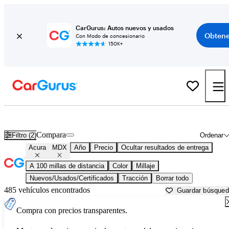
CarGurus: Autos nuevos y usados
Obtene
Con Modo de concesionario
150K+
Acura MDX usados en venta cerca de
Beaufort, SC
Compara
Filtro (2)
Ordenar
Acura
MDX
Año
Precio
Ocultar resultados de entrega
A 100 millas de distancia
Color
Millaje
Nuevos/Usados/Certificados
Tracción
Borrar todo
485 vehículos encontrados
Guardar búsque
Compra con precios transparentes.