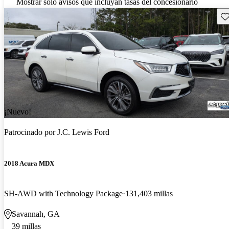
Mostrar solo avisos que incluyan tasas del concesionario
Gu
¡Nuevo!
Patrocinado por
J.C. Lewis Ford
2018 Acura MDX
SH-AWD with Technology Package
131,403 millas
Savannah, GA
39 millas