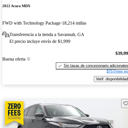
2022 Acura MDX
FWD with Technology Package
18,214 millas
Transferencia a la tienda a Savannah, GA
El precio incluye envío de $1,999
$39,9
Buena oferta
Sin tasas de concesionario adicionale
$757/mes es
Verif. disponibilidad
Gu