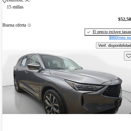
15 millas
$52,5
Buena oferta
El precio incluye tasa
$960/mes es
Verif. disponibilidad
Gu