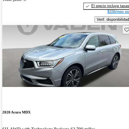
El precio incluye tasa
$336/mes es
Verif. disponibilidad
Gu
2020 Acura MDX