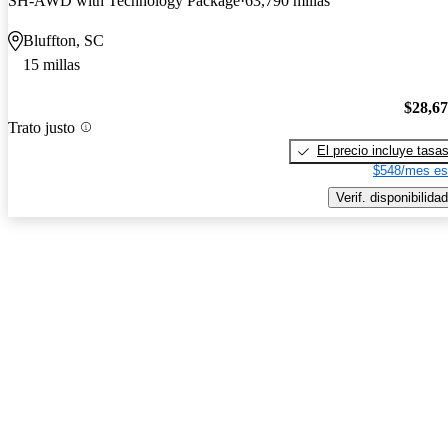
SH-AWD with Technology Package
63,790 millas
Bluffton, SC
15 millas
$28,6
Trato justo
El precio incluye tasa
$548/mes es
Verif. disponibilidad