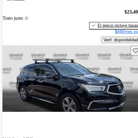
$23,4
Trato justo
El precio incluye tasa
$449/mes es
Verif. disponibilidad
Gu