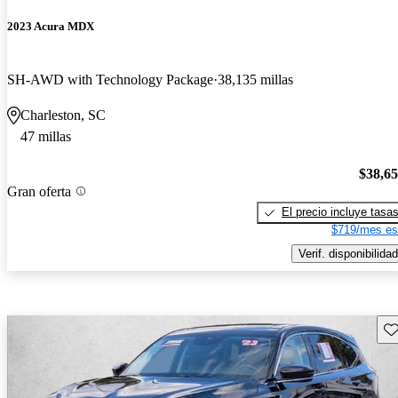
2023 Acura MDX
SH-AWD with Technology Package
38,135 millas
Charleston, SC
47 millas
$38,6
Gran oferta
El precio incluye tasa
$719/mes es
Verif. disponibilidad
Gu