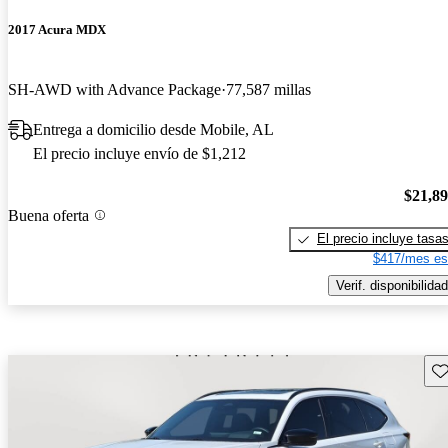
2017 Acura MDX
SH-AWD with Advance Package
77,587 millas
Entrega a domicilio desde Mobile, AL
El precio incluye envío de $1,212
$21,8
Buena oferta
El precio incluye tasa
$417/mes es
Verif. disponibilidad
Gu