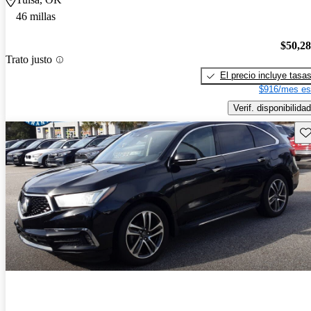
46 millas
$50,2
Trato justo
El precio incluye tasa
$916/mes es
Verif. disponibilidad
Gu