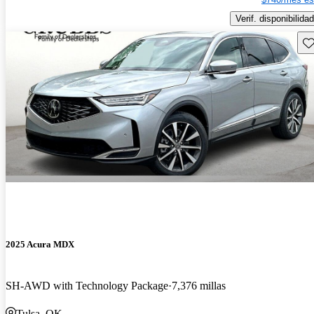
Verif. disponibilidad
Gu
2025 Acura MDX
SH-AWD with Technology Package
7,376 millas
Tulsa, OK