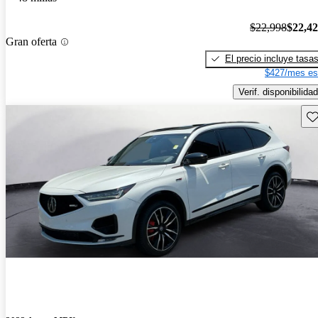
$22,998
$22,4
Gran oferta
El precio incluye tasa
$427/mes es
Verif. disponibilidad
Gu