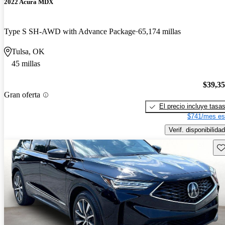
2022 Acura MDX
Type S SH-AWD with Advance Package
65,174 millas
Tulsa, OK
45 millas
$39,3
Gran oferta
El precio incluye tasa
$741/mes es
Verif. disponibilidad
Gu