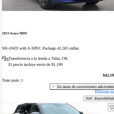
2023 Acura MDX
SH-AWD with A-SPEC Package
42,365 millas
Transferencia a la tienda a Tulsa, OK
El precio incluye envío de $1,199
$42,1
Trato justo
Sin tasas de concesionario adicionale
$781/mes es
Verif. disponibilidad
Gu