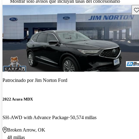
Mostrar solo avisos que incluyan tasas del concesionario
Gu
Patrocinado por
Jim Norton Ford
2022 Acura MDX
SH-AWD with Advance Package
50,574 millas
Broken Arrow, OK
48 millas