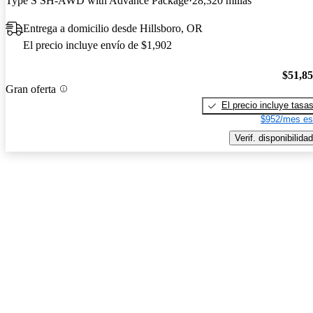
Type S SH-AWD with Advance Package
28,320 millas
Entrega a domicilio desde Hillsboro, OR
El precio incluye envío de $1,902
$51,8
Gran oferta
El precio incluye tasa
$952/mes es
Verif. disponibilidad