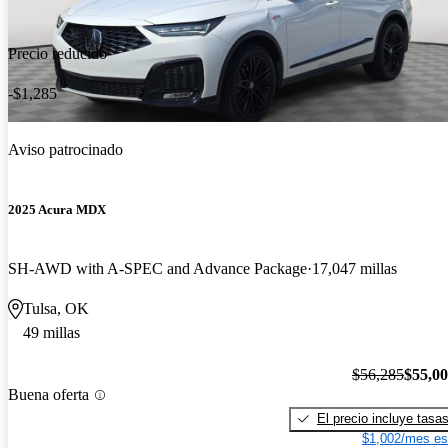
Precio reducido
-$1,285
Aviso patrocinado
2025 Acura MDX
SH-AWD with A-SPEC and Advance Package
17,047 millas
Tulsa, OK
49 millas
$56,285
$55,0
Buena oferta
El precio incluye tasa
$1,002/mes es