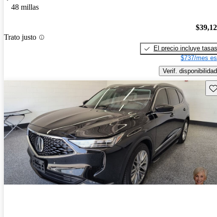
48 millas
$39,1
Trato justo
El precio incluye tasa
$737/mes es
Verif. disponibilidad
Gu