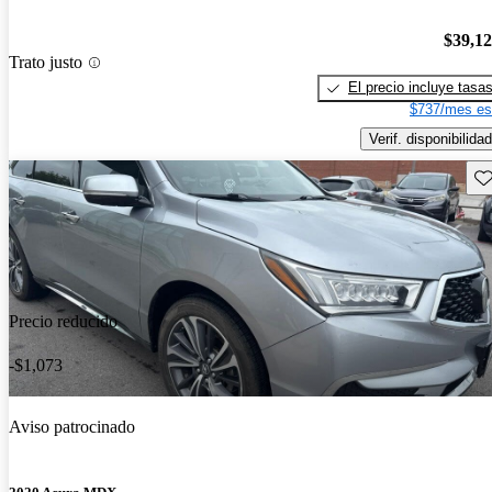
$39,1
Trato justo
El precio incluye tasa
$737/mes es
Verif. disponibilidad
Gu
Precio reducido
-$1,073
Aviso patrocinado