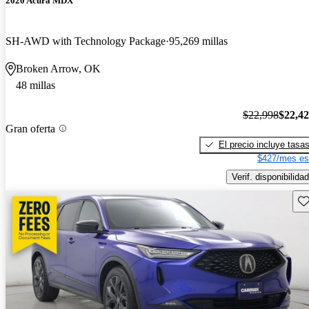
2020 Acura MDX
SH-AWD with Technology Package
95,269 millas
Broken Arrow, OK
48 millas
$22,998
$22,4
Gran oferta
El precio incluye tasa
$427/mes es
Verif. disponibilidad
Gu