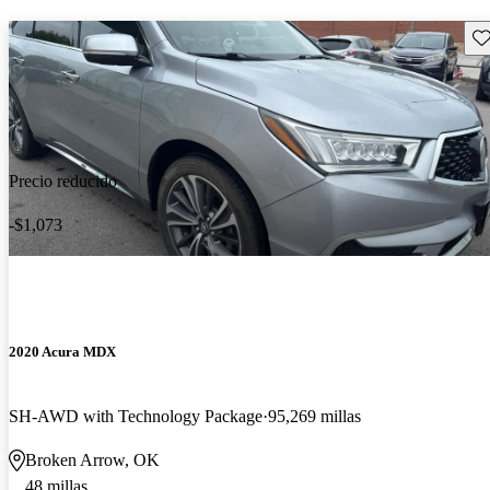
Gu
Precio reducido
-$1,073
2020 Acura MDX
SH-AWD with Technology Package
95,269 millas
Broken Arrow, OK
48 millas