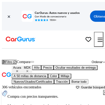
CarGurus: Autos nuevos y usados
Obtene
Con Modo de concesionario
150K+
Acura MDX usados en venta cerca de
Bartlesville, OK
Compara
Filtro (2)
Ordenar
Acura
MDX
Año
Precio
Ocultar resultados de entrega
A 50 millas de distancia
Color
Millaje
Nuevos/Usados/Certificados
Tracción
Borrar todo
306 vehículos encontrados
Guardar búsque
Compra con precios transparentes.