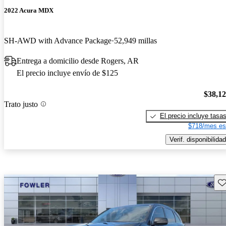
2022 Acura MDX
SH-AWD with Advance Package
52,949 millas
Entrega a domicilio desde Rogers, AR
El precio incluye envío de $125
$38,1
Trato justo
El precio incluye tasa
$718/mes es
Verif. disponibilidad
Gu