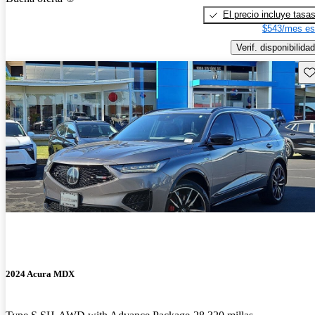
El precio incluye tasa
$543/mes es
Verif. disponibilidad
Gu
2024 Acura MDX